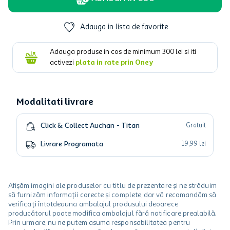
Adauga in lista de favorite
Adauga produse in cos de minimum
300
lei si iti
activezi
plata in rate prin Oney
Modalitati livrare
Click & Collect Auchan - Titan
Gratuit
Livrare Programata
19
,
99
lei
Afișăm imagini ale produselor cu titlu de prezentare și ne străduim
să furnizăm informații corecte și complete, dar vă recomandăm să
verificați întotdeauna ambalajul produsului deoarece
producătorul poate modifica ambalajul fără notificare prealabilă.
Prin urmare, nu ne putem asuma responsabilitatea pentru