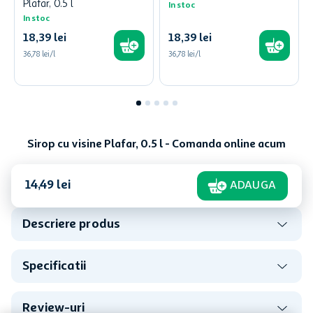
Plafar, 0.5 l
In stoc
In stoc
18
,
39
lei
18
,
39
lei
36,78 lei/l
36,78 lei/l
Sirop cu visine Plafar, 0.5 l - Comanda online acum
14
,
49
lei
ADAUGA
Descriere produs
Specificatii
Review-uri