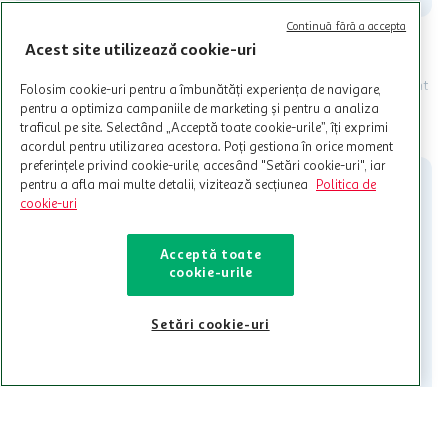
Continuă fără a accepta
Acest site utilizează cookie-uri
Programul MyCLUB Auchan se adreseaza persoanelor fizice care
au varsta de peste 18 ani impliniti la data inscrierii și care accepta
Termenele și Condițiile Programului. Ofertele MyCLUB Auchan sunt
Folosim cookie-uri pentru a îmbunătăți experiența de navigare,
valabile in limita stocurilor disponibile. Beneficiile se acorda in
pentru a optimiza campaniile de marketing și pentru a analiza
limita a 12 unitati / card client o singura data in perioada promotiei.
CITESTE MAI MULT
traficul pe site. Selectând „Acceptă toate cookie-urile”, îți exprimi
Cardul poate fi utilizat doar in legatura cu magazinele Auchan
acordul pentru utilizarea acestora. Poți gestiona în orice moment
participante și pentru acțiuni promotionale indicate de Auchan si
preferințele privind cookie-urile, accesând "Setări cookie-uri", iar
nu poate fi utilizat in legatura cu alti comercianți sau pentru alte
pentru a afla mai multe detalii, vizitează secțiunea
Politica de
activitati in afara celor mentionate in Termene si Conditii. Auchan
cookie-uri
nu raspunde pentru imposibilitatea utilizarii Cardului in perioada in
care aceste este suspendat sau in perioada in care sunt efectuate
intretineri sau reparatii tehnice la sistemul de utilizarea al Cardului.
Acceptă toate
cookie-urile
Contacteaza-ne!
Iti stam mereu la dispozitie.
Setări cookie-uri
021-9141
contact@auchan.ro
Contact