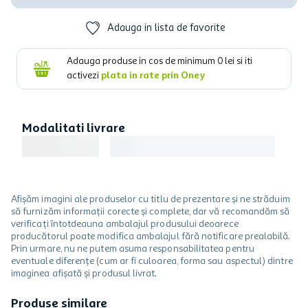
Adauga in lista de favorite
Adauga produse in cos de minimum
0
lei si iti
activezi
plata in rate prin Oney
Modalitati livrare
Afișăm imagini ale produselor cu titlu de prezentare și ne străduim
să furnizăm informații corecte și complete, dar vă recomandăm să
verificați întotdeauna ambalajul produsului deoarece
producătorul poate modifica ambalajul fără notificare prealabilă.
Prin urmare, nu ne putem asuma responsabilitatea pentru
eventuale diferențe (cum ar fi culoarea, forma sau aspectul) dintre
imaginea afișată și produsul livrat.
Produse similare