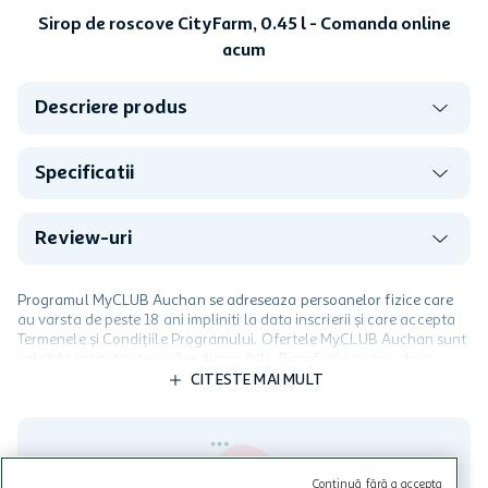
Sirop de roscove CityFarm, 0.45 l - Comanda online
acum
Descriere produs
Specificatii
Review-uri
Programul MyCLUB Auchan se adreseaza persoanelor fizice care
au varsta de peste 18 ani impliniti la data inscrierii și care accepta
Termenele și Condițiile Programului. Ofertele MyCLUB Auchan sunt
valabile in limita stocurilor disponibile. Beneficiile se acorda in
limita a 12 unitati / card client o singura data in perioada promotiei.
CITESTE MAI MULT
Cardul poate fi utilizat doar in legatura cu magazinele Auchan
participante și pentru acțiuni promotionale indicate de Auchan si
nu poate fi utilizat in legatura cu alti comercianți sau pentru alte
activitati in afara celor mentionate in Termene si Conditii. Auchan
nu raspunde pentru imposibilitatea utilizarii Cardului in perioada in
Continuă fără a accepta