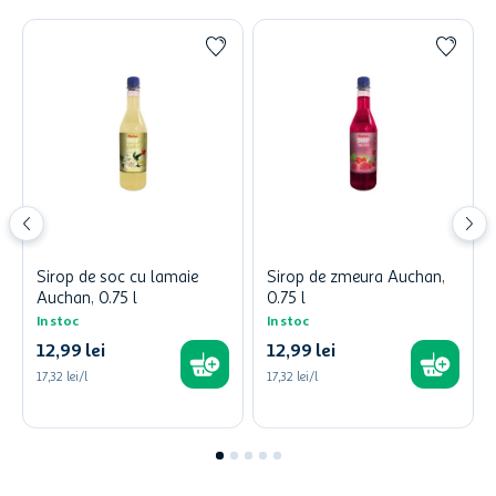
Sirop de soc cu lamaie
Sirop de zmeura Auchan,
Auchan, 0.75 l
0.75 l
In stoc
In stoc
12
,
99
lei
12
,
99
lei
17,32 lei/l
17,32 lei/l