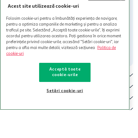
care aceste este suspendat sau in perioada in care sunt efectuate
Acest site utilizează cookie-uri
intretineri sau reparatii tehnice la sistemul de utilizarea al Cardului.
Contacteaza-ne!
Folosim cookie-uri pentru a îmbunătăți experiența de navigare,
pentru a optimiza campaniile de marketing și pentru a analiza
Iti stam mereu la dispozitie.
traficul pe site. Selectând „Acceptă toate cookie-urile”, îți exprimi
acordul pentru utilizarea acestora. Poți gestiona în orice moment
021-9141
contact@auchan.ro
preferințele privind cookie-urile, accesând "Setări cookie-uri", iar
pentru a afla mai multe detalii, vizitează secțiunea
Politica de
Contact
cookie-uri
Acceptă toate
Pentru tine
cookie-urile
Cine suntem
Setări cookie-uri
De ajutor
Tinem aproape
Categorii principale
Intra acum in aplicatia Auchan