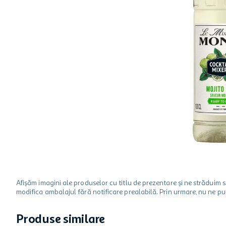
hartie igienica
ciocolata
lapte
Afișăm imagini ale produselor cu titlu de prezentare și ne strădui
modifica ambalajul fără notificare prealabilă. Prin urmare, nu ne p
Produse similare