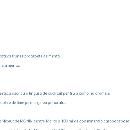
i cateva frunze proaspete de menta.
me si menta.
steca usor cu o lingura de cocktail pentru a combina aromele.
subtire de lime pe marginea paharului.
 Le Mixeur de MONIN pentru Mojito si 100 ml de apa minerala carbogazoasa