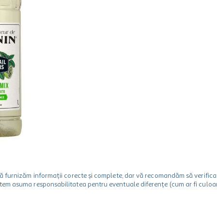
m să furnizăm informații corecte și complete, dar vă recomandăm să verif
utem asuma responsabilitatea pentru eventuale diferențe (cum ar fi culoare