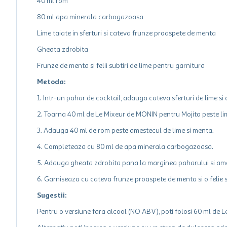
40 ml rom
80 ml apa minerala carbogazoasa
Lime taiate in sferturi si cateva frunze proaspete de menta
Gheata zdrobita
Frunze de menta si felii subtiri de lime pentru garnitura
Metoda:
1. Intr-un pahar de cocktail, adauga cateva sferturi de lime s
2. Toarna 40 ml de Le Mixeur de MONIN pentru Mojito peste li
3. Adauga 40 ml de rom peste amestecul de lime si menta.
4. Completeaza cu 80 ml de apa minerala carbogazoasa.
5. Adauga gheata zdrobita pana la marginea paharului si ame
6. Garniseaza cu cateva frunze proaspete de menta si o felie 
Sugestii:
Pentru o versiune fara alcool (NO ABV), poti folosi 60 ml de