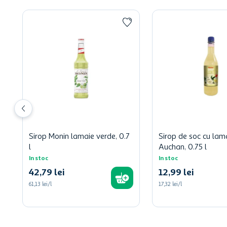
Sirop Monin lamaie verde, 0.7
Sirop de soc cu lam
l
Auchan, 0.75 l
In stoc
In stoc
42
,
79
lei
12
,
99
lei
61,13 lei/l
17,32 lei/l