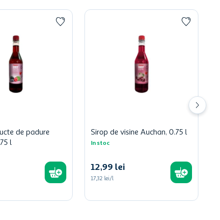
ructe de padure
Sirop de visine Auchan, 0.75 l
75 l
In stoc
12
,
99
lei
17,32 lei/l