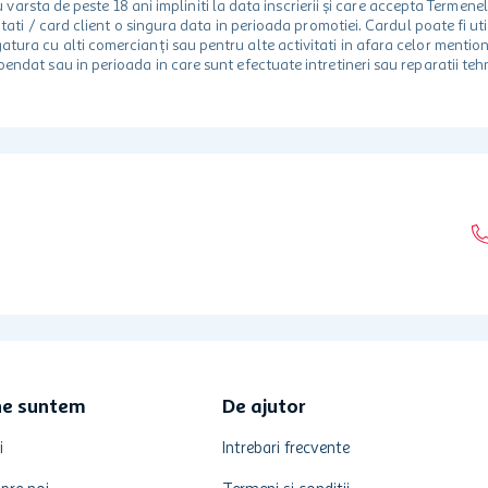
rsta de peste 18 ani impliniti la data inscrierii și care accepta Termene
 unitati / card client o singura data in perioada promotiei. Cardul poate fi
egatura cu alti comercianți sau pentru alte activitati in afara celor ment
spendat sau in perioada in care sunt efectuate intretineri sau reparatii tehn
ne suntem
De ajutor
i
Intrebari frecvente