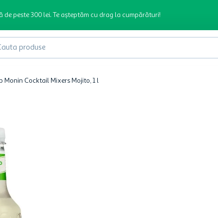
ă de peste 300 lei. Te așteptăm cu drag la cumpărături!
produse
p Monin Cocktail Mixers Mojito, 1 l