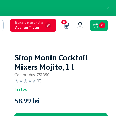
Ridicare personala
:
0
0
Auchan Titan
Sirop Monin Cocktail
Mixers Mojito, 1 l
Cod produs
:
751350
☆
☆
☆
☆
☆
(
0
)
In stoc
58
,
99
lei