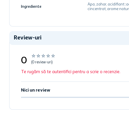
Apa, zahar, acidifiant :ac
Ingrediente
cincentrat, arome natur
Review-uri
☆
☆
☆
☆
☆
0
(0 review-uri)
Te rugăm să te autentifici pentru a scrie o recenzie.
Nici un review