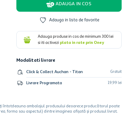
ADAUGA IN COS
Adauga in lista de favorite
Adauga produse in cos de minimum
300
lei
si iti activezi
plata in rate prin Oney
Modalitati livrare
Click & Collect Auchan - Titan
Gratuit
Livrare Programata
19
,
99
lei
icați întotdeauna ambalajul produsului deoarece producătorul poate
a, forma sau aspectul) dintre imaginea afișată și produsul livrat.