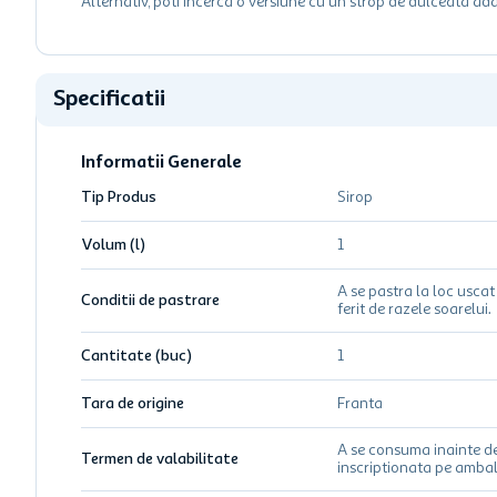
Alternativ, poti incerca o versiune cu un strop de dulceata a
Specificatii
Informatii Generale
Tip Produs
Sirop
Volum (l)
1
A se pastra la loc uscat 
Conditii de pastrare
ferit de razele soarelui.
Cantitate (buc)
1
Tara de origine
Franta
A se consuma inainte d
Termen de valabilitate
inscriptionata pe ambal