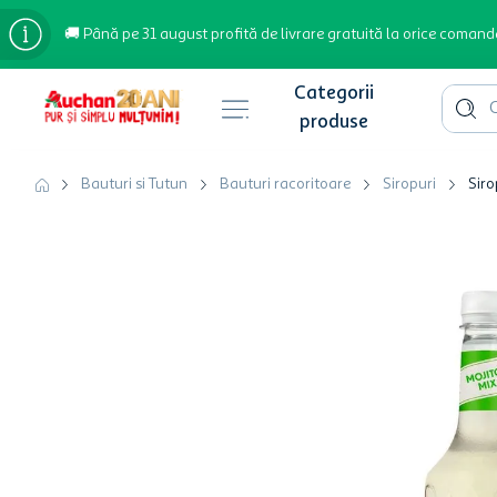
🚚 Până pe 31 august profită de livrare gratuită la orice comand
Cauta 
Căutări populare
Bauturi si Tutun
Bauturi racoritoare
Siropuri
Siro
bere
cafea
inghetata
apa plata
cafea boabe
troler
garden star