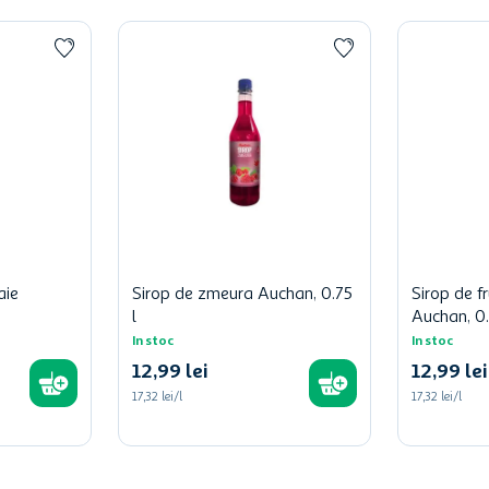
aie
Sirop de zmeura Auchan, 0.75
Sirop de f
l
Auchan, 0.
In stoc
In stoc
12
,
99
lei
12
,
99
lei
17,32 lei/l
17,32 lei/l