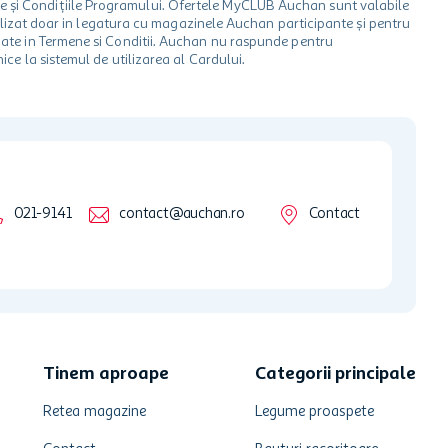
le și Condițiile Programului. Ofertele MyCLUB Auchan sunt valabile
 utilizat doar in legatura cu magazinele Auchan participante și pentru
ionate in Termene si Conditii. Auchan nu raspunde pentru
ice la sistemul de utilizarea al Cardului.
021-9141
contact@auchan.ro
Contact
Tinem aproape
Categorii principale
Retea magazine
Legume proaspete