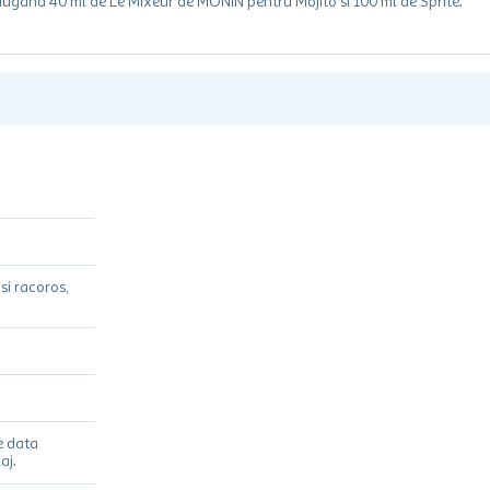
daugand 40 ml de Le Mixeur de MONIN pentru Mojito si 100 ml de Sprite.
si racoros,
e data
aj.