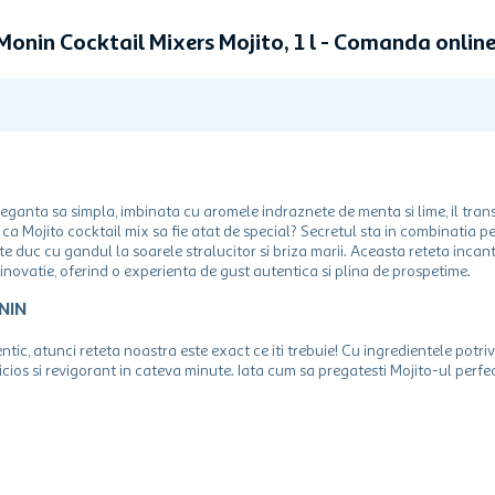
Monin Cocktail Mixers Mojito, 1 l - Comanda onli
Eleganta sa simpla, imbinata cu aromele indraznete de menta si lime, il tra
 ca Mojito cocktail mix sa fie atat de special? Secretul sta in combinatia p
e duc cu gandul la soarele stralucitor si briza marii. Aceasta reteta incan
 inovatie, oferind o experienta de gust autentica si plina de prospetime.
ONIN
ntic, atunci reteta noastra este exact ce iti trebuie! Cu ingredientele potri
icios si revigorant in cateva minute. Iata cum sa pregatesti Mojito-ul perfe