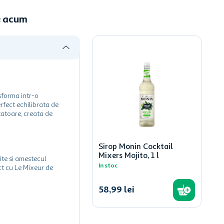
ne acum
nsforma intr-o
erfect echilibrata de
tatoare, creata de
Sirop Monin Cocktail
Mixers Mojito, 1 l
vite si amestecul
In stoc
ct cu Le Mixeur de
58
,
99
lei