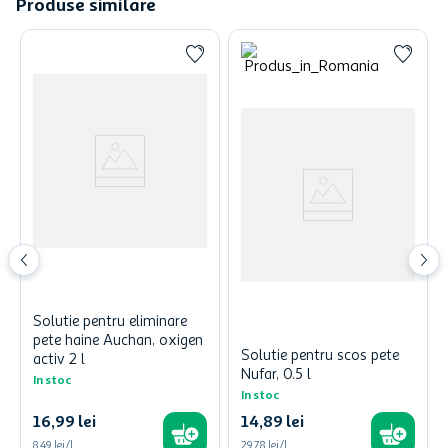
Produse similare
Solutie pentru eliminare
pete haine Auchan, oxigen
Solutie pentru scos pete
activ 2 l
Nufar, 0.5 l
In stoc
In stoc
16
,
99
lei
14
,
89
lei
8,49 lei/l
29,78 lei/l