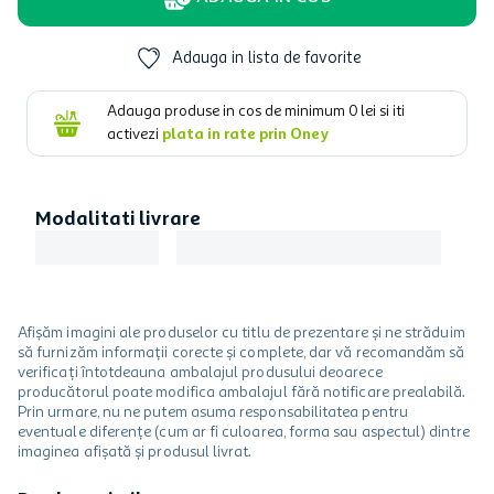
Adauga in lista de favorite
Adauga produse in cos de minimum
0
lei si iti
activezi
plata in rate prin Oney
Modalitati livrare
Afișăm imagini ale produselor cu titlu de prezentare și ne străduim
să furnizăm informații corecte și complete, dar vă recomandăm să
verificați întotdeauna ambalajul produsului deoarece
producătorul poate modifica ambalajul fără notificare prealabilă.
Prin urmare, nu ne putem asuma responsabilitatea pentru
eventuale diferențe (cum ar fi culoarea, forma sau aspectul) dintre
imaginea afișată și produsul livrat.