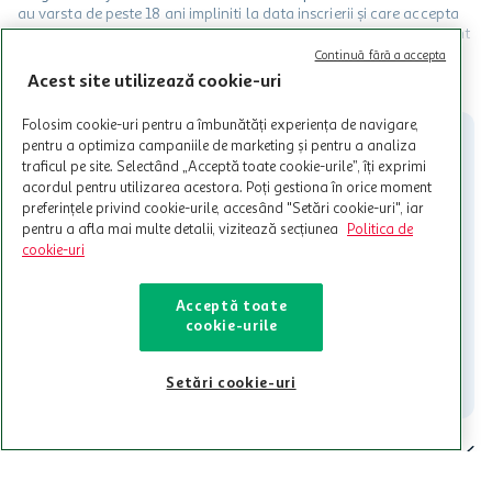
au varsta de peste 18 ani impliniti la data inscrierii și care accepta
Termenele și Condițiile Programului. Ofertele MyCLUB Auchan sunt
valabile in limita stocurilor disponibile. Beneficiile se acorda in
Continuă fără a accepta
limita a 12 unitati / card client o singura data in perioada promotiei.
CITESTE MAI MULT
Acest site utilizează cookie-uri
Cardul poate fi utilizat doar in legatura cu magazinele Auchan
participante și pentru acțiuni promotionale indicate de Auchan si
Folosim cookie-uri pentru a îmbunătăți experiența de navigare,
nu poate fi utilizat in legatura cu alti comercianți sau pentru alte
pentru a optimiza campaniile de marketing și pentru a analiza
activitati in afara celor mentionate in Termene si Conditii. Auchan
traficul pe site. Selectând „Acceptă toate cookie-urile”, îți exprimi
nu raspunde pentru imposibilitatea utilizarii Cardului in perioada in
acordul pentru utilizarea acestora. Poți gestiona în orice moment
care aceste este suspendat sau in perioada in care sunt efectuate
preferințele privind cookie-urile, accesând "Setări cookie-uri", iar
intretineri sau reparatii tehnice la sistemul de utilizarea al Cardului.
pentru a afla mai multe detalii, vizitează secțiunea
Politica de
Contacteaza-ne!
cookie-uri
Iti stam mereu la dispozitie.
Acceptă toate
021-9141
contact@auchan.ro
cookie-urile
Contact
Setări cookie-uri
Pentru tine
Cine suntem