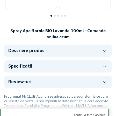
Spray Apa florala BIO Lavanda, 100ml - Comanda
online acum
Descriere produs
Specificatii
Review-uri
Programul MyCLUB Auchan se adreseaza persoanelor fizice care
au varsta de peste 18 ani impliniti la data inscrierii și care accepta
Termenele și Condițiile Programului. Ofertele MyCLUB Auchan sunt
valabile in limita stocurilor disponibile. Beneficiile se acorda in
limita a 12 unitati / card client o singura data in perioada promotiei.
CITESTE MAI MULT
Continuă fără a accepta