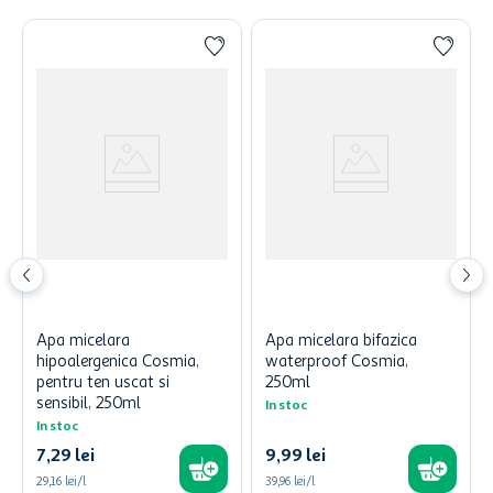
Apa micelara
Apa micelara bifazica
hipoalergenica Cosmia,
waterproof Cosmia,
pentru ten uscat si
250ml
sensibil, 250ml
In stoc
In stoc
7
,
29
lei
9
,
99
lei
29,16 lei/l
39,96 lei/l