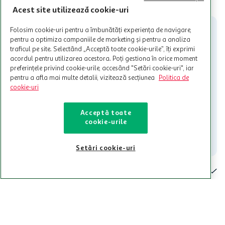
Cardul poate fi utilizat doar in legatura cu magazinele Auchan
Acest site utilizează cookie-uri
participante și pentru acțiuni promotionale indicate de Auchan si
nu poate fi utilizat in legatura cu alti comercianți sau pentru alte
Folosim cookie-uri pentru a îmbunătăți experiența de navigare,
activitati in afara celor mentionate in Termene si Conditii. Auchan
pentru a optimiza campaniile de marketing și pentru a analiza
nu raspunde pentru imposibilitatea utilizarii Cardului in perioada in
traficul pe site. Selectând „Acceptă toate cookie-urile”, îți exprimi
care aceste este suspendat sau in perioada in care sunt efectuate
acordul pentru utilizarea acestora. Poți gestiona în orice moment
intretineri sau reparatii tehnice la sistemul de utilizarea al Cardului.
preferințele privind cookie-urile, accesând "Setări cookie-uri", iar
pentru a afla mai multe detalii, vizitează secțiunea
Politica de
Contacteaza-ne!
cookie-uri
Iti stam mereu la dispozitie.
021-9141
contact@auchan.ro
Acceptă toate
cookie-urile
Contact
Setări cookie-uri
Pentru tine
Cine suntem
De ajutor