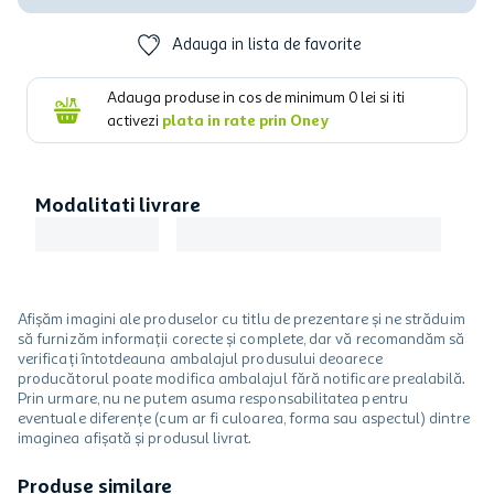
Adauga in lista de favorite
Adauga produse in cos de minimum
0
lei si iti
activezi
plata in rate prin Oney
Modalitati livrare
Afișăm imagini ale produselor cu titlu de prezentare și ne străduim
să furnizăm informații corecte și complete, dar vă recomandăm să
verificați întotdeauna ambalajul produsului deoarece
producătorul poate modifica ambalajul fără notificare prealabilă.
Prin urmare, nu ne putem asuma responsabilitatea pentru
eventuale diferențe (cum ar fi culoarea, forma sau aspectul) dintre
imaginea afișată și produsul livrat.
Produse similare