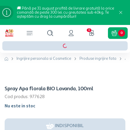
🚚 Până pe 31 august profită de livrare gratuită la orice
comandă de peste 300 lei, cu greutatea sub 40kg. Te
așteptăm cu drag la cumpărături!
0
0
Ingrijire personala si Cosmetice
Produse ingrijire fata
Ap
Spray Apa florala BIO Lavanda, 100ml
Cod produs
:
977628
Nu este in stoc
INDISPONIBIL