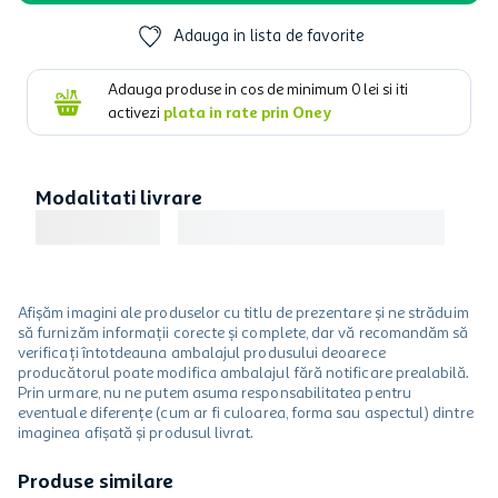
Adauga in lista de favorite
Adauga produse in cos de minimum
0
lei si iti
activezi
plata in rate prin Oney
Modalitati livrare
Afișăm imagini ale produselor cu titlu de prezentare și ne străduim
să furnizăm informații corecte și complete, dar vă recomandăm să
verificați întotdeauna ambalajul produsului deoarece
producătorul poate modifica ambalajul fără notificare prealabilă.
Prin urmare, nu ne putem asuma responsabilitatea pentru
eventuale diferențe (cum ar fi culoarea, forma sau aspectul) dintre
imaginea afișată și produsul livrat.
Produse similare