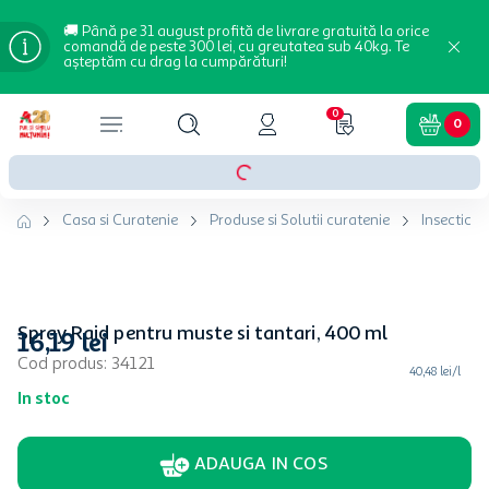
🚚 Până pe 31 august profită de livrare gratuită la orice
comandă de peste 300 lei, cu greutatea sub 40kg. Te
așteptăm cu drag la cumpărături!
0
0
Casa si Curatenie
Produse si Solutii curatenie
Insecticid
Spray Raid pentru muste si tantari, 400 ml
16
,
19
lei
Cod produs
:
34121
40,48 lei/l
In stoc
ADAUGA IN COS