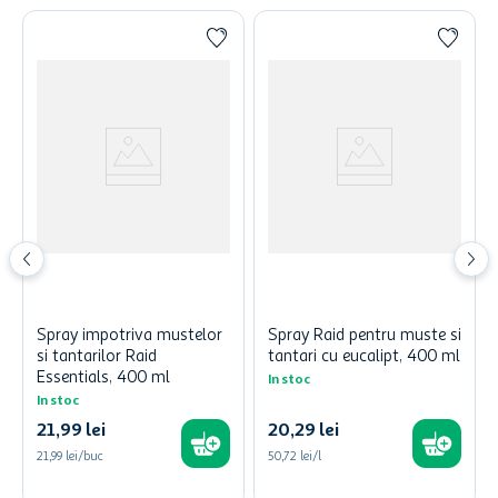
Spray impotriva mustelor
Spray Raid pentru muste si
si tantarilor Raid
tantari cu eucalipt, 400 ml
Essentials, 400 ml
In stoc
In stoc
21
,
99
lei
20
,
29
lei
21,99 lei/buc
50,72 lei/l