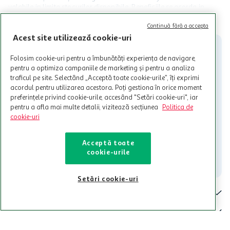
valabile in limita stocurilor disponibile. Beneficiile se acorda in
limita a 12 unitati / card client o singura data in perioada promotiei.
CITESTE MAI MULT
Cardul poate fi utilizat doar in legatura cu magazinele Auchan
Continuă fără a accepta
participante și pentru acțiuni promotionale indicate de Auchan si
Acest site utilizează cookie-uri
nu poate fi utilizat in legatura cu alti comercianți sau pentru alte
activitati in afara celor mentionate in Termene si Conditii. Auchan
Folosim cookie-uri pentru a îmbunătăți experiența de navigare,
nu raspunde pentru imposibilitatea utilizarii Cardului in perioada in
pentru a optimiza campaniile de marketing și pentru a analiza
care aceste este suspendat sau in perioada in care sunt efectuate
traficul pe site. Selectând „Acceptă toate cookie-urile”, îți exprimi
intretineri sau reparatii tehnice la sistemul de utilizarea al Cardului.
acordul pentru utilizarea acestora. Poți gestiona în orice moment
preferințele privind cookie-urile, accesând "Setări cookie-uri", iar
Contacteaza-ne!
pentru a afla mai multe detalii, vizitează secțiunea
Politica de
Iti stam mereu la dispozitie.
cookie-uri
021-9141
contact@auchan.ro
Acceptă toate
cookie-urile
Contact
Setări cookie-uri
Pentru tine
Cine suntem