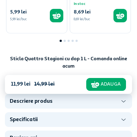
In stoc
5
,
99
lei
8
,
69
lei
5,99 lei/buc
8,69 lei/buc
Sticla Quattro Stagioni cu dop 1 L - Comanda online
acum
11
,
99
lei
14
,
99
lei
ADAUGA
Descriere produs
Specificatii