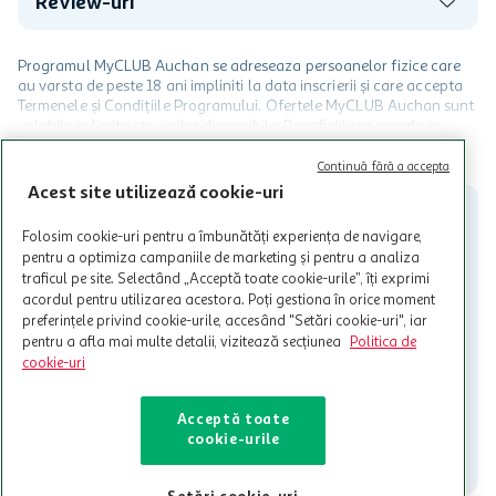
Review-uri
Programul MyCLUB Auchan se adreseaza persoanelor fizice care
au varsta de peste 18 ani impliniti la data inscrierii și care accepta
Termenele și Condițiile Programului. Ofertele MyCLUB Auchan sunt
valabile in limita stocurilor disponibile. Beneficiile se acorda in
limita a 12 unitati / card client o singura data in perioada promotiei.
CITESTE MAI MULT
Cardul poate fi utilizat doar in legatura cu magazinele Auchan
Continuă fără a accepta
participante și pentru acțiuni promotionale indicate de Auchan si
Acest site utilizează cookie-uri
nu poate fi utilizat in legatura cu alti comercianți sau pentru alte
activitati in afara celor mentionate in Termene si Conditii. Auchan
Folosim cookie-uri pentru a îmbunătăți experiența de navigare,
nu raspunde pentru imposibilitatea utilizarii Cardului in perioada in
pentru a optimiza campaniile de marketing și pentru a analiza
care aceste este suspendat sau in perioada in care sunt efectuate
traficul pe site. Selectând „Acceptă toate cookie-urile”, îți exprimi
intretineri sau reparatii tehnice la sistemul de utilizarea al Cardului.
acordul pentru utilizarea acestora. Poți gestiona în orice moment
preferințele privind cookie-urile, accesând "Setări cookie-uri", iar
Contacteaza-ne!
pentru a afla mai multe detalii, vizitează secțiunea
Politica de
Iti stam mereu la dispozitie.
cookie-uri
021-9141
contact@auchan.ro
Acceptă toate
cookie-urile
Contact