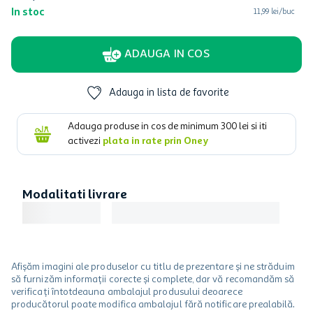
In stoc
11,99 lei/buc
ADAUGA IN COS
Adauga in lista de favorite
Adauga produse in cos de minimum
300
lei si iti
activezi
plata in rate prin Oney
Modalitati livrare
Afișăm imagini ale produselor cu titlu de prezentare și ne străduim
să furnizăm informații corecte și complete, dar vă recomandăm să
verificați întotdeauna ambalajul produsului deoarece
producătorul poate modifica ambalajul fără notificare prealabilă.