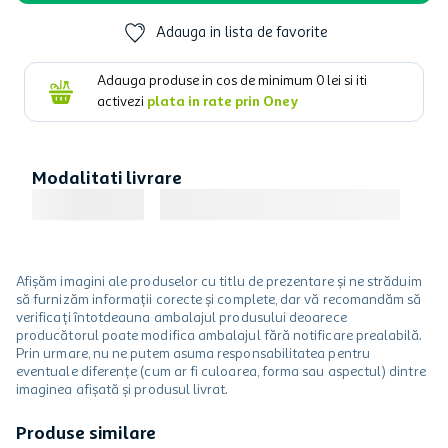
Adauga in lista de favorite
Adauga produse in cos de minimum
0
lei si iti
activezi
plata in rate prin Oney
Modalitati livrare
Afișăm imagini ale produselor cu titlu de prezentare și ne străduim
să furnizăm informații corecte și complete, dar vă recomandăm să
verificați întotdeauna ambalajul produsului deoarece
producătorul poate modifica ambalajul fără notificare prealabilă.
Prin urmare, nu ne putem asuma responsabilitatea pentru
eventuale diferențe (cum ar fi culoarea, forma sau aspectul) dintre
imaginea afișată și produsul livrat.
Produse similare