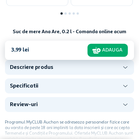
Suc de mere Ana Are, 0.2 l - Comanda online acum
3
,
99
lei
ADAUGA
Descriere produs
Specificatii
Review-uri
Programul MyCLUB Auchan se adreseaza persoanelor fizice care
au varsta de peste 18 ani impliniti la data inscrierii și care accepta
Termenele și Condițiile Programului. Ofertele MyCLUB Auchan sunt
valabile in limita stocurilor disponibile. Beneficiile se acorda in