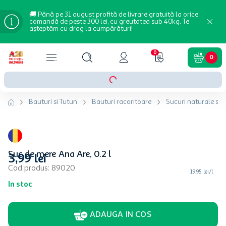
🚚 Până pe 31 august profită de livrare gratuită la orice
comandă de peste 300 lei, cu greutatea sub 40kg. Te
așteptăm cu drag la cumpărături!
0
0
Bauturi si Tutun
Bauturi racoritoare
Sucuri naturale si 
Suc de mere Ana Are, 0.2 l
3
,
99
lei
Cod produs
:
89020
19,95 lei/l
In stoc
ADAUGA IN COS