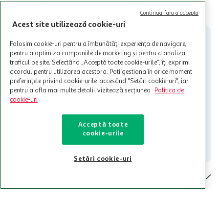
limita a 12 unitati / card client o singura data in perioada promotiei.
CITESTE MAI MULT
Continuă fără a accepta
Cardul poate fi utilizat doar in legatura cu magazinele Auchan
Acest site utilizează cookie-uri
participante și pentru acțiuni promotionale indicate de Auchan si
nu poate fi utilizat in legatura cu alti comercianți sau pentru alte
activitati in afara celor mentionate in Termene si Conditii. Auchan
Folosim cookie-uri pentru a îmbunătăți experiența de navigare,
nu raspunde pentru imposibilitatea utilizarii Cardului in perioada in
pentru a optimiza campaniile de marketing și pentru a analiza
care aceste este suspendat sau in perioada in care sunt efectuate
traficul pe site. Selectând „Acceptă toate cookie-urile”, îți exprimi
intretineri sau reparatii tehnice la sistemul de utilizarea al Cardului.
acordul pentru utilizarea acestora. Poți gestiona în orice moment
preferințele privind cookie-urile, accesând "Setări cookie-uri", iar
Contacteaza-ne!
pentru a afla mai multe detalii, vizitează secțiunea
Politica de
cookie-uri
Iti stam mereu la dispozitie.
021-9141
contact@auchan.ro
Acceptă toate
cookie-urile
Contact
Setări cookie-uri
Pentru tine
Cine suntem
De ajutor