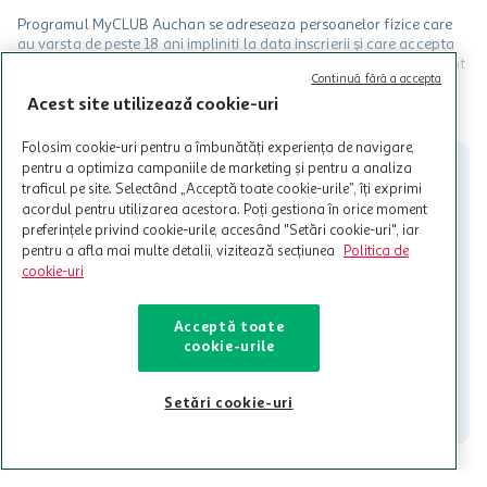
Programul MyCLUB Auchan se adreseaza persoanelor fizice care
au varsta de peste 18 ani impliniti la data inscrierii și care accepta
Termenele și Condițiile Programului. Ofertele MyCLUB Auchan sunt
Continuă fără a accepta
valabile in limita stocurilor disponibile. Beneficiile se acorda in
limita a 12 unitati / card client o singura data in perioada promotiei.
Acest site utilizează cookie-uri
CITESTE MAI MULT
Cardul poate fi utilizat doar in legatura cu magazinele Auchan
participante și pentru acțiuni promotionale indicate de Auchan si
Folosim cookie-uri pentru a îmbunătăți experiența de navigare,
nu poate fi utilizat in legatura cu alti comercianți sau pentru alte
pentru a optimiza campaniile de marketing și pentru a analiza
activitati in afara celor mentionate in Termene si Conditii. Auchan
traficul pe site. Selectând „Acceptă toate cookie-urile”, îți exprimi
nu raspunde pentru imposibilitatea utilizarii Cardului in perioada in
acordul pentru utilizarea acestora. Poți gestiona în orice moment
care aceste este suspendat sau in perioada in care sunt efectuate
preferințele privind cookie-urile, accesând "Setări cookie-uri", iar
intretineri sau reparatii tehnice la sistemul de utilizarea al Cardului.
pentru a afla mai multe detalii, vizitează secțiunea
Politica de
cookie-uri
Contacteaza-ne!
Iti stam mereu la dispozitie.
Acceptă toate
cookie-urile
021-9141
contact@auchan.ro
Contact
Setări cookie-uri
Pentru tine