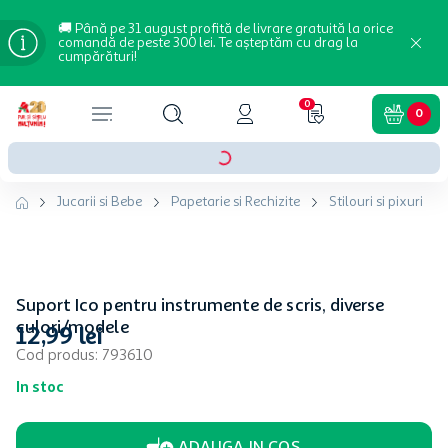
🚚 Până pe 31 august profită de livrare gratuită la orice
comandă de peste 300 lei. Te așteptăm cu drag la
cumpărături!
0
0
Jucarii si Bebe
Papetarie si Rechizite
Stilouri si pixuri
Suport Ico pentru instrumente de scris, diverse
culori/modele
12
,
99
lei
Cod produs
:
793610
In stoc