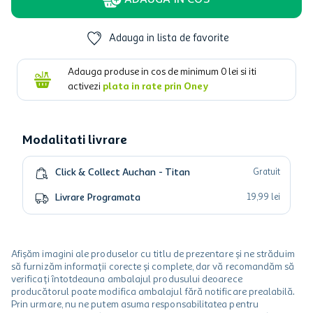
ADAUGA IN COS
Adauga in lista de favorite
Adauga produse in cos de minimum
0
lei si iti
activezi
plata in rate prin Oney
Modalitati livrare
Click & Collect Auchan - Titan
Gratuit
Livrare Programata
19
,
99
lei
Afișăm imagini ale produselor cu titlu de prezentare și ne străduim
să furnizăm informații corecte și complete, dar vă recomandăm să
verificați întotdeauna ambalajul produsului deoarece
producătorul poate modifica ambalajul fără notificare prealabilă.
Prin urmare, nu ne putem asuma responsabilitatea pentru