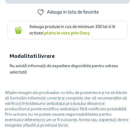
Adauga in lista de favorite
Adauga produse in cos de minimum
300
lei si iti
activezi
plata in rate prin Oney
Modalitati livrare
Nu există informații de expediere disponibile pentru adresa
selectată
Afișăm imagini ale produselor cu titlu de prezentare și ne străduim
să furnizăm informații corecte și complete, dar vă recomandăm să
verificați întotdeauna ambalajul produsului deoarece
producătorul poate modifica ambalajul fără notificare prealabilă.
Prin urmare, nu ne putem asuma responsabilitatea pentru
eventuale diferențe (cum ar fi culoarea, forma sau aspectul) dintre
imaginea afișată și produsul livrat.