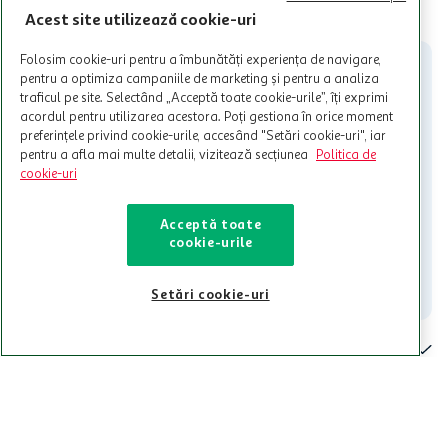
limita a 12 unitati / card client o singura data in perioada promotiei.
CITESTE MAI MULT
Acest site utilizează cookie-uri
Cardul poate fi utilizat doar in legatura cu magazinele Auchan
participante și pentru acțiuni promotionale indicate de Auchan si
nu poate fi utilizat in legatura cu alti comercianți sau pentru alte
Folosim cookie-uri pentru a îmbunătăți experiența de navigare,
activitati in afara celor mentionate in Termene si Conditii. Auchan
pentru a optimiza campaniile de marketing și pentru a analiza
nu raspunde pentru imposibilitatea utilizarii Cardului in perioada in
traficul pe site. Selectând „Acceptă toate cookie-urile”, îți exprimi
care aceste este suspendat sau in perioada in care sunt efectuate
acordul pentru utilizarea acestora. Poți gestiona în orice moment
intretineri sau reparatii tehnice la sistemul de utilizarea al Cardului.
preferințele privind cookie-urile, accesând "Setări cookie-uri", iar
pentru a afla mai multe detalii, vizitează secțiunea
Politica de
Contacteaza-ne!
cookie-uri
Iti stam mereu la dispozitie.
Acceptă toate
021-9141
contact@auchan.ro
cookie-urile
Contact
Setări cookie-uri
Pentru tine
Cine suntem
De ajutor