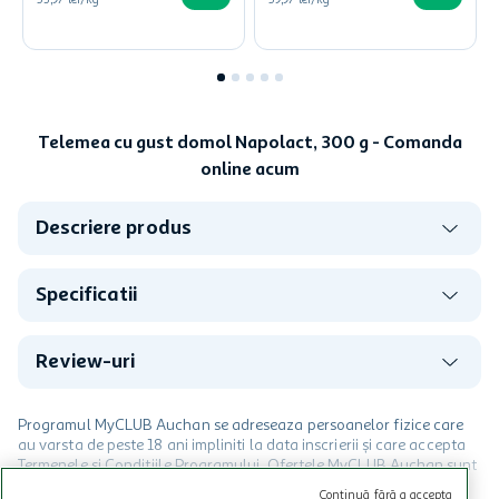
53,97 lei/kg
59,97 lei/kg
Telemea cu gust domol Napolact, 300 g - Comanda
online acum
Descriere produs
Specificatii
Review-uri
Programul MyCLUB Auchan se adreseaza persoanelor fizice care
au varsta de peste 18 ani impliniti la data inscrierii și care accepta
Termenele și Condițiile Programului. Ofertele MyCLUB Auchan sunt
valabile in limita stocurilor disponibile. Beneficiile se acorda in
Continuă fără a accepta