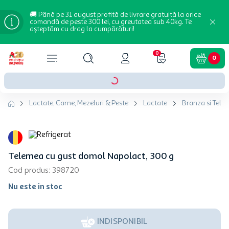
🚚 Până pe 31 august profită de livrare gratuită la orice
comandă de peste 300 lei, cu greutatea sub 40kg. Te
așteptăm cu drag la cumpărături!
0
0
Lactate, Carne, Mezeluri & Peste
Lactate
Branza si Tele
Telemea cu gust domol Napolact, 300 g
Cod produs
:
398720
Nu este in stoc
INDISPONIBIL