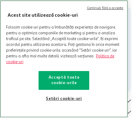
Cardul poate fi utilizat doar in legatura cu magazinele Auchan
participante și pentru acțiuni promotionale indicate de Auchan si
Continuă fără a accepta
nu poate fi utilizat in legatura cu alti comercianți sau pentru alte
Acest site utilizează cookie-uri
activitati in afara celor mentionate in Termene si Conditii. Auchan
nu raspunde pentru imposibilitatea utilizarii Cardului in perioada in
Folosim cookie-uri pentru a îmbunătăți experiența de navigare,
care aceste este suspendat sau in perioada in care sunt efectuate
pentru a optimiza campaniile de marketing și pentru a analiza
intretineri sau reparatii tehnice la sistemul de utilizarea al Cardului.
traficul pe site. Selectând „Acceptă toate cookie-urile”, îți exprimi
acordul pentru utilizarea acestora. Poți gestiona în orice moment
Contacteaza-ne!
preferințele privind cookie-urile, accesând "Setări cookie-uri", iar
Iti stam mereu la dispozitie.
pentru a afla mai multe detalii, vizitează secțiunea
Politica de
cookie-uri
021-9141
contact@auchan.ro
Acceptă toate
Contact
cookie-urile
Setări cookie-uri
Pentru tine
Cine suntem
De ajutor
Tinem aproape