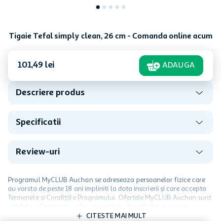
Tigaie Tefal simply clean, 26 cm - Comanda online acum
101
,
49
lei
ADAUGA
Descriere produs
Specificatii
Review-uri
Programul MyCLUB Auchan se adreseaza persoanelor fizice care
au varsta de peste 18 ani impliniti la data inscrierii și care accepta
Termenele și Condițiile Programului. Ofertele MyCLUB Auchan sunt
valabile in limita stocurilor disponibile. Beneficiile se acorda in
limita a 12 unitati / card client o singura data in perioada promotiei.
CITESTE MAI MULT