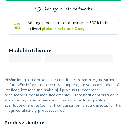
Adauga in lista de favorite
Adauga produse in cos de minimum
300
lei si iti
activezi
plata in rate prin Oney
Modalitati livrare
Afișăm imagini ale produselor cu titlu de prezentare și ne străduim
să furnizăm informații corecte și complete, dar vă recomandăm să
verificați întotdeauna ambalajul produsului deoarece
producătorul poate modifica ambalajul fără notificare prealabilă.
Prin urmare, nu ne putem asuma responsabilitatea pentru
eventuale diferențe (cum ar fi culoarea, forma sau aspectul) dintre
imaginea afișată și produsul livrat.
Produse similare