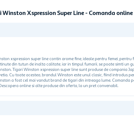
i Winston Xspression Super Line - Comanda onlin
inston xspression super line contin arome fine, ideale pentru femei, pentru 
inute din tutun de inalta calitate, iar in timpul fumarii, se poate simti un g
Winston. Tigari Winston xspression super line sunt produse de compania J
Elvetia. Cu toate acestea, brandul Winston este unul clasic, fiind introdus p
inston a fost cel mai vandut brand de tigari din intreaga lume. Comanda p
 Descopera online si alte produse din oferta, la un pret convenabil.