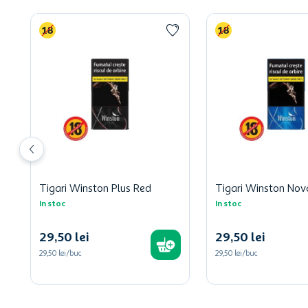
Tigari Winston Plus Red
Tigari Winston Nov
In stoc
In stoc
29
,
50
lei
29
,
50
lei
29,50 lei/buc
29,50 lei/buc