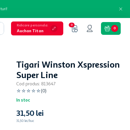
turi!
Ridicare personala
:
0
0
Auchan Titan
Tigari Winston Xspression
Super Line
Cod produs
:
813647
☆
☆
☆
☆
☆
(
0
)
In stoc
31
,
50
lei
31,50 lei/buc