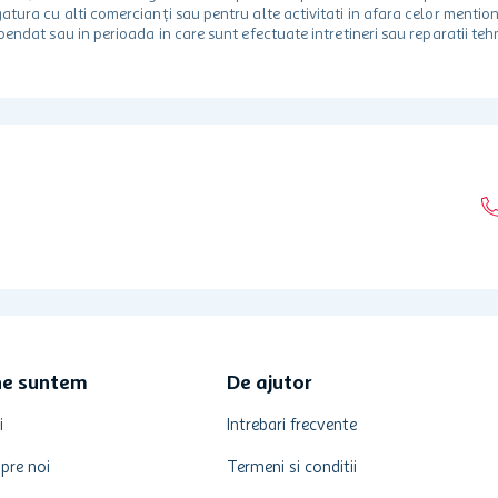
egatura cu alti comercianți sau pentru alte activitati in afara celor ment
spendat sau in perioada in care sunt efectuate intretineri sau reparatii tehn
ne suntem
De ajutor
i
Intrebari frecvente
pre noi
Termeni si conditii