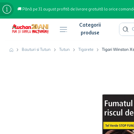
🚚 Până pe 31 august profită de livrare gratuită la orice comand
Cauta 
Căutări populare
Bauturi si Tutun
Tutun
Tigarete
Tigari Winston Xs
bere
cafea
inghetata
apa plata
cafea boabe
troler
garden star