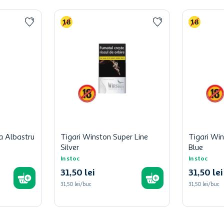
a Albastru
Tigari Winston Super Line
Tigari Win
Silver
Blue
In stoc
In stoc
31
,
50
lei
31
,
50
lei
31,50 lei/buc
31,50 lei/buc