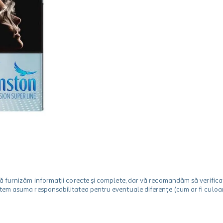
m să furnizăm informații corecte și complete, dar vă recomandăm să verif
utem asuma responsabilitatea pentru eventuale diferențe (cum ar fi culoare