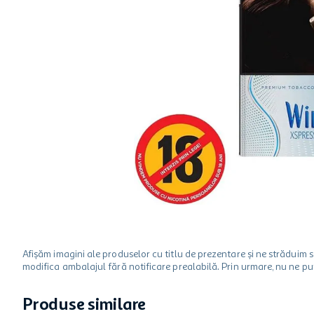
one two fun
hartie igienica
ciocolata
Afișăm imagini ale produselor cu titlu de prezentare și ne strădui
modifica ambalajul fără notificare prealabilă. Prin urmare, nu ne p
Produse similare