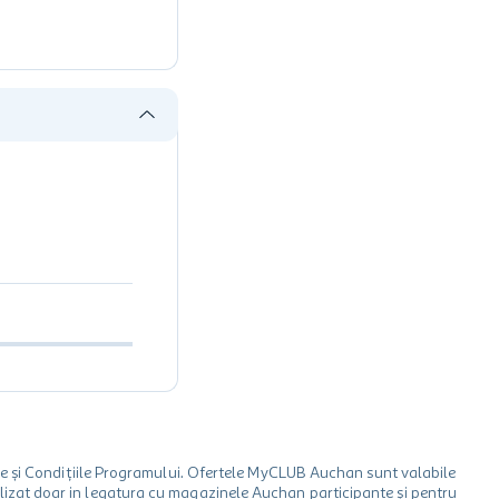
le și Condițiile Programului. Ofertele MyCLUB Auchan sunt valabile
 utilizat doar in legatura cu magazinele Auchan participante și pentru