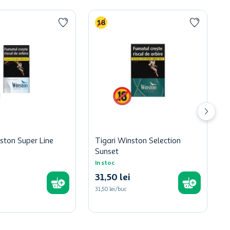
ston Super Line
Tigari Winston Selection
Sunset
In stoc
31
,
50
lei
31,50 lei/buc