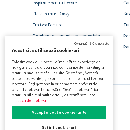
Inspirație pentru fiecare
Car
Plata in rate - Oney
Sus
Emitere Factura
Tur
Dezabonare comunicare comerciala
Rom
Continuă fără a accepta
Ret
Acest site utilizează cookie-uri
Folosim cookie-uri pentru a îmbunătăți experiența de
navigare, pentru a optimiza campaniile de marketing și
pentru a analiza traficul pe site. Selectând „Acceptă
toate cookie-urile”, îți exprimi acordul pentru utilizarea
acestora. Poți gestiona în orice moment preferințele
privind cookie-urile, accesând "Setări cookie-uri", iar
pentru a afla mai multe detalii, vizitează secțiunea
Politica de cookie-uri
Acceptă toate cookie-urile
Setări cookie-uri