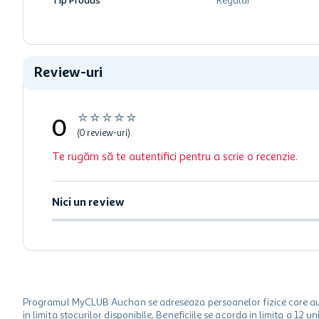
Tip Produs
Regular
Review-uri
☆
☆
☆
☆
☆
0
(0 review-uri)
Te rugăm să te autentifici pentru a scrie o recenzie.
Nici un review
Programul MyCLUB Auchan se adreseaza persoanelor fizice care au va
in limita stocurilor disponibile. Beneficiile se acorda in limita a 12