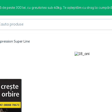
ă de peste 300 lei, cu greutatea sub 40kg. Te așteptăm cu drag la cumpără
produse
pression Super Line