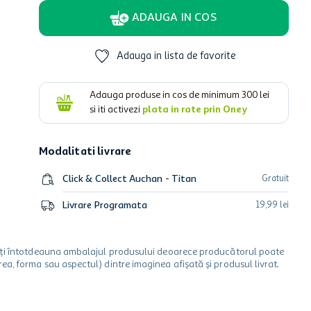
ADAUGA IN COS
Adauga in lista de favorite
Adauga produse in cos de minimum
300
lei
si iti activezi
plata in rate prin Oney
Modalitati livrare
Click & Collect Auchan - Titan
Gratuit
Livrare Programata
19
,
99
lei
icați întotdeauna ambalajul produsului deoarece producătorul poate
a, forma sau aspectul) dintre imaginea afișată și produsul livrat.