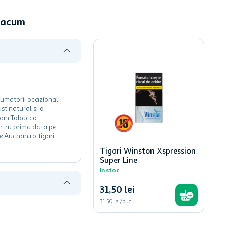
e acum
fumatorii ocazionali
ust natural si o
apan Tobacco
entru prima data pe
e Auchan.ro tigari
Tigari Winston Xspression
Super Line
In stoc
31
,
50
lei
31,50 lei/buc