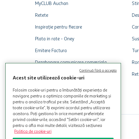
MyCLUB Auchan
Stir
Retete
Des
Inspirație pentru fiecare
Car
Plata in rate - Oney
Sus
Emitere Factura
Tur
Dezabonare comunicare comerciala
Rom
Continuă fără a accepta
Ret
Acest site utilizează cookie-uri
Folosim cookie-uri pentru a îmbunătăți experiența de
navigare, pentru a optimiza campaniile de marketing și
pentru a analiza traficul pe site. Selectând „Acceptă
toate cookie-urile”, îți exprimi acordul pentru utilizarea
acestora. Poți gestiona în orice moment preferințele
privind cookie-urile, accesând "Setări cookie-uri", iar
pentru a afla mai multe detalii, vizitează secțiunea
Politica de cookie-uri