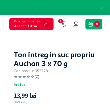
Ridicare personala
:
0
0
Auchan Titan
Ton intreg in suc propriu
Auchan 3 x 70 g
Cod produs
:
952228
☆
☆
☆
☆
☆
(
0
)
In stoc
13
,
99
lei
58,29 lei/kg