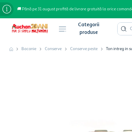
🚚 Până pe 31 august profită de livrare gratuită la orice comand
Cauta 
Căutări populare
Bacanie
Conserve
Conserve peste
Ton intreg in 
bere
cafea
inghetata
apa plata
cafea boabe
troler
hartie igienica