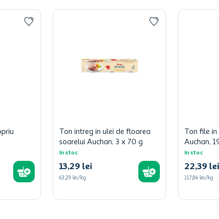
opriu
Ton intreg in ulei de floarea
Ton file in
soarelui Auchan, 3 x 70 g
Auchan, 1
In stoc
In stoc
13
,
29
lei
22
,
39
lei
63,29 lei/kg
117,84 lei/kg