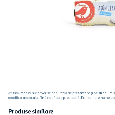
ciocolata
garden star
lapte
Afișăm imagini ale produselor cu titlu de prezentare și ne strădui
modifica ambalajul fără notificare prealabilă. Prin urmare, nu ne p
Produse similare