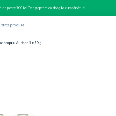
ă de peste 300 lei. Te așteptăm cu drag la cumpărături!
produse
suc propriu Auchan 3 x 70 g