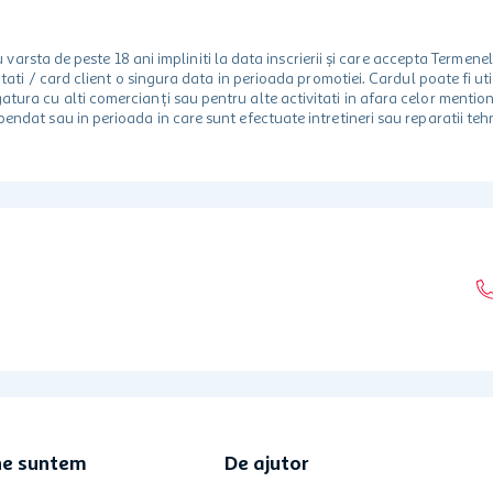
rsta de peste 18 ani impliniti la data inscrierii și care accepta Termene
 unitati / card client o singura data in perioada promotiei. Cardul poate fi
egatura cu alti comercianți sau pentru alte activitati in afara celor ment
spendat sau in perioada in care sunt efectuate intretineri sau reparatii tehn
ne suntem
De ajutor