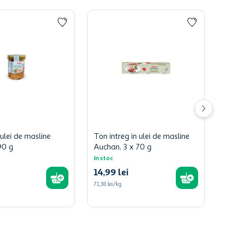
 ulei de masline
Ton intreg in ulei de masline
90 g
Auchan, 3 x 70 g
In stoc
14
,
99
lei
71,38 lei/kg