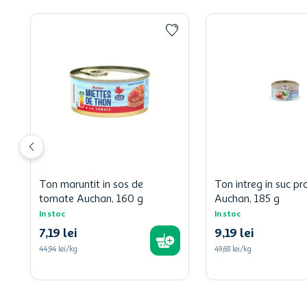
Ton maruntit in sos de
Ton intreg in suc pr
tomate Auchan, 160 g
Auchan, 185 g
In stoc
In stoc
7
,
19
lei
9
,
19
lei
44,94 lei/kg
49,68 lei/kg