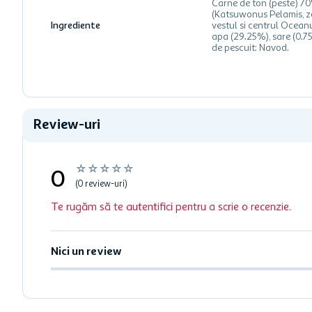
Carne de ton (peste) 7
(Katsuwonus Pelamis, z
Ingrediente
vestul si centrul Oceanu
apa (29.25%), sare (0.
de pescuit: Navod.
Review-uri
☆
☆
☆
☆
☆
0
(0 review-uri)
Te rugăm să te autentifici pentru a scrie o recenzie.
Nici un review