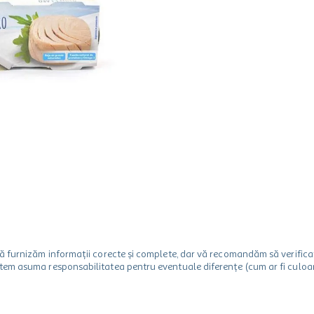
m să furnizăm informații corecte și complete, dar vă recomandăm să verif
utem asuma responsabilitatea pentru eventuale diferențe (cum ar fi culoare