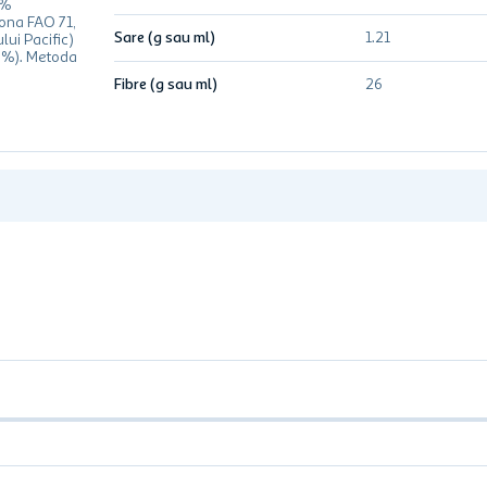
0%
ona FAO 71,
Sare (g sau ml)
1.21
lui Pacific)
75%). Metoda
Fibre (g sau ml)
26