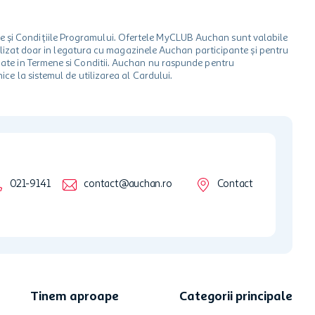
le și Condițiile Programului. Ofertele MyCLUB Auchan sunt valabile
 utilizat doar in legatura cu magazinele Auchan participante și pentru
ionate in Termene si Conditii. Auchan nu raspunde pentru
ice la sistemul de utilizarea al Cardului.
021-9141
contact@auchan.ro
Contact
Tinem aproape
Categorii principale