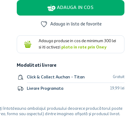
ADAUGA IN COS
Adauga in lista de favorite
Adauga produse in cos de minimum
300
lei
si iti activezi
plata in rate prin Oney
Modalitati livrare
Click & Collect Auchan - Titan
Gratuit
Livrare Programata
19
,
99
lei
icați întotdeauna ambalajul produsului deoarece producătorul poate
a, forma sau aspectul) dintre imaginea afișată și produsul livrat.