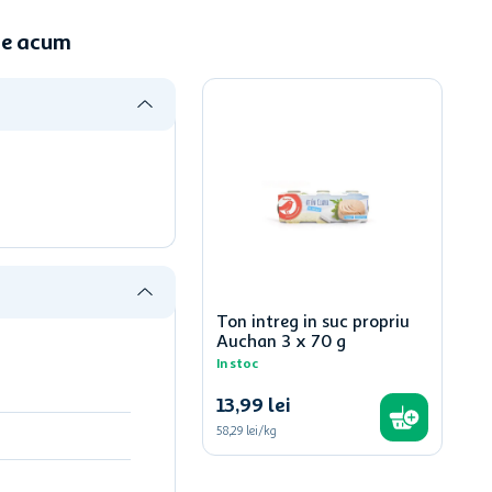
ine acum
Ton intreg in suc propriu
Auchan 3 x 70 g
In stoc
13
,
99
lei
58,29 lei/kg