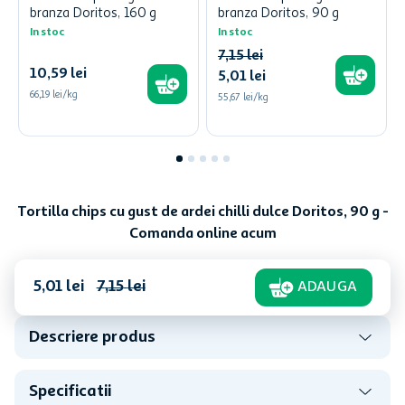
branza Doritos, 160 g
branza Doritos, 90 g
In stoc
In stoc
7
,
15
lei
10
,
59
lei
5
,
01
lei
66,19 lei/kg
55,67 lei/kg
Tortilla chips cu gust de ardei chilli dulce Doritos, 90 g -
Comanda online acum
5
,
01
lei
7
,
15
lei
ADAUGA
Descriere produs
Specificatii