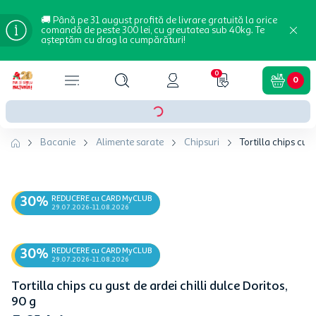
🚚 Până pe 31 august profită de livrare gratuită la orice
comandă de peste 300 lei, cu greutatea sub 40kg. Te
așteptăm cu drag la cumpărături!
0
0
Bacanie
Alimente sarate
Chipsuri
Tortilla chips cu g
REDUCERE cu CARD MyCLUB
30%
29.07.2026-11.08.2026
REDUCERE cu CARD MyCLUB
30%
29.07.2026-11.08.2026
Tortilla chips cu gust de ardei chilli dulce Doritos,
90 g