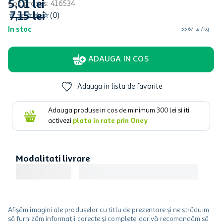
5
,
01
lei
Cod produs
:
416534
7
,
15
lei
☆
☆
☆
☆
☆
(
0
)
In stoc
55,67 lei/kg
ADAUGA IN COS
Adauga in lista de favorite
Adauga produse in cos de minimum
300
lei si iti
activezi
plata in rate prin Oney
Modalitati livrare
Afișăm imagini ale produselor cu titlu de prezentare și ne străduim
să furnizăm informații corecte și complete, dar vă recomandăm să