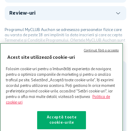
Review-uri
Programul MyCLUB Auchan se adreseaza persoanelor fizice care
au varsta de peste 18 ani impliniti la data inscrierii și care accepta
Termenele și Condițiile Programului. Ofertele MyCLUB Auchan sunt
valabile in limita stocurilor disponibile. Beneficiile se acorda in
limita a 12 unitati / card client o singura data in perioada promotiei.
CITESTE MAI MULT
Continuă fără a accepta
Cardul poate fi utilizat doar in legatura cu magazinele Auchan
Acest site utilizează cookie-uri
participante și pentru acțiuni promotionale indicate de Auchan si
nu poate fi utilizat in legatura cu alti comercianți sau pentru alte
Folosim cookie-uri pentru a îmbunătăți experiența de navigare,
activitati in afara celor mentionate in Termene si Conditii. Auchan
pentru a optimiza campaniile de marketing și pentru a analiza
nu raspunde pentru imposibilitatea utilizarii Cardului in perioada in
traficul pe site. Selectând „Acceptă toate cookie-urile”, îți exprimi
care aceste este suspendat sau in perioada in care sunt efectuate
acordul pentru utilizarea acestora. Poți gestiona în orice moment
intretineri sau reparatii tehnice la sistemul de utilizarea al Cardului.
preferințele privind cookie-urile, accesând "Setări cookie-uri", iar
pentru a afla mai multe detalii, vizitează secțiunea
Politica de
Contacteaza-ne!
cookie-uri
Iti stam mereu la dispozitie.
Acceptă toate
021-9141
contact@auchan.ro
cookie-urile
Contact