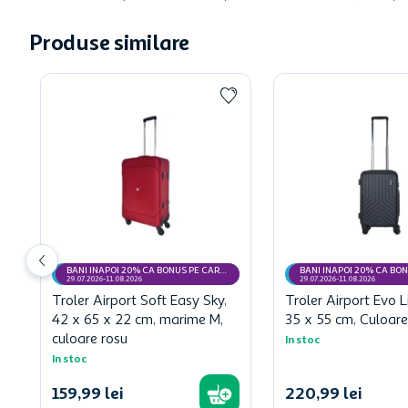
Produse similare
BANI INAPOI 20% CA BONUS PE CARD
BANI INAPOI 20% CA BO
MyCLUB
MyCLUB
29.07.2026-11.08.2026
29.07.2026-11.08.2026
Troler Airport Soft Easy Sky,
Troler Airport Evo L
42 x 65 x 22 cm, marime M,
35 x 55 cm, Culoare
culoare rosu
In stoc
In stoc
159
,
99
lei
220
,
99
lei