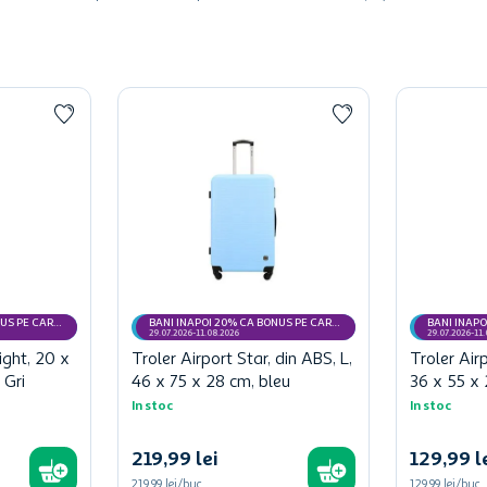
NUS PE CARD
BANI INAPOI 20% CA BONUS PE CARD
BANI INAPO
MyCLUB
MyCLUB
29.07.2026-11.08.2026
29.07.2026-11
ight, 20 x
Troler Airport Star, din ABS, L,
Troler Airp
 Gri
46 x 75 x 28 cm, bleu
36 x 55 x 
In stoc
In stoc
219
,
99
lei
129
,
99
l
219,99 lei/buc
129,99 lei/buc