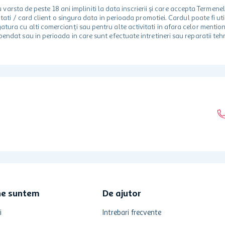
rsta de peste 18 ani impliniti la data inscrierii și care accepta Termene
 unitati / card client o singura data in perioada promotiei. Cardul poate fi
egatura cu alti comercianți sau pentru alte activitati in afara celor ment
spendat sau in perioada in care sunt efectuate intretineri sau reparatii tehn
ne suntem
De ajutor
i
Intrebari frecvente