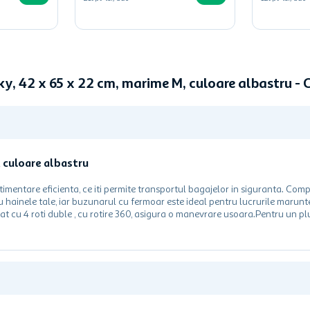
Sky, 42 x 65 x 22 cm, marime M, culoare albastru 
, culoare albastru
timentare eficienta, ce iti permite transportul bagajelor in siguranta. Com
tru hainele tale, iar buzunarul cu fermoar este ideal pentru lucrurile marunt
at cu 4 roti duble , cu rotire 360, asigura o manevrare usoara.Pentru un plu