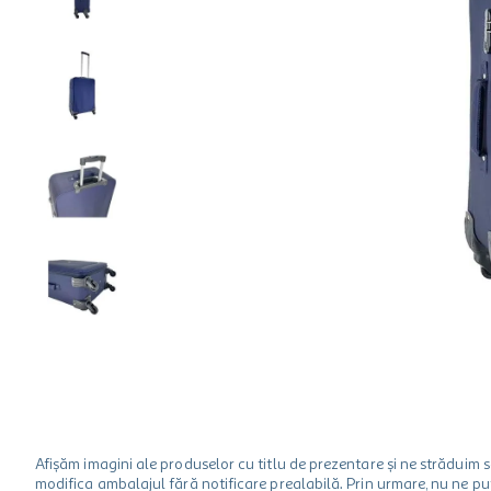
hartie igienica
ciocolata
lapte
Afișăm imagini ale produselor cu titlu de prezentare și ne strădui
modifica ambalajul fără notificare prealabilă. Prin urmare, nu ne p