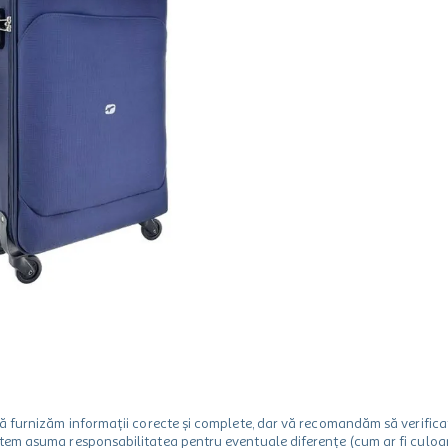
m să furnizăm informații corecte și complete, dar vă recomandăm să verif
utem asuma responsabilitatea pentru eventuale diferențe (cum ar fi culoare