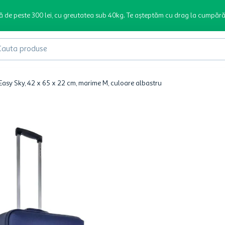
ă de peste 300 lei, cu greutatea sub 40kg. Te așteptăm cu drag la cumpără
produse
 Easy Sky, 42 x 65 x 22 cm, marime M, culoare albastru