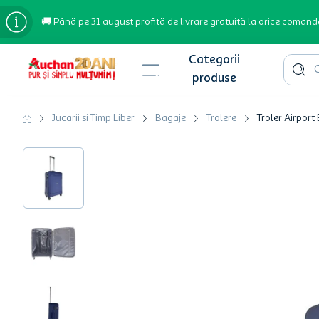
🚚 Până pe 31 august profită de livrare gratuită la orice comand
Cauta 
Căutări populare
Jucarii si Timp Liber
Bagaje
Trolere
Troler Airport
bere
cafea
inghetata
apa plata
cafea boabe
troler
garden star