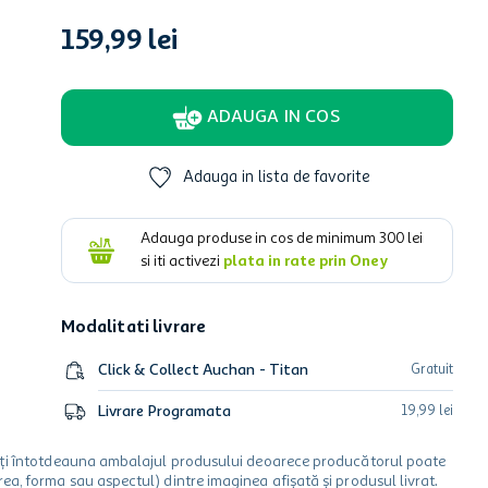
159
,
99
lei
ADAUGA IN COS
Adauga in lista de favorite
Adauga produse in cos de minimum
300
lei
si iti activezi
plata in rate prin Oney
Modalitati livrare
Click & Collect Auchan - Titan
Gratuit
Livrare Programata
19
,
99
lei
icați întotdeauna ambalajul produsului deoarece producătorul poate
a, forma sau aspectul) dintre imaginea afișată și produsul livrat.