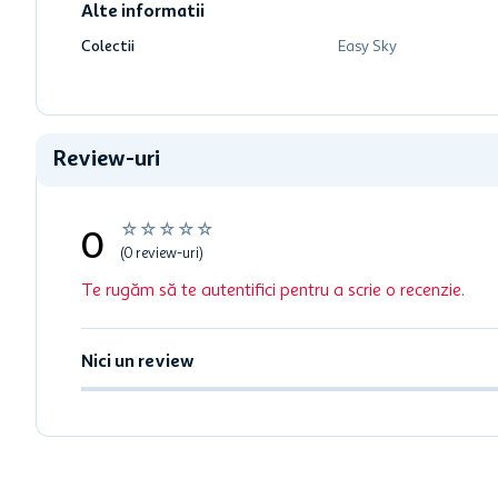
Alte informatii
Colectii
Easy Sky
Review-uri
☆
☆
☆
☆
☆
0
(0 review-uri)
Te rugăm să te autentifici pentru a scrie o recenzie.
Nici un review