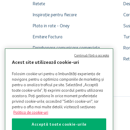
Retete
Des
Inspirație pentru fiecare
Car
Plata in rate - Oney
Sus
Emitere Factura
Tur
Dezabonare comunicare comerciala
Rom
Continuă fără a accepta
Ret
Acest site utilizează cookie-uri
Folosim cookie-uri pentru a îmbunătăți experiența de
navigare, pentru a optimiza campaniile de marketing și
pentru a analiza traficul pe site. Selectând „Acceptă
toate cookie-urile”, îți exprimi acordul pentru utilizarea
acestora. Poți gestiona în orice moment preferințele
privind cookie-urile, accesând "Setări cookie-uri", iar
pentru a afla mai multe detalii, vizitează secțiunea
Politica de cookie-uri
Acceptă toate cookie-urile