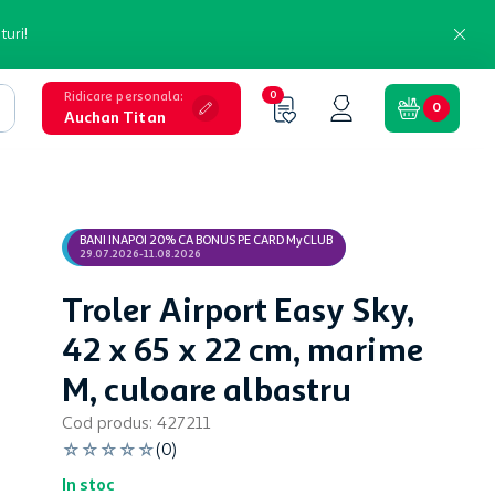
turi!
Ridicare personala
:
0
0
Auchan Titan
BANI INAPOI 20% CA BONUS PE CARD MyCLUB
29.07.2026-11.08.2026
Troler Airport Easy Sky,
42 x 65 x 22 cm, marime
M, culoare albastru
Cod produs
:
427211
☆
☆
☆
☆
☆
(
0
)
In stoc