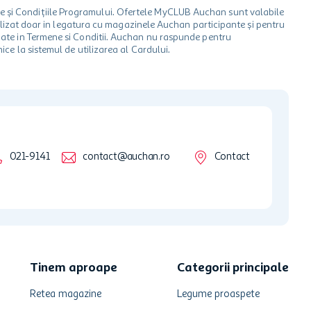
le și Condițiile Programului. Ofertele MyCLUB Auchan sunt valabile
 utilizat doar in legatura cu magazinele Auchan participante și pentru
ionate in Termene si Conditii. Auchan nu raspunde pentru
ice la sistemul de utilizarea al Cardului.
021-9141
contact@auchan.ro
Contact
Tinem aproape
Categorii principale
Retea magazine
Legume proaspete