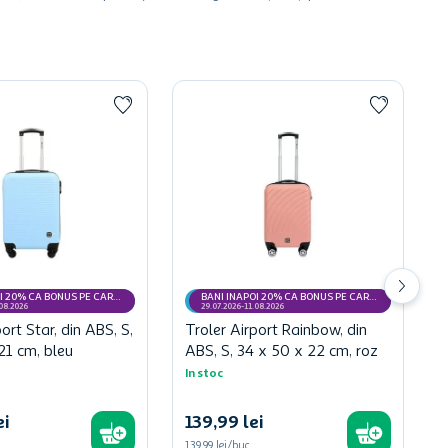
I 20% CA BONUS PE CARD
BANI INAPOI 20% CA BONUS PE CARD
MyCLUB
.08.2026
29.07.2026-11.08.2026
ort Star, din ABS, S,
Troler Airport Rainbow, din
21 cm, bleu
ABS, S, 34 x 50 x 22 cm, roz
In stoc
ei
139
,
99
lei
139,99 lei/buc