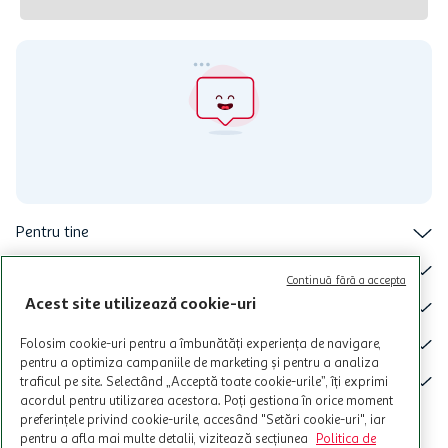
Pentru tine
Cine suntem
Continuă fără a accepta
Acest site utilizează cookie-uri
De ajutor
Tinem aproape
Folosim cookie-uri pentru a îmbunătăți experiența de navigare,
pentru a optimiza campaniile de marketing și pentru a analiza
Categorii principale
traficul pe site. Selectând „Acceptă toate cookie-urile”, îți exprimi
acordul pentru utilizarea acestora. Poți gestiona în orice moment
preferințele privind cookie-urile, accesând "Setări cookie-uri", iar
pentru a afla mai multe detalii, vizitează secțiunea
Politica de