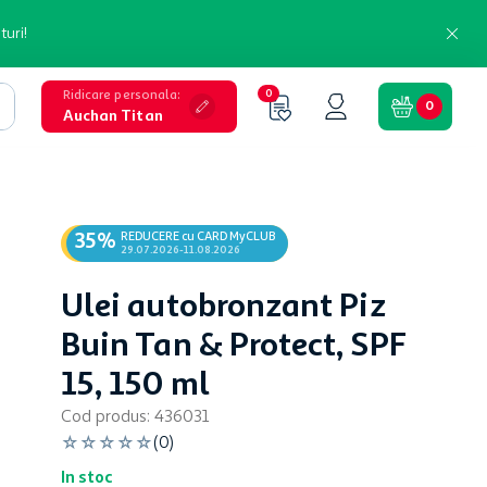
turi!
Ridicare personala
:
0
0
Auchan Titan
REDUCERE cu CARD MyCLUB
35%
29.07.2026-11.08.2026
Ulei autobronzant Piz
Buin Tan & Protect, SPF
15, 150 ml
Cod produs
:
436031
☆
☆
☆
☆
☆
(
0
)
In stoc