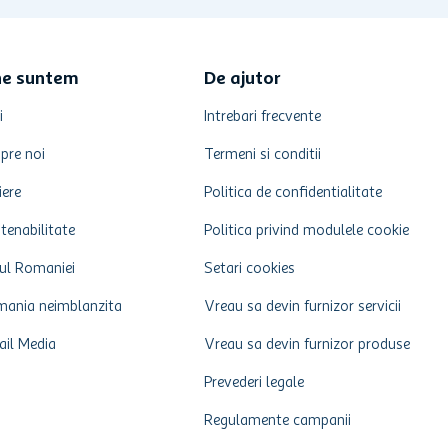
ne suntem
De ajutor
i
Intrebari frecvente
pre noi
Termeni si conditii
iere
Politica de confidentialitate
tenabilitate
Politica privind modulele cookie
ul Romaniei
Setari cookies
ania neimblanzita
Vreau sa devin furnizor servicii
ail Media
Vreau sa devin furnizor produse
Prevederi legale
Regulamente campanii