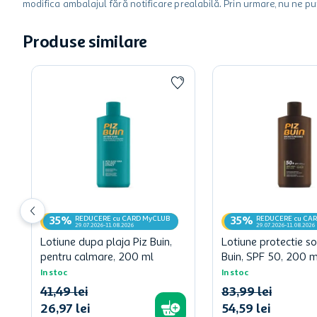
modifica ambalajul fără notificare prealabilă. Prin urmare, nu ne p
Produse similare
REDUCERE cu CARD MyCLUB
REDUCERE cu CA
35%
35%
29.07.2026-11.08.2026
29.07.2026-11.08.2026
Lotiune dupa plaja Piz Buin,
Lotiune protectie so
pentru calmare, 200 ml
Buin, SPF 50, 200 m
In stoc
In stoc
41
,
49
lei
83
,
99
lei
26
,
97
lei
54
,
59
lei