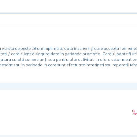
rsta de peste 18 ani impliniti la data inscrierii și care accepta Termene
 unitati / card client o singura data in perioada promotiei. Cardul poate fi
egatura cu alti comercianți sau pentru alte activitati in afara celor ment
spendat sau in perioada in care sunt efectuate intretineri sau reparatii tehn