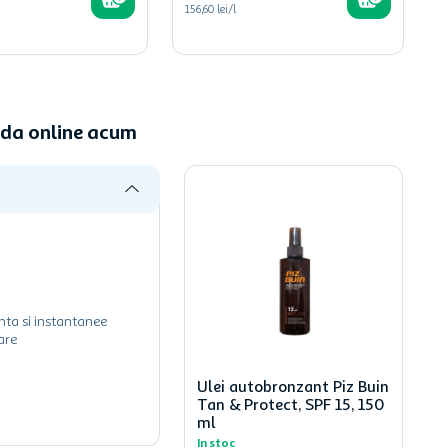
156,60 lei/l
nda online acum
nta si instantanee
are
Ulei autobronzant Piz Buin
Tan & Protect, SPF 15, 150
ml
In stoc