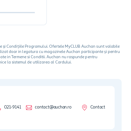
le și Condițiile Programului. Ofertele MyCLUB Auchan sunt valabile
 utilizat doar in legatura cu magazinele Auchan participante și pentru
ionate in Termene si Conditii. Auchan nu raspunde pentru
ice la sistemul de utilizarea al Cardului.
021-9141
contact@auchan.ro
Contact