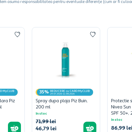
utem asuma responsabilitatea pentru eventuale diferențe (cum ar fi culoare
RD MyCLUB
REDUCERE cu CARD MyCLUB
35%
29.07.2026-11.08.2026
lara Piz
Spray dupa plaja Piz Buin,
Protectie 
l
200 ml
Nivea Sun 
SPF 50+, 
In stoc
In stoc
71
,
99
lei
86
,
99
le
46
,
79
lei