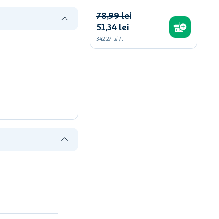
78
,
99
lei
51
,
34
lei
342,27 lei/l