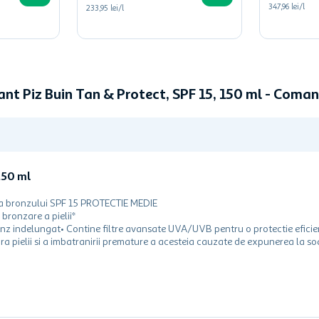
347,96 lei/l
233,95 lei/l
ant Piz Buin Tan & Protect, SPF 15, 150 ml - Coma
150 ml
e a bronzului SPF 15 PROTECTIE MEDIE
bronzare a pielii*
ronz indelungat• Contine filtre avansate UVA/UVB pentru o protectie eficie
a pielii si a imbatranirii premature a acesteia cauzate de expunerea la so