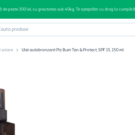
ă de peste 300 lei, cu greutatea sub 40kg. Te așteptăm cu drag la cumpără
produse
i solare
Ulei autobronzant Piz Buin Tan & Protect, SPF 15, 150 ml