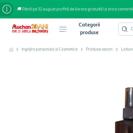
🚚 Până pe 31 august profită de livrare gratuită la orice comand
Cauta 
Căutări populare
Ingrijire personala si Cosmetice
Produse sezon
Lotiun
bere
cafea
inghetata
apa plata
cafea boabe
troler
garden star