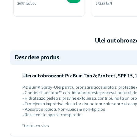
26,97 lei/buc
272,95 lei/l
Ulei autobronz
Descriere produs
Ulei autobronzant Piz Buin Tan & Protect, SPF 15, 
Piz Buin® Spray-Ulei pentru bronzare accelerata si protecti
• Contine Illumitone™, care imbunatateste procesul natural de 
• Hidrateaza pielea si previne exfolierea, contribuind la un b
• Protejeaza impotriva efectelor daunatoare ale soarelui asupr
• Absorbtie rapida. Non-uleios & non-lipicios
• Rezistent la apa si transpiratie
*testat ex vivo