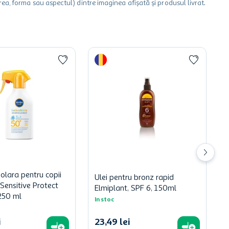
a, forma sau aspectul) dintre imaginea afișată și produsul livrat.
solara pentru copii
Ulei pentru bronz rapid
Sensitive Protect
Elmiplant, SPF 6, 150ml
250 ml
In stoc
i
23
,
49
lei