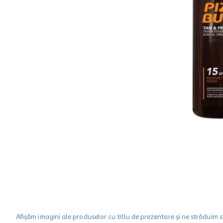
hartie igienica
ciocolata
lapte
Afișăm imagini ale produselor cu titlu de prezentare și ne strădui