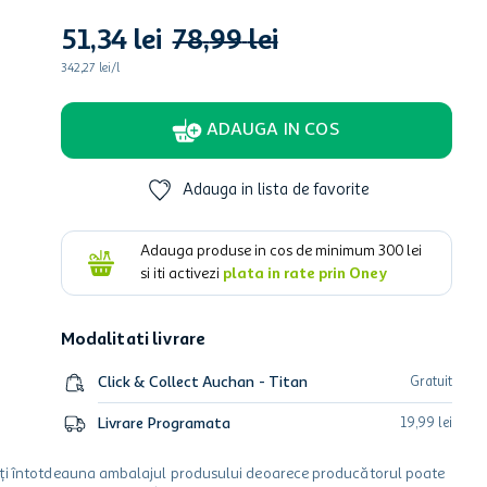
51
,
34
lei
78
,
99
lei
342,27 lei/l
ADAUGA IN COS
Adauga in lista de favorite
Adauga produse in cos de minimum
300
lei
si iti activezi
plata in rate prin Oney
Modalitati livrare
Click & Collect Auchan - Titan
Gratuit
Livrare Programata
19
,
99
lei
icați întotdeauna ambalajul produsului deoarece producătorul poate