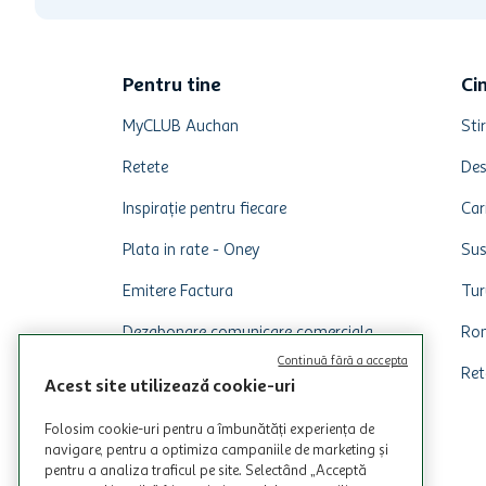
Pentru tine
Ci
MyCLUB Auchan
Stir
Retete
Des
Inspirație pentru fiecare
Car
Plata in rate - Oney
Sus
Emitere Factura
Tur
Dezabonare comunicare comerciala
Rom
Continuă fără a accepta
Ret
Acest site utilizează cookie-uri
Folosim cookie-uri pentru a îmbunătăți experiența de
navigare, pentru a optimiza campaniile de marketing și
pentru a analiza traficul pe site. Selectând „Acceptă