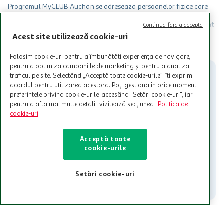
Programul MyCLUB Auchan se adreseaza persoanelor fizice care
au varsta de peste 18 ani impliniti la data inscrierii și care accepta
Termenele și Condițiile Programului. Ofertele MyCLUB Auchan sunt
Continuă fără a accepta
valabile in limita stocurilor disponibile. Beneficiile se acorda in
Acest site utilizează cookie-uri
limita a 12 unitati / card client o singura data in perioada promotiei.
CITESTE MAI MULT
Cardul poate fi utilizat doar in legatura cu magazinele Auchan
Folosim cookie-uri pentru a îmbunătăți experiența de navigare,
participante și pentru acțiuni promotionale indicate de Auchan si
pentru a optimiza campaniile de marketing și pentru a analiza
nu poate fi utilizat in legatura cu alti comercianți sau pentru alte
traficul pe site. Selectând „Acceptă toate cookie-urile”, îți exprimi
activitati in afara celor mentionate in Termene si Conditii. Auchan
acordul pentru utilizarea acestora. Poți gestiona în orice moment
nu raspunde pentru imposibilitatea utilizarii Cardului in perioada in
preferințele privind cookie-urile, accesând "Setări cookie-uri", iar
care aceste este suspendat sau in perioada in care sunt efectuate
pentru a afla mai multe detalii, vizitează secțiunea
Politica de
intretineri sau reparatii tehnice la sistemul de utilizarea al Cardului.
cookie-uri
Contacteaza-ne!
Iti stam mereu la dispozitie.
Acceptă toate
cookie-urile
021-9141
contact@auchan.ro
Setări cookie-uri
Contact
Pentru tine