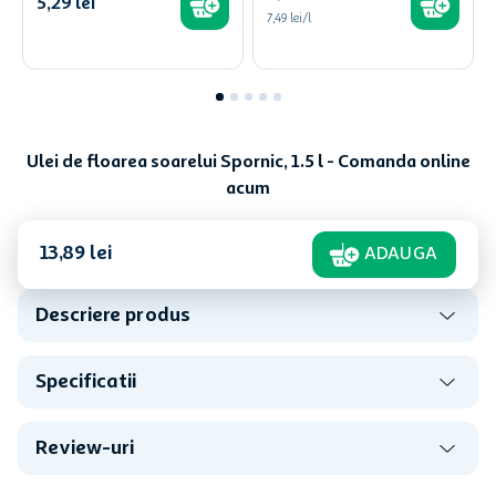
5
,
29
lei
7,49 lei/l
Ulei de floarea soarelui Spornic, 1.5 l - Comanda online
acum
13
,
89
lei
ADAUGA
Descriere produs
Specificatii
Review-uri