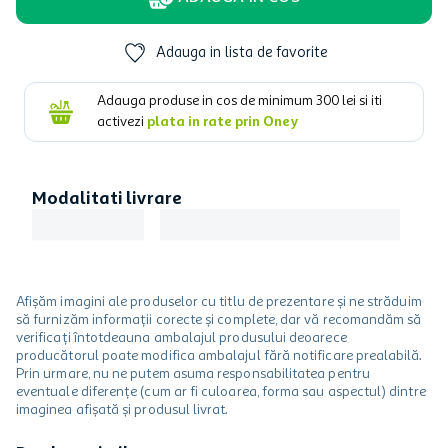
Adauga in lista de favorite
Adauga produse in cos de minimum
300
lei si iti
activezi
plata in rate prin Oney
Modalitati livrare
Afișăm imagini ale produselor cu titlu de prezentare și ne străduim
să furnizăm informații corecte și complete, dar vă recomandăm să
verificați întotdeauna ambalajul produsului deoarece
producătorul poate modifica ambalajul fără notificare prealabilă.
Prin urmare, nu ne putem asuma responsabilitatea pentru
eventuale diferențe (cum ar fi culoarea, forma sau aspectul) dintre
imaginea afișată și produsul livrat.