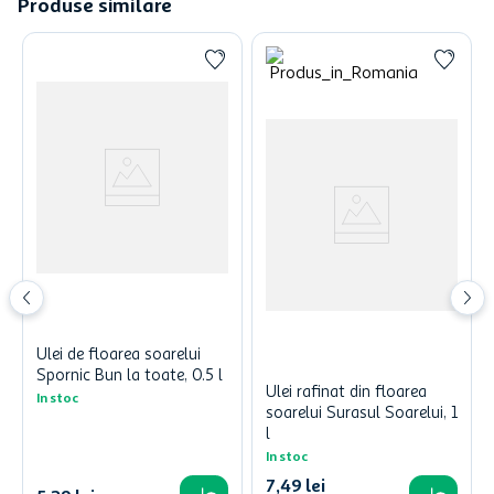
Produse similare
Ulei de floarea soarelui
Spornic Bun la toate, 0.5 l
Ulei rafinat din floarea
In stoc
soarelui Surasul Soarelui, 1
l
In stoc
7
,
49
lei