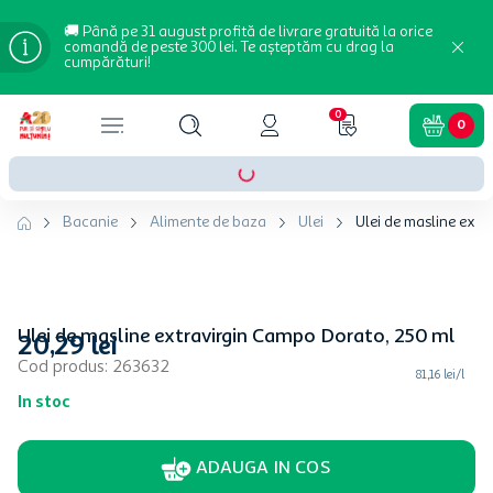
🚚 Până pe 31 august profită de livrare gratuită la orice
comandă de peste 300 lei. Te așteptăm cu drag la
cumpărături!
0
0
Bacanie
Alimente de baza
Ulei
Ulei de masline ext
Ulei de masline extravirgin Campo Dorato, 250 ml
20
,
29
lei
Cod produs
:
263632
81,16 lei/l
In stoc
ADAUGA IN COS