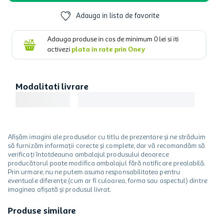
Adauga in lista de favorite
Adauga produse in cos de minimum
0
lei si iti
activezi
plata in rate prin Oney
Modalitati livrare
Afișăm imagini ale produselor cu titlu de prezentare și ne străduim
să furnizăm informații corecte și complete, dar vă recomandăm să
verificați întotdeauna ambalajul produsului deoarece
producătorul poate modifica ambalajul fără notificare prealabilă.
Prin urmare, nu ne putem asuma responsabilitatea pentru
eventuale diferențe (cum ar fi culoarea, forma sau aspectul) dintre
imaginea afișată și produsul livrat.
Produse similare