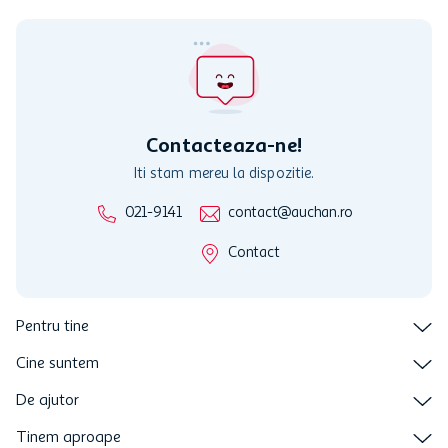
Cardul poate fi utilizat doar in legatura cu magazinele Auchan
participante și pentru acțiuni promotionale indicate de Auchan si
nu poate fi utilizat in legatura cu alti comercianți sau pentru alte
activitati in afara celor mentionate in Termene si Conditii. Auchan
nu raspunde pentru imposibilitatea utilizarii Cardului in perioada in
care aceste este suspendat sau in perioada in care sunt efectuate
intretineri sau reparatii tehnice la sistemul de utilizarea al Cardului.
Contacteaza-ne!
Iti stam mereu la dispozitie.
021-9141
contact@auchan.ro
Contact
Pentru tine
Cine suntem
De ajutor
Tinem aproape