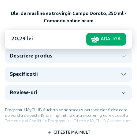
Ulei de masline extravirgin Campo Dorato, 250 ml -
Comanda online acum
20
,
29
lei
ADAUGA
Descriere produs
Specificatii
Review-uri
Programul MyCLUB Auchan se adreseaza persoanelor fizice care
au varsta de peste 18 ani impliniti la data inscrierii și care accepta
Termenele și Condițiile Programului. Ofertele MyCLUB Auchan sunt
valabile in limita stocurilor disponibile. Beneficiile se acorda in
limita a 12 unitati / card client o singura data in perioada promotiei.
CITESTE MAI MULT