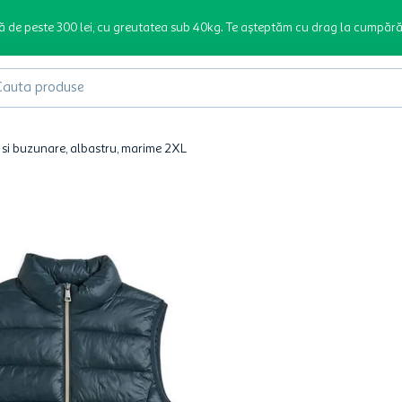
ă de peste 300 lei, cu greutatea sub 40kg. Te așteptăm cu drag la cumpără
produse
si buzunare, albastru, marime 2XL