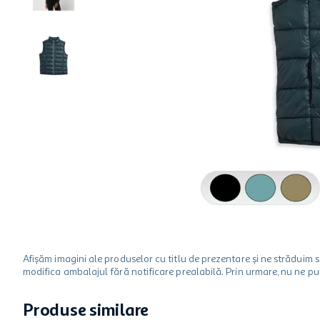
hartie igienica
ciocolata
lapte
Afișăm imagini ale produselor cu titlu de prezentare și ne strădui
modifica ambalajul fără notificare prealabilă. Prin urmare, nu ne p
Produse similare