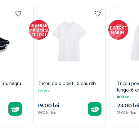
DIVERSE
DIVERSE
MĂRIMI ȘI
MĂRIMI
CULORI
 36, negru
Tricou polo baieti, 6 ani, alb
Tricou pol
lunga, 6 an
In stoc
In stoc
19
,
00
lei
23
,
00
le
19,00 lei/buc
23,00 lei/buc