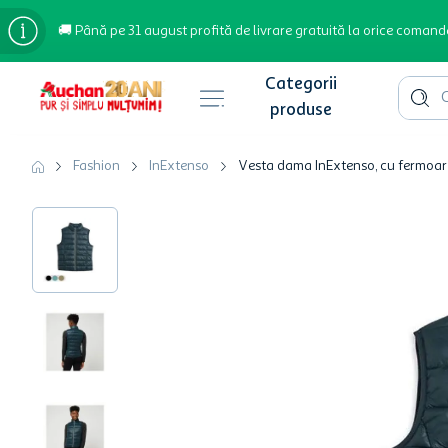
🚚 Până pe 31 august profită de livrare gratuită la orice comand
Cauta 
Căutări populare
Fashion
InExtenso
Vesta dama InExtenso, cu fermoar 
bere
cafea
inghetata
apa plata
cafea boabe
troler
garden star