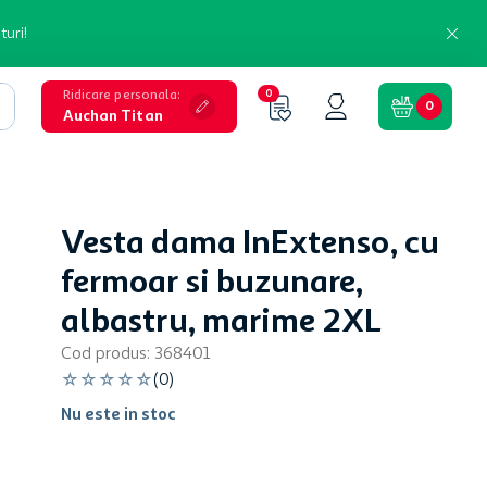
turi!
Ridicare personala
:
0
0
Auchan Titan
Vesta dama InExtenso, cu
fermoar si buzunare,
albastru, marime 2XL
Cod produs
:
368401
☆
☆
☆
☆
☆
(
0
)
Nu este in stoc