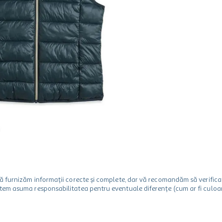
m să furnizăm informații corecte și complete, dar vă recomandăm să verif
utem asuma responsabilitatea pentru eventuale diferențe (cum ar fi culoare