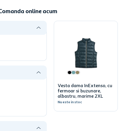
- Comanda online acum
Vesta dama InExtenso, cu
fermoar si buzunare,
albastru, marime 2XL
Nu este in stoc