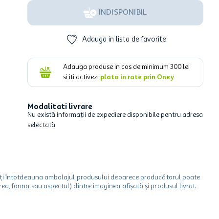
INDISPONIBIL
Adauga in lista de favorite
Adauga produse in cos de minimum
300
lei
si iti activezi
plata in rate prin Oney
Modalitati livrare
Nu există informații de expediere disponibile pentru adresa
selectată
icați întotdeauna ambalajul produsului deoarece producătorul poate
a, forma sau aspectul) dintre imaginea afișată și produsul livrat.