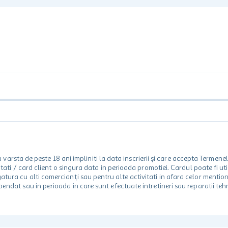
rsta de peste 18 ani impliniti la data inscrierii și care accepta Termene
 unitati / card client o singura data in perioada promotiei. Cardul poate fi
egatura cu alti comercianți sau pentru alte activitati in afara celor ment
spendat sau in perioada in care sunt efectuate intretineri sau reparatii tehn