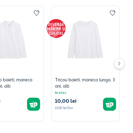
DIVERSE
MĂRIMI ȘI
CULORI
o baieti, maneca
Tricou baieti, maneca lunga, 3
i, alb
ani, alb
In stoc
i
10
,
00
lei
10,00 lei/buc