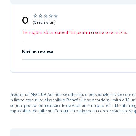
☆
☆
☆
☆
☆
0
(0 review-uri)
Te rugăm să te autentifici pentru a scrie o recenzie.
Nici un review
Programul MyCLUB Auchan se adreseaza persoanelor fizice care au va
in limita stocurilor disponibile. Beneficiile se acorda in limita a 12
acțiuni promotionale indicate de Auchan si nu poate fi utilizat in l
imposibilitatea utilizarii Cardului in perioada in care aceste este su