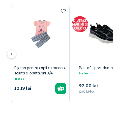
DIVERSE
MĂRIMI ȘI
CULORI
Pijama pentru copii cu maneca
Pantofi sport dama,
scurta si pantaloni 3/4
In stoc
In stoc
92
,
00
lei
10
,
19
lei
92,00 lei/buc