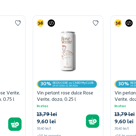
REDUCERE cu CARD MyCLUB
RED
30%
30%
29.07.2026-11.08.2026
29.0
se Verite,
Vin perlant rose dulce Rose
Vin perlan
 0.75 l
Verite, doza, 0.25 l
Verite, doz
In stoc
In stoc
13
,
79
lei
13
,
79
lei
9
,
60
lei
9
,
60
lei
38,40 lei/l
38,40 lei/l