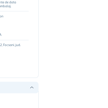
nte de data
ambalaj.
non
A
12, Focsani, jud.
a