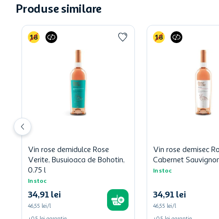
Produse similare
Vin rose demidulce Rose
Vin rose demisec Ro
Verite, Busuioaca de Bohotin,
Cabernet Sauvignon,
0.75 l
In stoc
In stoc
34
,
91
lei
34
,
91
lei
46,55 lei/l
46,55 lei/l