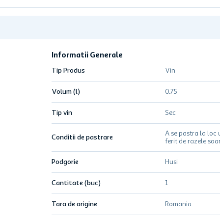
Informatii Generale
Tip Produs
Vin
Volum (l)
0.75
Tip vin
Sec
A se pastra la loc 
Conditii de pastrare
ferit de razele soar
Podgorie
Husi
Cantitate (buc)
1
Tara de origine
Romania