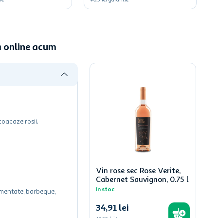
ie
+
0.5
lei
garantie
a online acum
coacaze rosii.
Vin rose sec Rose Verite,
Cabernet Sauvignon, 0.75 l
In stoc
dimentate, barbeque,
34
,
91
lei