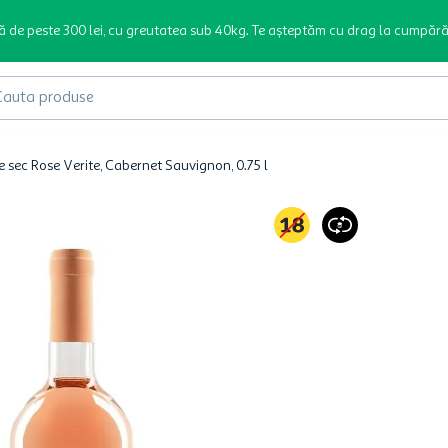
ă de peste 300 lei, cu greutatea sub 40kg. Te așteptăm cu drag la cumpără
produse
e sec Rose Verite, Cabernet Sauvignon, 0.75 l