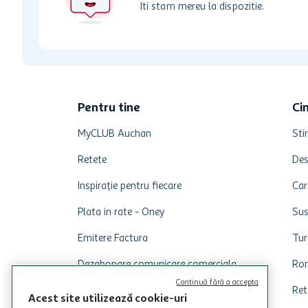
Iti stam mereu la dispozitie.
Pentru tine
Ci
MyCLUB Auchan
Stir
Retete
Des
Inspirație pentru fiecare
Car
Plata in rate - Oney
Sus
Emitere Factura
Tur
Dezabonare comunicare comerciala
Rom
Continuă fără a accepta
Ret
Acest site utilizează cookie-uri