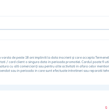
rsta de peste 18 ani impliniti la data inscrierii și care accepta Termene
 unitati / card client o singura data in perioada promotiei. Cardul poate fi
egatura cu alti comercianți sau pentru alte activitati in afara celor ment
spendat sau in perioada in care sunt efectuate intretineri sau reparatii tehn