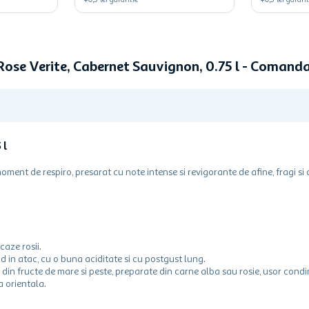
+
0,5
lei
garantie
+
0,5
lei
garant
 Rose Verite, Cabernet Sauvignon, 0.75 l - Comand
 l
moment de respiro, presarat cu note intense si revigorante de afine, fragi si 
caze rosii.
nd in atac, cu o buna aciditate si cu postgust lung.
e din fructe de mare si peste, preparate din carne alba sau rosie, usor con
 orientala.