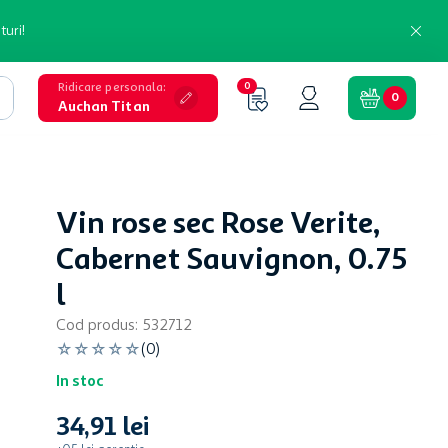
turi!
Ridicare personala
:
0
0
Auchan Titan
Vin rose sec Rose Verite,
Cabernet Sauvignon, 0.75
l
Cod produs
:
532712
☆
☆
☆
☆
☆
(
0
)
In stoc
34
,
91
lei