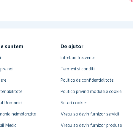
ne suntem
De ajutor
i
Intrebari frecvente
pre noi
Termeni si conditii
iere
Politica de confidentialitate
tenabilitate
Politica privind modulele cookie
ul Romaniei
Setari cookies
ania neimblanzita
Vreau sa devin furnizor servicii
ail Media
Vreau sa devin furnizor produse