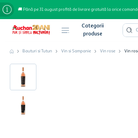
🚚 Până pe 31 august profită de livrare gratuită la orice comand
Cauta 
Căutări populare
Bauturi si Tutun
Vin si Sampanie
Vin rose
Vin ros
bere
cafea
inghetata
apa plata
cafea boabe
troler
garden star