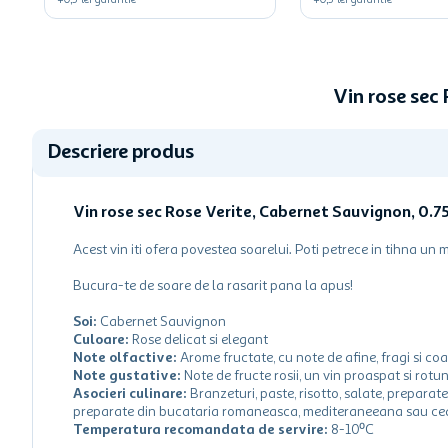
+
0,5
lei
garantie
+
0,5
lei
garantie
Vin rose sec
Descriere produs
Vin rose sec Rose Verite, Cabernet Sauvignon, 0.75
Acest vin iti ofera povestea soarelui. Poti petrece in tihna un 
Bucura-te de soare de la rasarit pana la apus!
Soi:
Cabernet Sauvignon
Culoare:
Rose delicat si elegant
Note olfactive:
Arome fructate, cu note de afine, fragi si coa
Note gustative:
Note de fructe rosii, un vin proaspat si rotu
Asocieri culinare:
Branzeturi, paste, risotto, salate, preparat
preparate din bucataria romaneasca, mediteraneeana sau cea
Temperatura recomandata de servire:
8-10⁰C