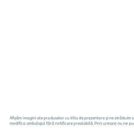
hartie igienica
one two fun
ciocolata
Afișăm imagini ale produselor cu titlu de prezentare și ne strădui
modifica ambalajul fără notificare prealabilă. Prin urmare, nu ne p