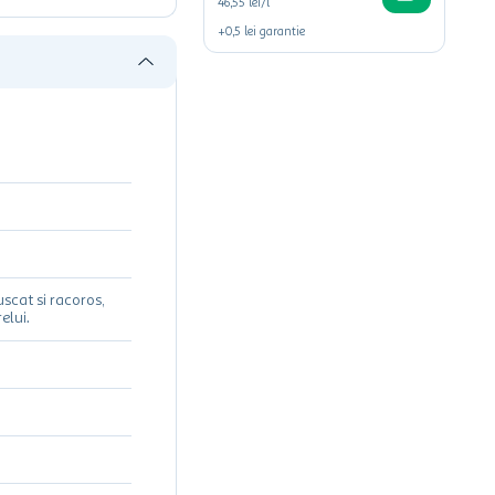
46,55 lei/l
+
0,5
lei
garantie
uscat si racoros,
elui.