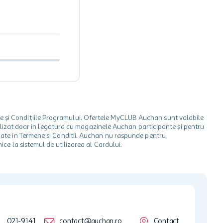
le și Condițiile Programului. Ofertele MyCLUB Auchan sunt valabile
 utilizat doar in legatura cu magazinele Auchan participante și pentru
ionate in Termene si Conditii. Auchan nu raspunde pentru
ice la sistemul de utilizarea al Cardului.
021-9141
contact@auchan.ro
Contact