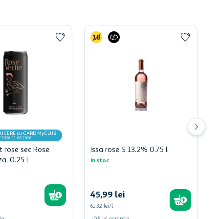
UCERE cu CARD MyCLUB
7.2026-11.08.2026
t rose sec Rose
Issa rose S 13.2% 0.75 l
a, 0.25 l
In stoc
45
,
99
lei
61,32 lei/l