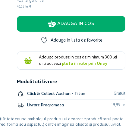
+
0,5
lei
garantie
46,55 lei/l
ADAUGA IN COS
Adauga in lista de favorite
Adauga produse in cos de minimum
300
lei
si iti activezi
plata in rate prin Oney
Modalitati livrare
Click & Collect Auchan - Titan
Gratuit
Livrare Programata
19
,
99
lei
icați întotdeauna ambalajul produsului deoarece producătorul poate
a, forma sau aspectul) dintre imaginea afișată și produsul livrat.