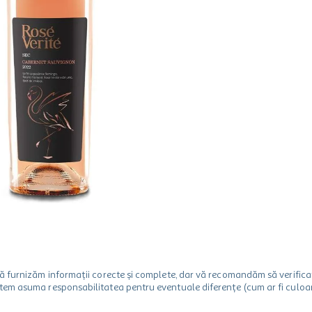
m să furnizăm informații corecte și complete, dar vă recomandăm să verif
utem asuma responsabilitatea pentru eventuale diferențe (cum ar fi culoare