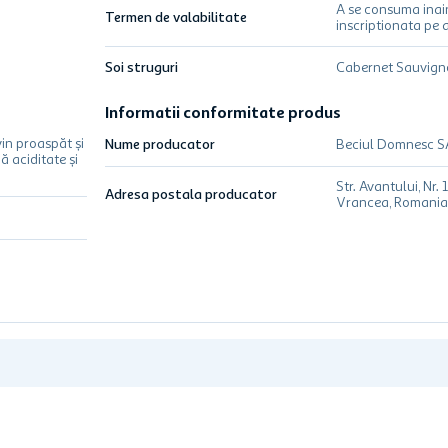
A se consuma inai
Termen de valabilitate
inscriptionata pe 
Soi struguri
Cabernet Sauvig
Informatii conformitate produs
vin proaspăt şi
Nume producator
Beciul Domnesc S
ă aciditate şi
Str. Avantului, Nr. 
Adresa postala producator
Vrancea, Romani