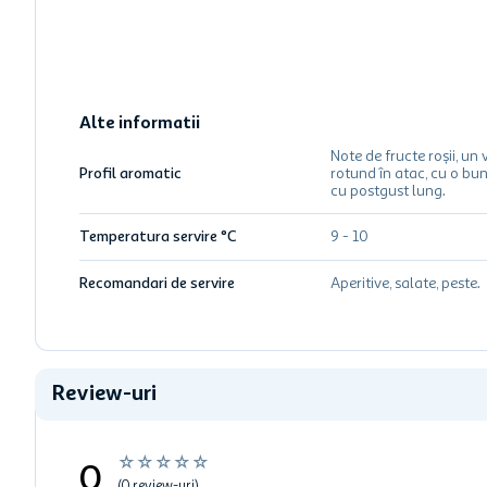
Alte informatii
Note de fructe roșii, un 
Profil aromatic
rotund în atac, cu o bun
cu postgust lung.
Temperatura servire °C
9 - 10
Recomandari de servire
Aperitive, salate, peste.
Review-uri
☆
☆
☆
☆
☆
0
(0 review-uri)