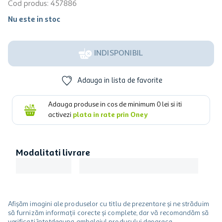
Cod produs
:
457886
Nu este in stoc
INDISPONIBIL
Adauga in lista de favorite
Adauga produse in cos de minimum
0
lei si iti
activezi
plata in rate prin Oney
Modalitati livrare
Afișăm imagini ale produselor cu titlu de prezentare și ne străduim
să furnizăm informații corecte și complete, dar vă recomandăm să
verificați întotdeauna ambalajul produsului deoarece