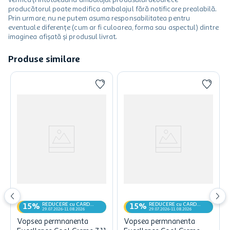
producătorul poate modifica ambalajul fără notificare prealabilă.
Prin urmare, nu ne putem asuma responsabilitatea pentru
eventuale diferențe (cum ar fi culoarea, forma sau aspectul) dintre
imaginea afișată și produsul livrat.
Produse similare
REDUCERE cu CARD
REDUCERE cu CARD
15%
15%
MyCLUB
MyCLUB
29.07.2026-11.08.2026
29.07.2026-11.08.2026
Vopsea permnanenta
Vopsea permnanenta