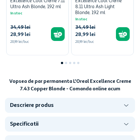
Excellence Cool Creme 7.11
Excellence Cool Creme
Ultra Ash Blonde, 192 ml
8.11 Ultra Ash Light
Blonde, 192 ml
In stoc
In stoc
34
,
49
lei
34
,
49
lei
28
,
99
lei
28
,
99
lei
28,99 lei/buc
28,99 lei/buc
Vopsea de par permanenta L'Oreal Excellence Creme
7.43 Copper Blonde - Comanda online acum
Descriere produs
Specificatii