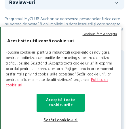
Review-uri
Programul MyCLUB Auchan se adreseaza persoanelor fizice care
au varsta de peste 18 ani impliniti la data inscrierii și care accepta
Termenele și Condițiile Programului. Ofertele MyCLUB Auchan sunt
valabile in limita stocurilor disponibile. Beneficiile se acorda in
Continuă fără a accepta
limita a 12 unitati / card client o singura data in perioada promotiei.
CITESTE MAI MULT
Acest site utilizează cookie-uri
Cardul poate fi utilizat doar in legatura cu magazinele Auchan
participante și pentru acțiuni promotionale indicate de Auchan si
Folosim cookie-uri pentru a îmbunătăți experiența de navigare,
nu poate fi utilizat in legatura cu alti comercianți sau pentru alte
pentru a optimiza campaniile de marketing și pentru a analiza
activitati in afara celor mentionate in Termene si Conditii. Auchan
traficul pe site. Selectând „Acceptă toate cookie-urile”, îți exprimi
nu raspunde pentru imposibilitatea utilizarii Cardului in perioada in
acordul pentru utilizarea acestora. Poți gestiona în orice moment
care aceste este suspendat sau in perioada in care sunt efectuate
preferințele privind cookie-urile, accesând "Setări cookie-uri", iar
intretineri sau reparatii tehnice la sistemul de utilizarea al Cardului.
pentru a afla mai multe detalii, vizitează secțiunea
Politica de
cookie-uri
Contacteaza-ne!
Iti stam mereu la dispozitie.
Acceptă toate
cookie-urile
021-9141
contact@auchan.ro
Contact
Setări cookie-uri