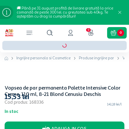
🚚 Până pe 31 august profită de livrare gratuită la orice
comandă de peste 300 lei, cu greutatea sub 40kg. Te
așteptăm cu drag la cumpărături!
0
0
Ingrijire personala si Cosmetice
Produse ingrijire par
Vop
Vopsea de par permanenta Palette Intensive Color
Creme, 110 ml, 8-21 Blond Cenusiu Deschis
15
,
53
lei
Cod produs
:
168336
141,18 lei/l
In stoc