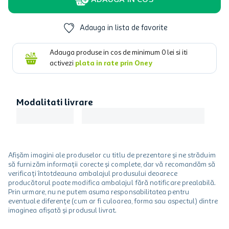
ADAUGA IN COS
Adauga in lista de favorite
Adauga produse in cos de minimum
0
lei si iti
activezi
plata in rate prin Oney
Modalitati livrare
Afișăm imagini ale produselor cu titlu de prezentare și ne străduim
să furnizăm informații corecte și complete, dar vă recomandăm să
verificați întotdeauna ambalajul produsului deoarece
producătorul poate modifica ambalajul fără notificare prealabilă.
Prin urmare, nu ne putem asuma responsabilitatea pentru
eventuale diferențe (cum ar fi culoarea, forma sau aspectul) dintre
imaginea afișată și produsul livrat.