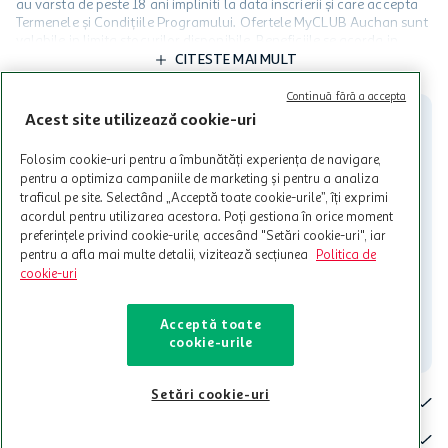
au varsta de peste 18 ani impliniti la data inscrierii și care accepta
Termenele și Condițiile Programului. Ofertele MyCLUB Auchan sunt
valabile in limita stocurilor disponibile. Beneficiile se acorda in
limita a 12 unitati / card client o singura data in perioada promotiei.
CITESTE MAI MULT
Cardul poate fi utilizat doar in legatura cu magazinele Auchan
participante și pentru acțiuni promotionale indicate de Auchan si
Continuă fără a accepta
nu poate fi utilizat in legatura cu alti comercianți sau pentru alte
Acest site utilizează cookie-uri
activitati in afara celor mentionate in Termene si Conditii. Auchan
nu raspunde pentru imposibilitatea utilizarii Cardului in perioada in
Folosim cookie-uri pentru a îmbunătăți experiența de navigare,
care aceste este suspendat sau in perioada in care sunt efectuate
pentru a optimiza campaniile de marketing și pentru a analiza
intretineri sau reparatii tehnice la sistemul de utilizarea al Cardului.
traficul pe site. Selectând „Acceptă toate cookie-urile”, îți exprimi
acordul pentru utilizarea acestora. Poți gestiona în orice moment
Contacteaza-ne!
preferințele privind cookie-urile, accesând "Setări cookie-uri", iar
Iti stam mereu la dispozitie.
pentru a afla mai multe detalii, vizitează secțiunea
Politica de
cookie-uri
021-9141
contact@auchan.ro
Acceptă toate
Contact
cookie-urile
Setări cookie-uri
Pentru tine
Cine suntem