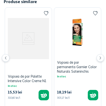
Produse similare
Vopsea de par
permanenta Garnier Color
Naturals Sateninchis
Vopsea de par Palette
In stoc
Intensive Color Creme N1
In stoc
15
,
53
lei
18
,
19
lei
310,60 lei/l
303,17 lei/l