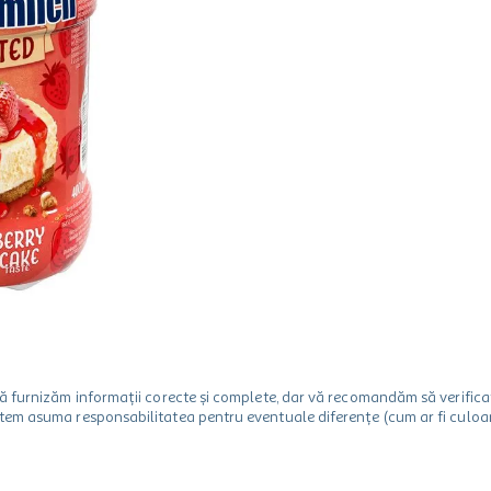
m să furnizăm informații corecte și complete, dar vă recomandăm să verif
utem asuma responsabilitatea pentru eventuale diferențe (cum ar fi culoare