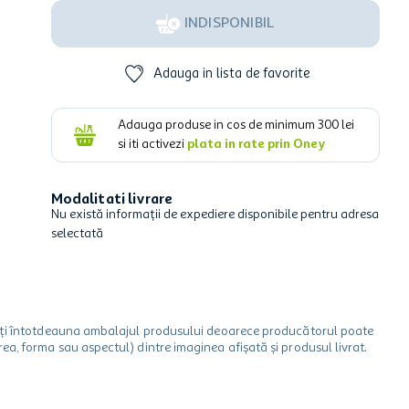
INDISPONIBIL
Adauga in lista de favorite
Adauga produse in cos de minimum
300
lei
si iti activezi
plata in rate prin Oney
Modalitati livrare
Nu există informații de expediere disponibile pentru adresa
selectată
icați întotdeauna ambalajul produsului deoarece producătorul poate
a, forma sau aspectul) dintre imaginea afișată și produsul livrat.