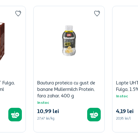
 Fulga,
Bautura proteica cu gust de
Lapte UHT 
ml
banane Mullermilch Protein,
Fulga, 1.
fara zahar, 400 g
In stoc
In stoc
10
,
99
lei
4
,
19
lei
27,47 lei/kg
20,95 lei/l