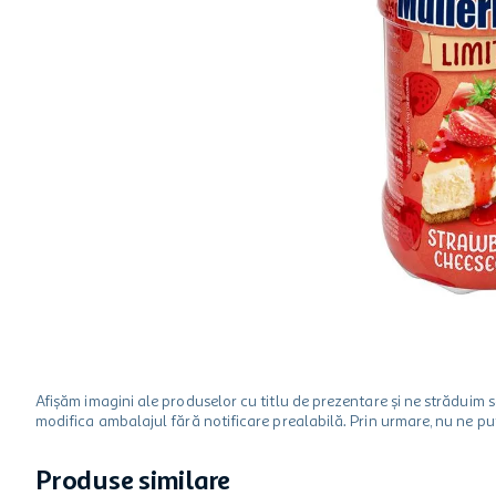
ciocolata
garden star
lapte
Afișăm imagini ale produselor cu titlu de prezentare și ne strădui
modifica ambalajul fără notificare prealabilă. Prin urmare, nu ne p
Produse similare