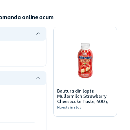
 Comanda online acum
Bautura din lapte
Mullermilch Strawberry
Cheesecake Taste, 400 g
Nu este in stoc