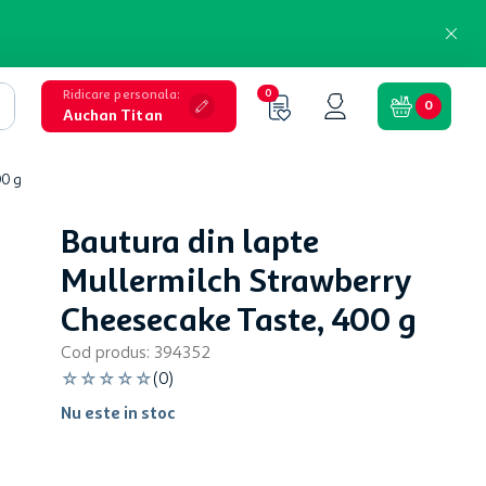
Ridicare personala
:
0
0
Auchan Titan
00 g
Bautura din lapte
Mullermilch Strawberry
Cheesecake Taste, 400 g
Cod produs
:
394352
☆
☆
☆
☆
☆
(
0
)
Nu este in stoc