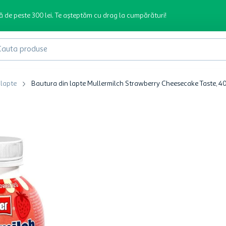
ă de peste 300 lei. Te așteptăm cu drag la cumpărături!
produse
 lapte
Bautura din lapte Mullermilch Strawberry Cheesecake Taste, 4