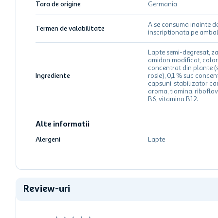
Tara de origine
Germania
A se consuma inainte d
Termen de valabilitate
inscriptionata pe ambal
Lapte semi-degresat, za
amidon modificat, colo
concentrat din plante (
Ingrediente
rosie), 0,1 % suc concen
capsuni, stabilizator c
aroma, tiamina, riboflav
B6, vitamina B12.
Alte informatii
Alergeni
Lapte
Review-uri