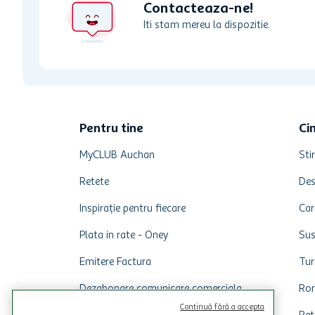
Contacteaza-ne!
Iti stam mereu la dispozitie.
Pentru tine
Ci
MyCLUB Auchan
Stir
Retete
Des
Inspirație pentru fiecare
Car
Plata in rate - Oney
Sus
Emitere Factura
Tur
Dezabonare comunicare comerciala
Rom
Continuă fără a accepta