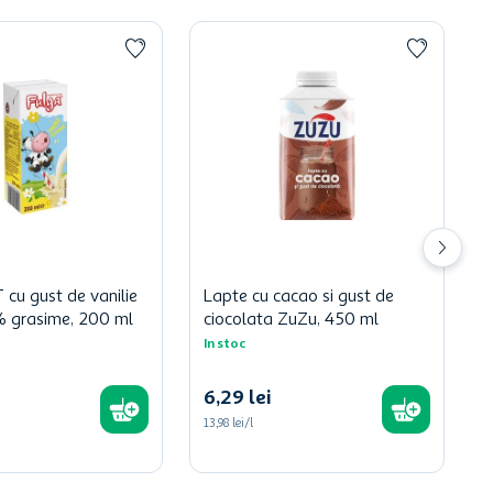
cu gust de vanilie
Lapte cu cacao si gust de
5% grasime, 200 ml
ciocolata ZuZu, 450 ml
In stoc
6
,
29
lei
13,98 lei/l