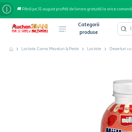
🚚 Până pe 31 august profită de livrare gratuită la orice comand
Cauta 
Căutări populare
Lactate, Carne, Mezeluri & Peste
Lactate
Deserturi cu
bere
cafea
inghetata
apa plata
cafea boabe
troler
hartie igienica