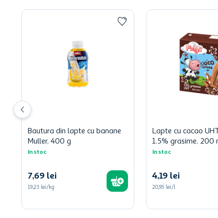
Bautura din lapte cu banane
Lapte cu cacao UHT
Muller, 400 g
1.5% grasime, 200 
In stoc
In stoc
7
,
69
lei
4
,
19
lei
19,23 lei/kg
20,95 lei/l