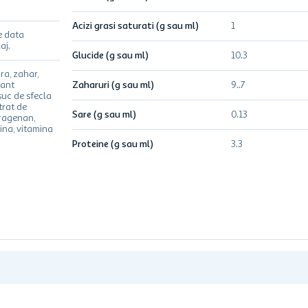
Acizi grasi saturati (g sau ml)
1
e data
aj.
Glucide (g sau ml)
10.3
ra, zahar,
rant
Zaharuri (g sau ml)
9..7
suc de sfecla
trat de
Sare (g sau ml)
0.13
aragenan,
ina, vitamina
Proteine (g sau ml)
3.3