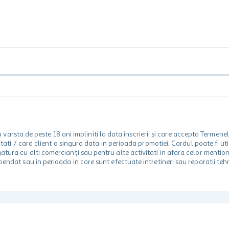
rsta de peste 18 ani impliniti la data inscrierii și care accepta Termene
 unitati / card client o singura data in perioada promotiei. Cardul poate fi
egatura cu alti comercianți sau pentru alte activitati in afara celor ment
spendat sau in perioada in care sunt efectuate intretineri sau reparatii tehn