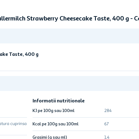
ullermilch Strawberry Cheesecake Taste, 400 g -
ake Taste, 400 g
Informatii nutritionale
KJ pe 100g sau 100ml
284
atura cuprinsa
Kcal pe 100g sau 100ml
67
Grasimi (g sau ml)
1.4