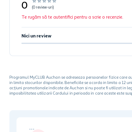
☆
☆
☆
☆
☆
0
(0 review-uri)
Te rugăm să te autentifici pentru a scrie o recenzie.
Nici un review
Programul MyCLUB Auchan se adreseaza persoanelor fizice care au va
in limita stocurilor disponibile. Beneficiile se acorda in limita a 12
acțiuni promotionale indicate de Auchan si nu poate fi utilizat in l
imposibilitatea utilizarii Cardului in perioada in care aceste este su