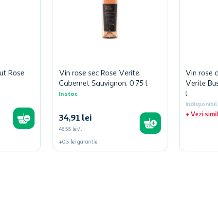
ut Rose
Vin rose sec Rose Verite,
Vin rose 
Cabernet Sauvignon, 0.75 l
Verite Bu
l
In stoc
Indisponibil
Vezi simi
34
,
91
lei
46,55 lei/l
+
0,5
lei
garantie