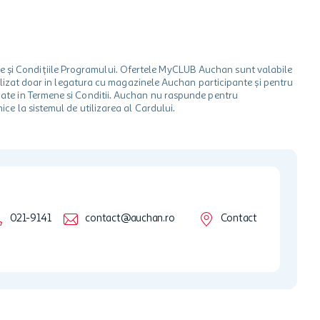
le și Condițiile Programului. Ofertele MyCLUB Auchan sunt valabile
 utilizat doar in legatura cu magazinele Auchan participante și pentru
ionate in Termene si Conditii. Auchan nu raspunde pentru
ice la sistemul de utilizarea al Cardului.
021-9141
contact@auchan.ro
Contact