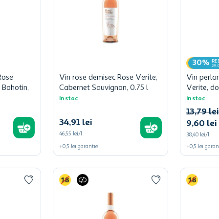
RE
30%
29.
Rose
Vin rose demisec Rose Verite,
Vin perla
 Bohotin,
Cabernet Sauvignon, 0.75 l
Verite, do
In stoc
In stoc
13
,
79
lei
34
,
91
lei
9
,
60
lei
46,55 lei/l
38,40 lei/l
+
0,5
lei
garantie
+
0,5
lei
garan