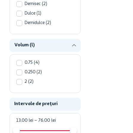
Demisec
(
2
)
Dulce
(
1
)
Demidulce
(
2
)
Volum (l)
0.75
(
4
)
0.250
(
2
)
2
(
2
)
Intervale de prețuri
13,00 lei
–
76,00 lei