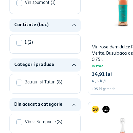
hartie igienica
Vin spumant
(
1
)
one two fun
ciocolata
Cantitate (buc)
1
(
2
)
Vin rose demidulce 
Verite, Busuioaca de
0.75 l
Categorii produse
In stoc
34
,
91
lei
46,55 lei/l
Bauturi si Tutun
(
8
)
+
0,5
lei
garantie
Din aceasta categorie
Vin si Sampanie
(
8
)