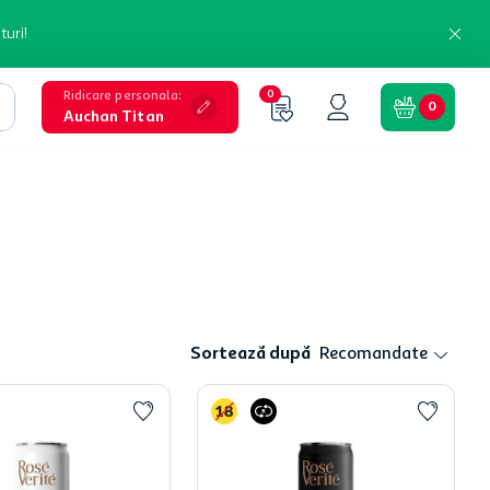
turi!
Ridicare personala
:
0
0
Auchan Titan
Sortează după
Recomandate