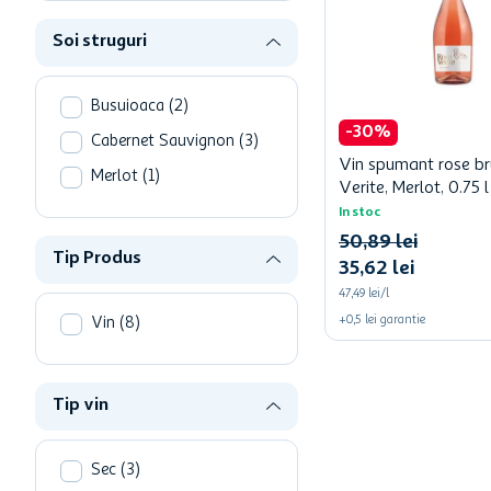
Soi struguri
Busuioaca
(
2
)
-
30
%
Cabernet Sauvignon
(
3
)
Vin spumant rose br
Merlot
(
1
)
Verite, Merlot, 0.75 l
In stoc
50
,
89
lei
Tip Produs
35
,
62
lei
47,49 lei/l
+
0,5
lei
garantie
Vin
(
8
)
Tip vin
Sec
(
3
)