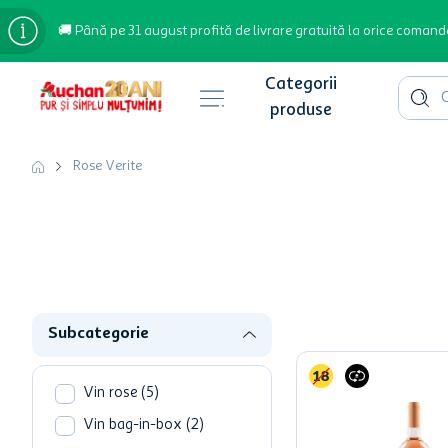
🚚 Până pe 31 august profită de livrare gratuită la orice comand
Cauta 
Căutări populare
Rose Verite
bere
cafea
inghetata
apa plata
Subcategorie
cafea boabe
troler
Vin rose
(
5
)
garden star
Vin bag-in-box
(
2
)