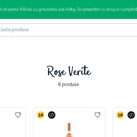
ă de peste 300 lei, cu greutatea sub 40kg. Te așteptăm cu drag la cumpără
produse
Rose Verite
8
produse