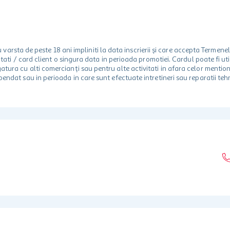
rsta de peste 18 ani impliniti la data inscrierii și care accepta Termene
 unitati / card client o singura data in perioada promotiei. Cardul poate fi
egatura cu alti comercianți sau pentru alte activitati in afara celor ment
spendat sau in perioada in care sunt efectuate intretineri sau reparatii tehn