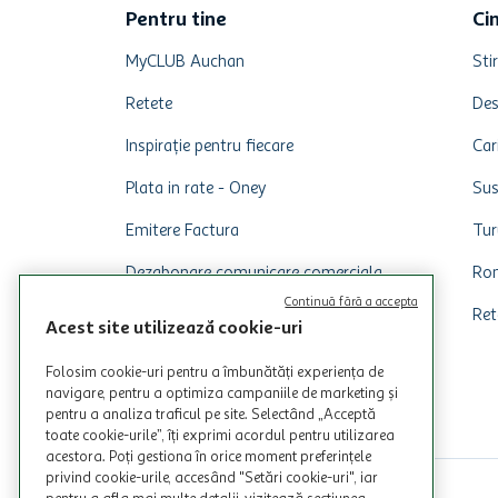
Pentru tine
Ci
MyCLUB Auchan
Stir
Retete
Des
Inspirație pentru fiecare
Car
Plata in rate - Oney
Sus
Emitere Factura
Tur
Dezabonare comunicare comerciala
Rom
Continuă fără a accepta
Ret
Acest site utilizează cookie-uri
Folosim cookie-uri pentru a îmbunătăți experiența de
navigare, pentru a optimiza campaniile de marketing și
pentru a analiza traficul pe site. Selectând „Acceptă
toate cookie-urile”, îți exprimi acordul pentru utilizarea
acestora. Poți gestiona în orice moment preferințele
privind cookie-urile, accesând "Setări cookie-uri", iar