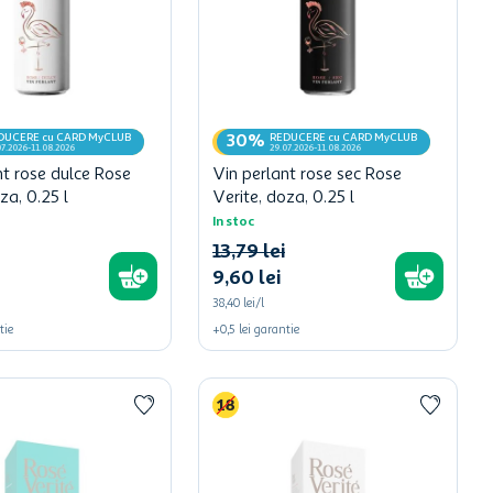
DUCERE cu CARD MyCLUB
REDUCERE cu CARD MyCLUB
30%
07.2026-11.08.2026
29.07.2026-11.08.2026
nt rose dulce Rose
Vin perlant rose sec Rose
za, 0.25 l
Verite, doza, 0.25 l
In stoc
13
,
79
lei
9
,
60
lei
38,40 lei/l
tie
+
0,5
lei
garantie