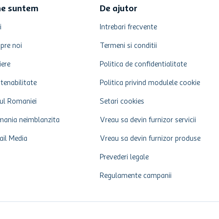
ne suntem
De ajutor
i
Intrebari frecvente
pre noi
Termeni si conditii
iere
Politica de confidentialitate
tenabilitate
Politica privind modulele cookie
ul Romaniei
Setari cookies
ania neimblanzita
Vreau sa devin furnizor servicii
ail Media
Vreau sa devin furnizor produse
Prevederi legale
Regulamente campanii