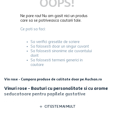
OOPS!
Ne pare rau! Nu am gasit nici un produs
care sa se potriveasca cautarii tale.
Ce poti sa faci:
Sa verifici greselile de scriere
Sa folosesti doar un singur cuvant
Sa folosesti sinonime ale cuvantului
dorit
Sa folosesti termeni generici in
cautare
Vin rose - Cumpara produse de calitate doar pe Auchan.ro
Vinuri rose - Bauturi cu personalitate si cu arome
seducatoare pentru papilele gustative
Vinurile rose sunt obtinute atunci cand cojile strugurilor rosii sunt
CITESTE MAI MULT
lasate sa fermenteze alaturi de pulpa pentru o perioada scurta de
timp. Se remarca prin nuanta roz-liliac, gustul racoritor,