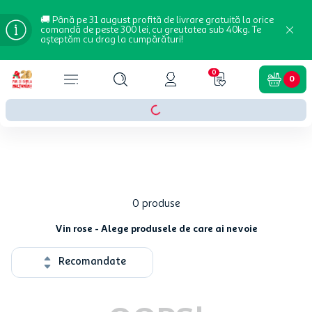
🚚 Până pe 31 august profită de livrare gratuită la orice
comandă de peste 300 lei, cu greutatea sub 40kg. Te
așteptăm cu drag la cumpărături!
0
0
0
produse
Vin rose - Alege produsele de care ai nevoie
Recomandate