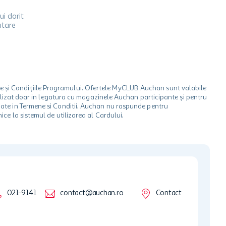
ui dorit
utare
le și Condițiile Programului. Ofertele MyCLUB Auchan sunt valabile
 utilizat doar in legatura cu magazinele Auchan participante și pentru
ionate in Termene si Conditii. Auchan nu raspunde pentru
ice la sistemul de utilizarea al Cardului.
021-9141
contact@auchan.ro
Contact