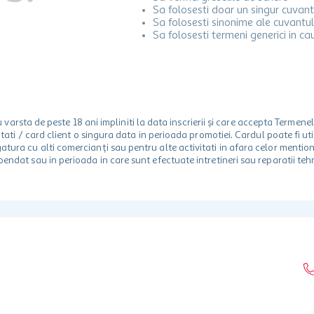
Sa folosesti doar un singur cuvant
Sa folosesti sinonime ale cuvantul
Sa folosesti termeni generici in ca
rsta de peste 18 ani impliniti la data inscrierii și care accepta Termene
 unitati / card client o singura data in perioada promotiei. Cardul poate fi
egatura cu alti comercianți sau pentru alte activitati in afara celor ment
spendat sau in perioada in care sunt efectuate intretineri sau reparatii tehn