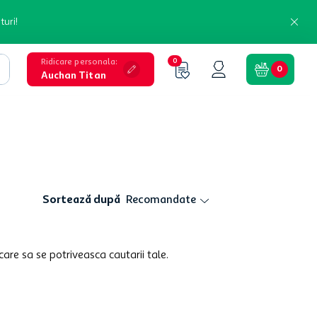
turi!
Ridicare personala
:
0
0
Auchan Titan
Sortează după
Recomandate
care sa se potriveasca cautarii tale.