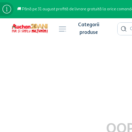
🚚 Până pe 31 august profită de livrare gratuită la orice comand
Cauta 
Căutări populare
bere
cafea
inghetata
apa plata
cafea boabe
troler
garden star
OOP