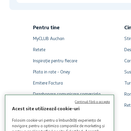
Pentru tine
Ci
MyCLUB Auchan
Stir
Retete
Des
Inspirație pentru fiecare
Car
Plata in rate - Oney
Sus
Emitere Factura
Tur
Dezabonare comunicare comerciala
Rom
Continuă fără a accepta
Ret
Acest site utilizează cookie-uri
Folosim cookie-uri pentru a îmbunătăți experiența de
navigare, pentru a optimiza campaniile de marketing și