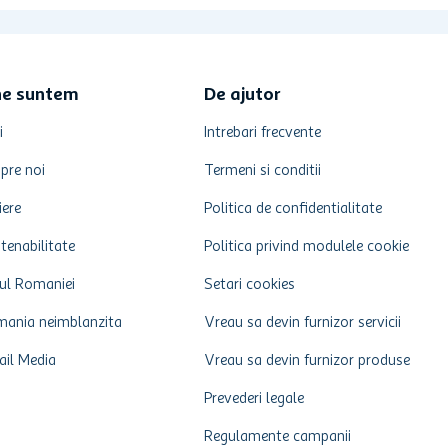
ne suntem
De ajutor
i
Intrebari frecvente
pre noi
Termeni si conditii
iere
Politica de confidentialitate
tenabilitate
Politica privind modulele cookie
ul Romaniei
Setari cookies
ania neimblanzita
Vreau sa devin furnizor servicii
ail Media
Vreau sa devin furnizor produse
Prevederi legale
Regulamente campanii