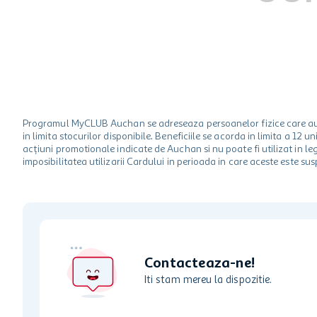
hartie igienica
ciocolata
lapte
Programul MyCLUB Auchan se adreseaza persoanelor fizice care au va
in limita stocurilor disponibile. Beneficiile se acorda in limita a 12
acțiuni promotionale indicate de Auchan si nu poate fi utilizat in l
imposibilitatea utilizarii Cardului in perioada in care aceste este su
Contacteaza-ne!
Iti stam mereu la dispozitie.