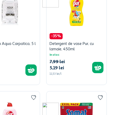
-
35
%
 Aqua Carpatica, 5 l
Detergent de vase Pur, cu
lamaie, 450ml
In stoc
7
,
99
lei
5
,
19
lei
11,53 lei/l