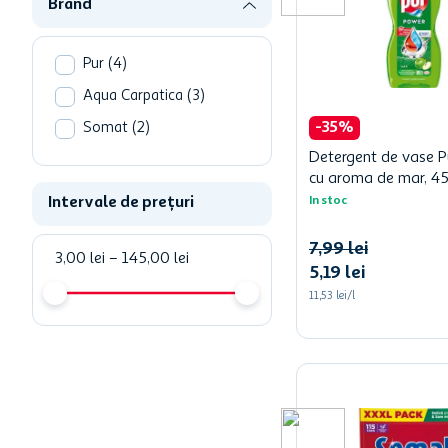
Brand
Pur
(
4
)
Aqua Carpatica
(
3
)
-
35
%
Somat
(
2
)
Detergent de vase 
cu aroma de mar, 4
Intervale de prețuri
In stoc
7
,
99
lei
3,00 lei
–
145,00 lei
5
,
19
lei
11,53 lei/l