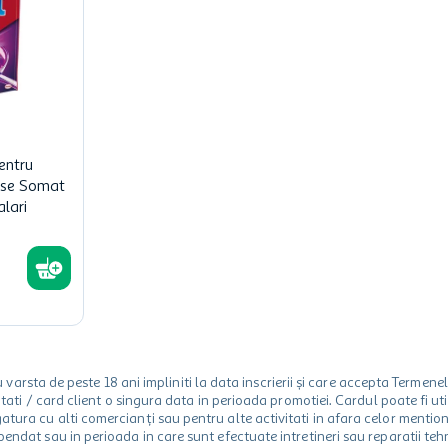
entru
ase Somat
alari
rsta de peste 18 ani impliniti la data inscrierii și care accepta Termene
 unitati / card client o singura data in perioada promotiei. Cardul poate fi
egatura cu alti comercianți sau pentru alte activitati in afara celor ment
spendat sau in perioada in care sunt efectuate intretineri sau reparatii tehn