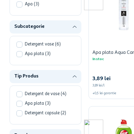
one two fun
Apa
(
3
)
hartie igienica
ciocolata
Subcategorie
Detergent vase
(
6
)
Apa plata Aqua Carp
Apa plata
(
3
)
In stoc
Tip Produs
3
,
89
lei
3,89 lei/l
Detergent de vase
(
4
)
+
0,5
lei
garantie
Apa plata
(
3
)
Detergent capsule
(
2
)