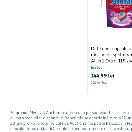
Detergent capsule p
masina de spalat v
All in 1 Extra, 115 sp
In stoc
144
,
99
lei
1,26 lei/buc
Programul MyCLUB Auchan se adreseaza persoanelor fizice care au va
in limita stocurilor disponibile. Beneficiile se acorda in limita a 12
acțiuni promotionale indicate de Auchan si nu poate fi utilizat in l
imposibilitatea utilizarii Cardului in perioada in care aceste este su