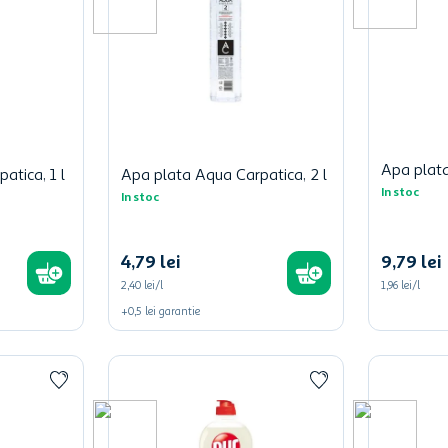
Apa plata
atica, 1 l
Apa plata Aqua Carpatica, 2 l
In stoc
In stoc
4
,
79
lei
9
,
79
lei
2,40 lei/l
1,96 lei/l
+
0,5
lei
garantie