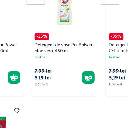
-
35
%
-
35
%
Pur Power
Detergent de vase Pur Balsam,
Detergent
50ml
aloe vera, 450 ml
Calcium, 
In stoc
In stoc
7
,
99
lei
7
,
99
lei
5
,
19
lei
5
,
19
lei
11,53 lei/l
11,53 lei/l