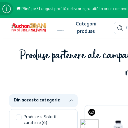
🚚 Până pe 31 august profită de livrare gratuită la orice comand
Cauta 
Căutări populare
Produse partenere ale campa
bere
cafea
inghetata
apa plata
cafea boabe
Din aceasta categorie
troler
Produse si Solutii
garden star
curatenie
(
6
)