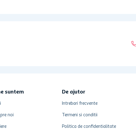
ne suntem
De ajutor
i
Intrebari frecvente
pre noi
Termeni si conditii
iere
Politica de confidentialitate