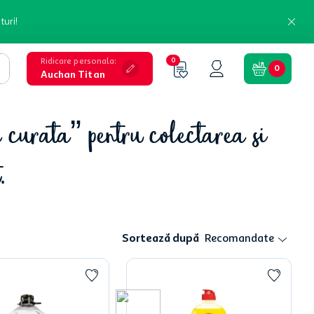
turi!
Ridicare personala
:
0
0
Auchan Titan
curata” pentru colectarea si
.
Sortează după
Recomandate