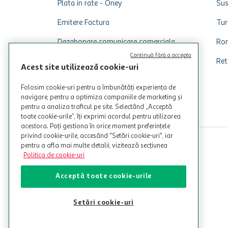
Plata in rate - Oney
Sus
Emitere Factura
Tur
Dezabonare comunicare comerciala
Rom
Continuă fără a accepta
Ret
Acest site utilizează cookie-uri
Folosim cookie-uri pentru a îmbunătăți experiența de
navigare, pentru a optimiza campaniile de marketing și
pentru a analiza traficul pe site. Selectând „Acceptă
toate cookie-urile”, îți exprimi acordul pentru utilizarea
acestora. Poți gestiona în orice moment preferințele
privind cookie-urile, accesând "Setări cookie-uri", iar
pentru a afla mai multe detalii, vizitează secțiunea
Politica de cookie-uri
Acceptă toate cookie-urile
Setări cookie-uri
© Copyright Auchan 2026. Toate drepturile rezervate!