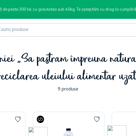
ă de peste 300 lei, cu greutatea sub 40kg. Te așteptăm cu drag la cumpără
produse
niei „Sa pastram împreuna natura 
reciclarea uleiului alimentar uzat
9
produse