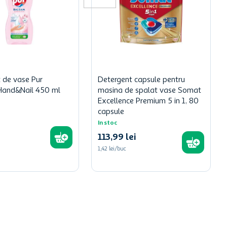
 de vase Pur
Detergent capsule pentru
Hand&Nail 450 ml
masina de spalat vase Somat
Excellence Premium 5 in 1, 80
capsule
In stoc
113
,
99
lei
1,42 lei/buc