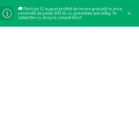
🚚 Până pe 31 august profită de livrare gratuită la orice
comandă de peste 300 lei, cu greutatea sub 40kg. Te
așteptăm cu drag la cumpărături!