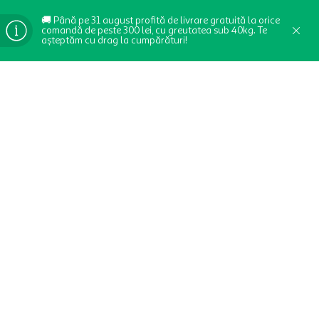
🚚 Până pe 31 august profită de livrare gratuită la orice
comandă de peste 300 lei, cu greutatea sub 40kg. Te
așteptăm cu drag la cumpărături!