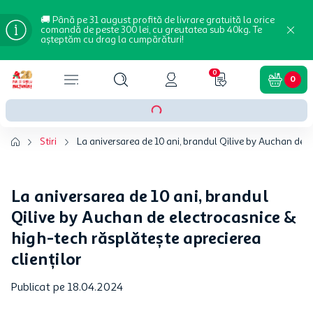
🚚 Până pe 31 august profită de livrare gratuită la orice
comandă de peste 300 lei, cu greutatea sub 40kg. Te
așteptăm cu drag la cumpărături!
0
0
Stiri
La aniversarea de 10 ani, brandul Qilive by Auchan de e
La aniversarea de 10 ani, brandul
Qilive by Auchan de electrocasnice &
high-tech răsplătește aprecierea
clienților
Publicat pe 18.04.2024