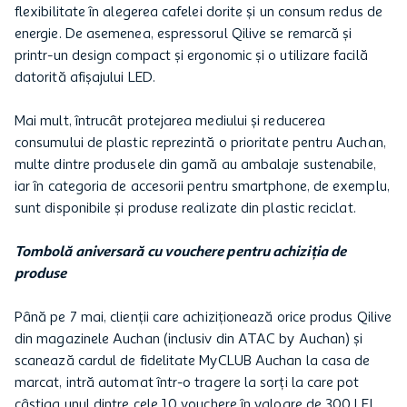
flexibilitate în alegerea cafelei dorite și un consum redus de
energie. De asemenea, espressorul Qilive se remarcă și
printr-un design compact și ergonomic și o utilizare facilă
datorită afișajului LED.
Mai mult, întrucât protejarea mediului și reducerea
consumului de plastic reprezintă o prioritate pentru Auchan,
multe dintre produsele din gamă au ambalaje sustenabile,
iar în categoria de accesorii pentru smartphone, de exemplu,
sunt disponibile și produse realizate din plastic reciclat.
Tombolă aniversară cu vouchere pentru achiziția de
produse
Până pe 7 mai, clienții care achiziționează orice produs Qilive
din magazinele Auchan (inclusiv din ATAC by Auchan) și
scanează cardul de fidelitate MyCLUB Auchan la casa de
marcat, intră automat într-o tragere la sorți la care pot
câștiga unul dintre cele 10 vouchere în valoare de 300 LEI,