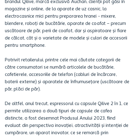
brandul Qilive, marcă exclusivă Auchan, clienții pot găsi în
magazine și online, de la aparate de uz casnic, la
electrocasnice mici pentru prepararea hranei - mixere,
blendere, roboți de bucătărie, aparate de coafat – precum
uscătoare de păr, perii de coafat, dar și aspiratoare și fiare
de călcat, cât și o varietate de modele și culori de accesorii
pentru smartphone.
Potrivit retailerului, printre cele mai căutate categorii de
către consumatori se numără articolele de bucătărie,
cafetierele, accesoriile de telefon (cabluri de încărcare,
baterii externe) și aparatele de înfrumusețare (uscătoare de
păr, plăci de păr).
De altfel, anul trecut, espressorul cu capsule Qilive 2 în 1, ce
permite utilizarea a două tipuri de capsule de cafea
distincte, a fost desemnat Produsul Anului 2023, fiind
evaluat din perspectiva inovației, atractivității și intenției de
cumpărare, un aparat inovator, ce se remarcă prin