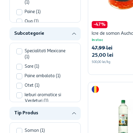
hartie igienica
(
1
)
ciocolata
Paine
(
1
)
Oua
(
1
)
lapte
-
47
%
Bucatarie internationala
Subcategorie
Icre de somon Aucha
(
1
)
In stoc
Alimente de baza
(
1
)
47
,
99
lei
Specialitati Mexicane
25
,
00
lei
(
1
)
500,00 lei/kg
Sare
(
1
)
Paine ambalata
(
1
)
Otet
(
1
)
Ierburi aromatice si
Verdeturi
(
1
)
Icre
(
1
)
Tip Produs
Condimente si Mirodenii
(
1
)
Somon
(
1
)