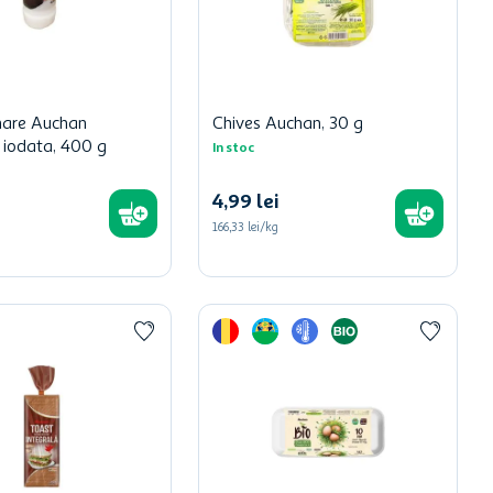
mare Auchan
Chives Auchan, 30 g
, iodata, 400 g
In stoc
4
,
99
lei
166,33 lei/kg