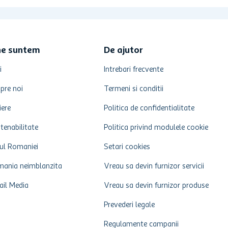
ne suntem
De ajutor
i
Intrebari frecvente
pre noi
Termeni si conditii
iere
Politica de confidentialitate
tenabilitate
Politica privind modulele cookie
ul Romaniei
Setari cookies
ania neimblanzita
Vreau sa devin furnizor servicii
ail Media
Vreau sa devin furnizor produse
Prevederi legale
Regulamente campanii