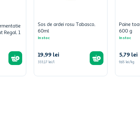
Sos de ardei rosu Tabasco,
Paine toa
ermentatie
60ml
600 g
at Regal, 1
In stoc
In stoc
19
,
99
lei
5
,
79
lei
333,17 lei/l
9,65 lei/kg