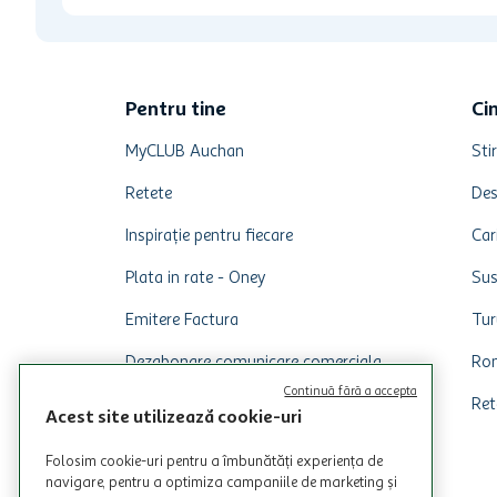
Pentru tine
Ci
MyCLUB Auchan
Stir
Retete
Des
Inspirație pentru fiecare
Car
Plata in rate - Oney
Sus
Emitere Factura
Tur
Dezabonare comunicare comerciala
Rom
Continuă fără a accepta
Ret
Acest site utilizează cookie-uri
Folosim cookie-uri pentru a îmbunătăți experiența de
navigare, pentru a optimiza campaniile de marketing și