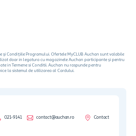
le și Condițiile Programului. Ofertele MyCLUB Auchan sunt valabile
 utilizat doar in legatura cu magazinele Auchan participante și pentru
ionate in Termene si Conditii. Auchan nu raspunde pentru
ice la sistemul de utilizarea al Cardului.
021-9141
contact@auchan.ro
Contact