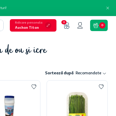
turi!
Ridicare personala
:
0
0
Auchan Titan
 de ou si icre
Sortează după
Recomandate