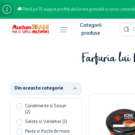
🚚 Până pe 31 august profită de livrare gratuită la orice comand
Cauta 
Căutări populare
Farfuria lui 
bere
cafea
inghetata
Din aceasta categorie
apa plata
cafea boabe
Condimente si Sosuri
(
2
)
troler
Salate si Verdeturi
(
1
)
garden star
Peste si fructe de mare