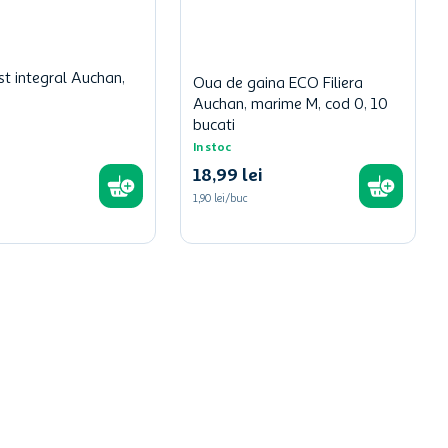
st integral Auchan,
Oua de gaina ECO Filiera
Auchan, marime M, cod 0, 10
bucati
In stoc
18
,
99
lei
1,90 lei/buc