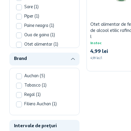
Sare
(
1
)
Piper
(
1
)
Otet alimentar de f
Paine neagra
(
1
)
de alcool etilic rafin
Oua de gaina
(
1
)
l
In stoc
Otet alimentar
(
1
)
4
,
99
lei
Alte plante aromatice
Brand
4,99 lei/l
(
1
)
Auchan
(
5
)
Tabasco
(
1
)
Regal
(
1
)
Filiera Auchan
(
1
)
Intervale de prețuri