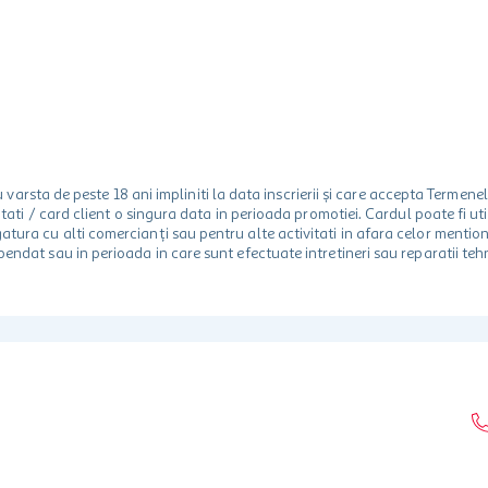
rsta de peste 18 ani impliniti la data inscrierii și care accepta Termene
 unitati / card client o singura data in perioada promotiei. Cardul poate fi
egatura cu alti comercianți sau pentru alte activitati in afara celor ment
spendat sau in perioada in care sunt efectuate intretineri sau reparatii tehn