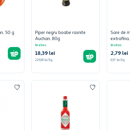
n, 50 g
Piper negru boabe rasnite
Sare de 
Auchan, 80g
extrafina
In stoc
In stoc
18
,
39
lei
2
,
79
lei
229,88 lei/kg
6,97 lei/kg