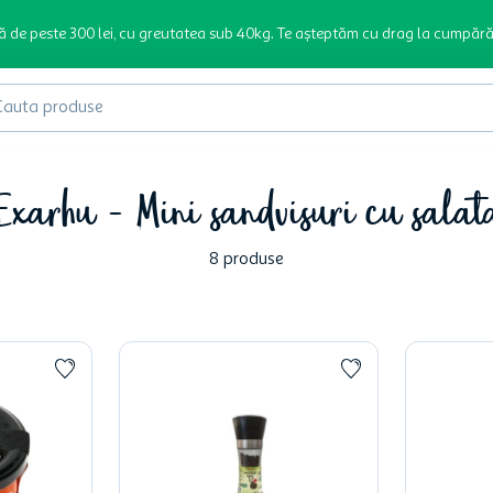
ă de peste 300 lei, cu greutatea sub 40kg. Te așteptăm cu drag la cumpără
produse
Exarhu - Mini sandvisuri cu salata
8
produse