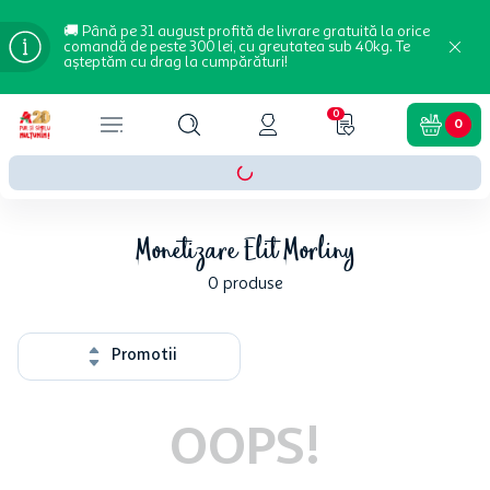
🚚 Până pe 31 august profită de livrare gratuită la orice
comandă de peste 300 lei, cu greutatea sub 40kg. Te
așteptăm cu drag la cumpărături!
0
0
Monetizare Elit Morliny
0
produse
Promotii
OOPS!