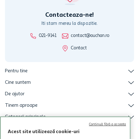
intretineri sau reparatii tehnice la sistemul de utilizarea al Cardului.
Contacteaza-ne!
Iti stam mereu la dispozitie.
021-9141
contact@auchan.ro
Contact
Pentru tine
Cine suntem
De ajutor
Tinem aproape
Categorii principale
Continuă fără a accepta
Intra acum in aplicatia Auchan
Acest site utilizează cookie-uri