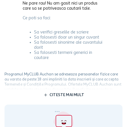
Ne pare rau! Nu am gasit nici un produs
care sa se potriveasca cautarii tale.
Ce poti sa faci:
Sa verifici greselile de scriere
Sa folosesti doar un singur cuvant
Sa folosesti sinonime ale cuvantului
dorit
Sa folosesti termeni generici in
cautare
Programul MyCLUB Auchan se adreseaza persoanelor fizice care
au varsta de peste 18 ani impliniti la data inscrierii și care accepta
Termenele și Condițiile Programului. Ofertele MyCLUB Auchan sunt
valabile in limita stocurilor disponibile. Beneficiile se acorda in
limita a 12 unitati / card client o singura data in perioada promotiei.
CITESTE MAI MULT
Cardul poate fi utilizat doar in legatura cu magazinele Auchan
participante și pentru acțiuni promotionale indicate de Auchan si
nu poate fi utilizat in legatura cu alti comercianți sau pentru alte
activitati in afara celor mentionate in Termene si Conditii. Auchan
nu raspunde pentru imposibilitatea utilizarii Cardului in perioada in
care aceste este suspendat sau in perioada in care sunt efectuate