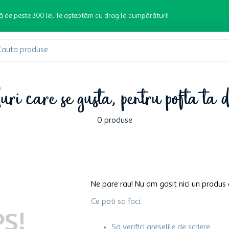
ă de peste 300 lei. Te așteptăm cu drag la cumpărături!
produse
ri care se gusta, pentru pofta ta 
0
produse
Ne pare rau! Nu am gasit nici un produs 
Ce poti sa faci:
S!
Sa verifici greselile de scriere