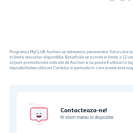
hartie igienica
ciocolata
lapte
Programul MyCLUB Auchan se adreseaza persoanelor fizice care au va
in limita stocurilor disponibile. Beneficiile se acorda in limita a 12
acțiuni promotionale indicate de Auchan si nu poate fi utilizat in l
imposibilitatea utilizarii Cardului in perioada in care aceste este su
Contacteaza-ne!
Iti stam mereu la dispozitie.