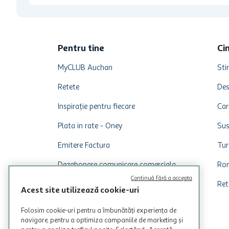
Pentru tine
Ci
MyCLUB Auchan
Stir
Retete
Des
Inspirație pentru fiecare
Car
Plata in rate - Oney
Sus
Emitere Factura
Tur
Dezabonare comunicare comerciala
Rom
Continuă fără a accepta
Ret
Acest site utilizează cookie-uri
Folosim cookie-uri pentru a îmbunătăți experiența de
navigare, pentru a optimiza campaniile de marketing și