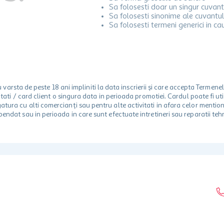
Sa folosesti doar un singur cuvant
Sa folosesti sinonime ale cuvantul
Sa folosesti termeni generici in ca
rsta de peste 18 ani impliniti la data inscrierii și care accepta Termene
 unitati / card client o singura data in perioada promotiei. Cardul poate fi
egatura cu alti comercianți sau pentru alte activitati in afara celor ment
spendat sau in perioada in care sunt efectuate intretineri sau reparatii tehn