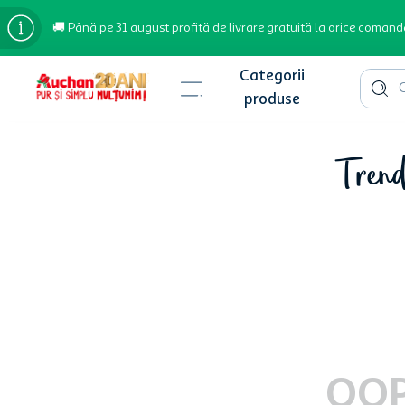
🚚 Până pe 31 august profită de livrare gratuită la orice comand
Cauta 
Căutări populare
Trendu
bere
cafea
inghetata
apa plata
cafea boabe
troler
garden star
OOP