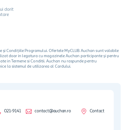
ui dorit
utare
le și Condițiile Programului. Ofertele MyCLUB Auchan sunt valabile
 utilizat doar in legatura cu magazinele Auchan participante și pentru
ionate in Termene si Conditii. Auchan nu raspunde pentru
ice la sistemul de utilizarea al Cardului.
021-9141
contact@auchan.ro
Contact