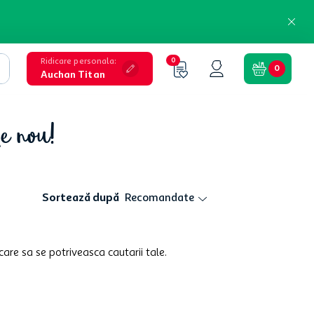
Ridicare personala
:
0
0
Auchan Titan
de nou!
Sortează după
Recomandate
care sa se potriveasca cautarii tale.