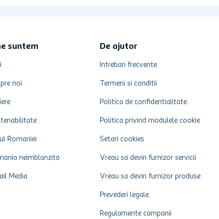
ne suntem
De ajutor
i
Intrebari frecvente
pre noi
Termeni si conditii
iere
Politica de confidentialitate
tenabilitate
Politica privind modulele cookie
ul Romaniei
Setari cookies
ania neimblanzita
Vreau sa devin furnizor servicii
ail Media
Vreau sa devin furnizor produse
Prevederi legale
Regulamente campanii