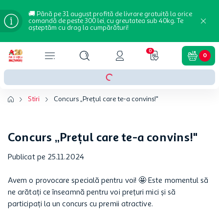
🚚 Până pe 31 august profită de livrare gratuită la orice
comandă de peste 300 lei, cu greutatea sub 40kg. Te
așteptăm cu drag la cumpărături!
0
0
Stiri
Concurs „Prețul care te-a convins!"
Concurs „Prețul care te-a convins!"
Publicat pe 25.11.2024
Avem o provocare specială pentru voi! 🤩 Este momentul să
ne arătați ce înseamnă pentru voi prețuri mici și să
participați la un concurs cu premii atractive.