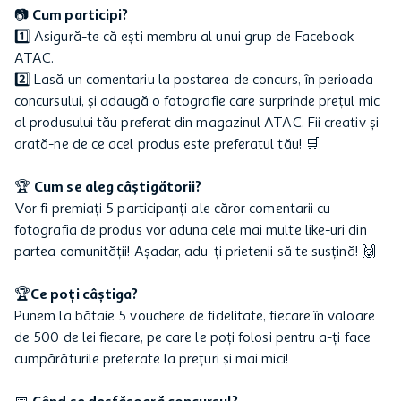
📷
Cum participi?
1️⃣ Asigură-te că ești membru al unui grup de Facebook
ATAC.
2️⃣ Lasă un comentariu la postarea de concurs, în perioada
concursului, și adaugă o fotografie care surprinde prețul mic
al produsului tău preferat din magazinul ATAC. Fii creativ și
arată-ne de ce acel produs este preferatul tău! 🛒
🏆
Cum se aleg câștigătorii?
Vor fi premiați 5 participanți ale căror comentarii cu
fotografia de produs vor aduna cele mai multe like-uri din
partea comunității! Așadar, adu-ți prietenii să te susțină! 🙌
🏆
Ce poți câștiga?
Punem la bătaie 5 vouchere de fidelitate, fiecare în valoare
de 500 de lei fiecare, pe care le poți folosi pentru a-ți face
cumpărăturile preferate la prețuri și mai mici!