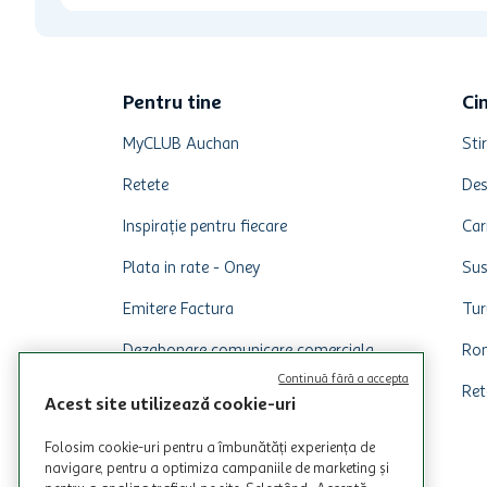
Pentru tine
Ci
MyCLUB Auchan
Stir
Retete
Des
Inspirație pentru fiecare
Car
Plata in rate - Oney
Sus
Emitere Factura
Tur
Dezabonare comunicare comerciala
Rom
Continuă fără a accepta
Ret
Acest site utilizează cookie-uri
Folosim cookie-uri pentru a îmbunătăți experiența de
navigare, pentru a optimiza campaniile de marketing și