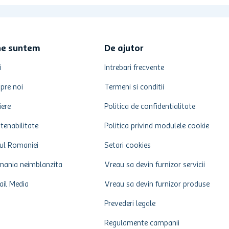
ne suntem
De ajutor
i
Intrebari frecvente
pre noi
Termeni si conditii
iere
Politica de confidentialitate
tenabilitate
Politica privind modulele cookie
ul Romaniei
Setari cookies
ania neimblanzita
Vreau sa devin furnizor servicii
ail Media
Vreau sa devin furnizor produse
Prevederi legale
Regulamente campanii