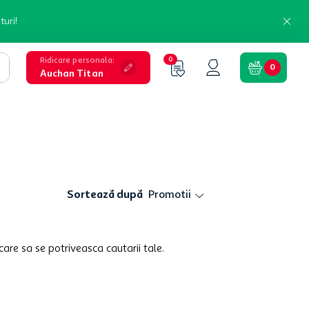
turi!
Ridicare personala
:
0
0
Auchan Titan
Sortează după
Promotii
care sa se potriveasca cautarii tale.