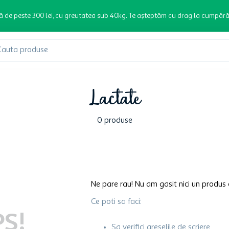
ă de peste 300 lei, cu greutatea sub 40kg. Te așteptăm cu drag la cumpără
produse
Lactate
0
produse
Ne pare rau! Nu am gasit nici un produs 
Ce poti sa faci:
S!
Sa verifici greselile de scriere