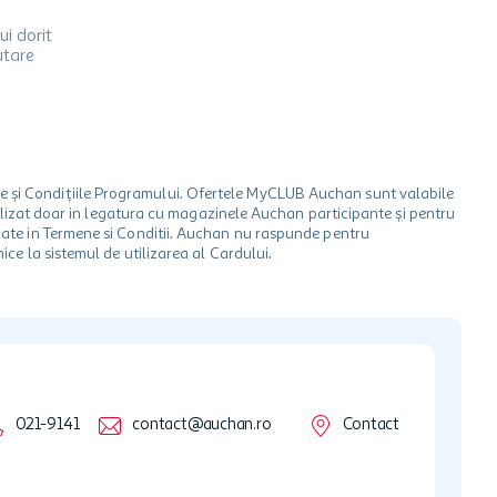
ui dorit
utare
le și Condițiile Programului. Ofertele MyCLUB Auchan sunt valabile
 utilizat doar in legatura cu magazinele Auchan participante și pentru
ionate in Termene si Conditii. Auchan nu raspunde pentru
ice la sistemul de utilizarea al Cardului.
021-9141
contact@auchan.ro
Contact