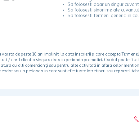
Sa folosesti doar un singur cuvant
Sa folosesti sinonime ale cuvantul
Sa folosesti termeni generici in ca
rsta de peste 18 ani impliniti la data inscrierii și care accepta Termene
 unitati / card client o singura data in perioada promotiei. Cardul poate fi
egatura cu alti comercianți sau pentru alte activitati in afara celor ment
spendat sau in perioada in care sunt efectuate intretineri sau reparatii tehn