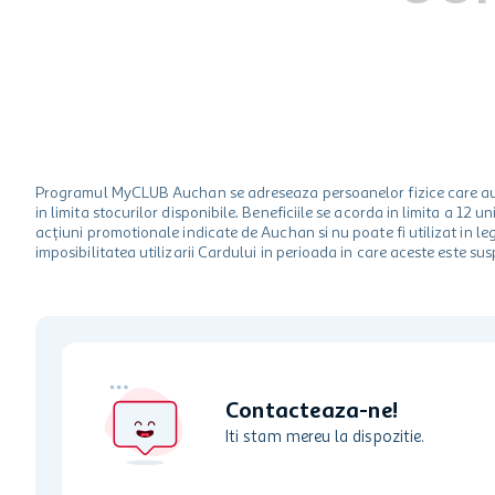
hartie igienica
one two fun
ciocolata
Programul MyCLUB Auchan se adreseaza persoanelor fizice care au va
in limita stocurilor disponibile. Beneficiile se acorda in limita a 12
acțiuni promotionale indicate de Auchan si nu poate fi utilizat in l
imposibilitatea utilizarii Cardului in perioada in care aceste este su
Contacteaza-ne!
Iti stam mereu la dispozitie.