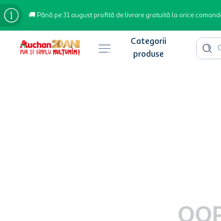
🚚 Până pe 31 august profită de livrare gratuită la orice comand
Cauta 
Căutări populare
bere
cafea
inghetata
apa plata
cafea boabe
troler
garden star
OOP