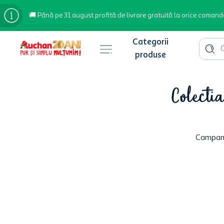
🚚 Până pe 31 august profită de livrare gratuită la orice comand
Cauta 
Căutări populare
Colecti
bere
cafea
inghetata
Campanie
apa plata
cafea boabe
troler
garden star