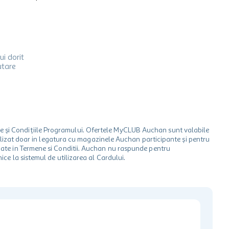
ui dorit
utare
le și Condițiile Programului. Ofertele MyCLUB Auchan sunt valabile
 utilizat doar in legatura cu magazinele Auchan participante și pentru
ionate in Termene si Conditii. Auchan nu raspunde pentru
ice la sistemul de utilizarea al Cardului.