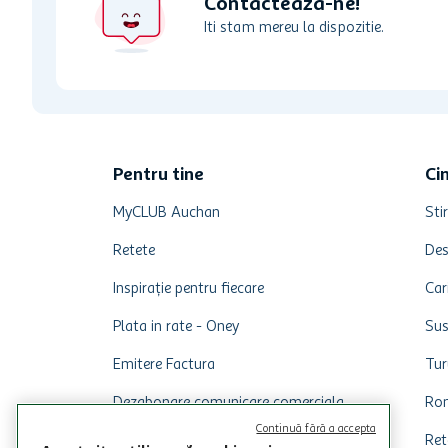
Contacteaza-ne!
Iti stam mereu la dispozitie.
Pentru tine
Ci
MyCLUB Auchan
Stir
Retete
Des
Inspirație pentru fiecare
Car
Plata in rate - Oney
Sus
Emitere Factura
Tur
Dezabonare comunicare comerciala
Rom
Continuă fără a accepta
Ret