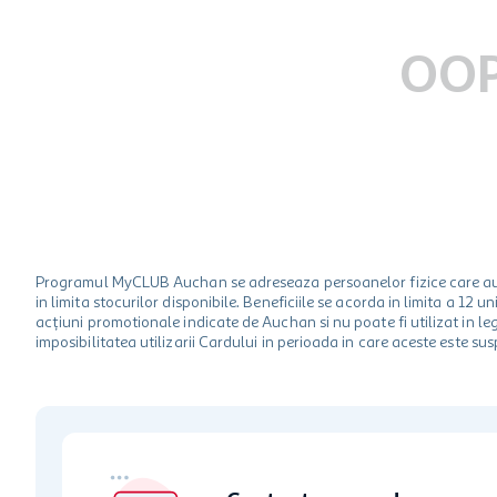
hartie igienica
ciocolata
OOP
lapte
Programul MyCLUB Auchan se adreseaza persoanelor fizice care au va
in limita stocurilor disponibile. Beneficiile se acorda in limita a 12
acțiuni promotionale indicate de Auchan si nu poate fi utilizat in l
imposibilitatea utilizarii Cardului in perioada in care aceste este su