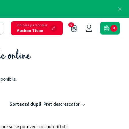
Ridicare personala
:
0
0
Auchan Titan
e online
ponibile.
Sortează după
Pret descrescator
care sa se potriveasca cautarii tale.