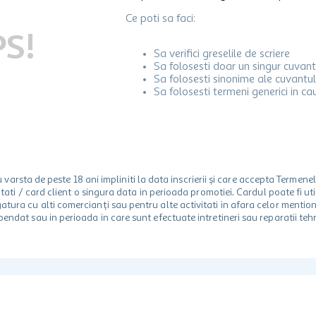
Ce poti sa faci:
S!
Sa verifici greselile de scriere
Sa folosesti doar un singur cuvant
Sa folosesti sinonime ale cuvantul
Sa folosesti termeni generici in ca
rsta de peste 18 ani impliniti la data inscrierii și care accepta Termene
 unitati / card client o singura data in perioada promotiei. Cardul poate fi
egatura cu alti comercianți sau pentru alte activitati in afara celor ment
spendat sau in perioada in care sunt efectuate intretineri sau reparatii tehn