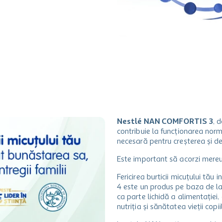
Nestlé NAN COMFORTIS 3
, 
contribuie la funcționarea norma
necesară pentru creșterea și d
Este important să acorzi mereu a
Fericirea burticii micuțului t
4 este un produs pe baza de lap
ca parte lichidă a alimentației
nutriția și sănătatea vieții copiil