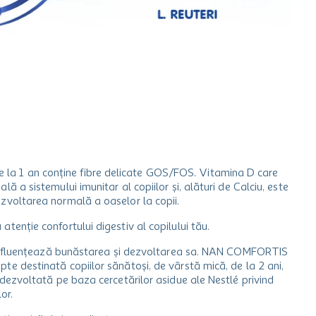
de la 1 an conține fibre delicate GOS/FOS. Vitamina D care
lă a sistemului imunitar al copiilor și, alături de Calciu, este
ezvoltarea normală a oaselor la copii.
tenție confortului digestiv al copilului tău.
ău influențează bunăstarea și dezvoltarea sa. NAN COMFORTIS
te destinată copiilor sănătoși, de vârstă mică, de la 2 ani,
, dezvoltată pe baza cercetărilor asidue ale Nestlé privind
or.