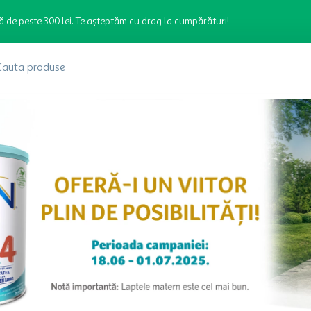
ă de peste 300 lei. Te așteptăm cu drag la cumpărături!
produse