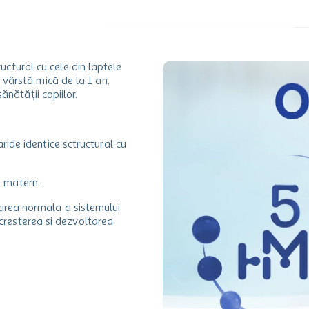
uctural cu cele din laptele
 vârstă mică de la 1 an,
ănătății copiilor.
ide identice sctructural cu
le matern.
area normala a sistemului
u cresterea si dezvoltarea