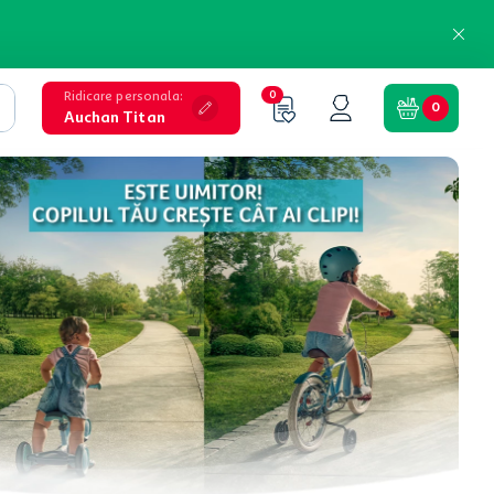
Ridicare personala
:
0
0
Auchan Titan