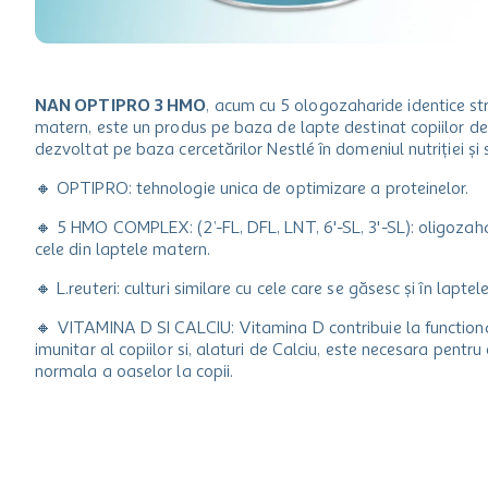
ciocolata
garden star
lapte
NAN OPTIPRO 3 HMO
, acum cu 5 ologozaharide identice str
matern, este un produs pe baza de lapte destinat copiilor de
dezvoltat pe baza cercetărilor Nestlé în domeniul nutriției și s
🔸 OPTIPRO: tehnologie unica de optimizare a proteinelor.
🔸 5 HMO COMPLEX: (2’-FL, DFL, LNT, 6'-SL, 3'-SL): oligozahar
cele din laptele matern.
🔸 L.reuteri: culturi similare cu cele care se găsesc și în lapte
🔸 VITAMINA D SI CALCIU: Vitamina D contribuie la function
imunitar al copiilor si, alaturi de Calciu, este necesara pentr
normala a oaselor la copii.