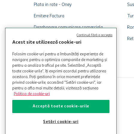
Plata in rate - Oney
Sus
Emitere Factura
Tur
Dezabonare comunicare comerciala
Rom
Continuă fără a accepta
Ret
Acest site utilizează cookie-uri
Folosim cookie-uri pentru a îmbunătăți experiența de
navigare, pentru a optimiza campaniile de marketing și
pentru a analiza traficul pe site. Selectând „Acceptă
toate cookie-urile”, îți exprimi acordul pentru utilizarea
acestora. Poți gestiona în orice moment preferințele
privind cookie-urile, accesând "Setări cookie-uri", iar
pentru a afla mai multe detalii, vizitează secțiunea
Politica de cookie-uri
Acceptă toate cookie-urile
Setări cookie-uri
© Copyright Auchan 2026. Toate drepturile rezervate!