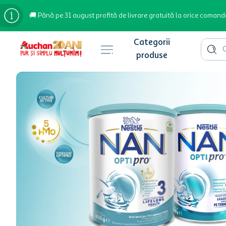
🚚 Până pe 31 august profită de livrare gratuită la orice comand
Cauta 
Căutări populare
bere
cafea
inghetata
apa plata
cafea boabe
troler
hartie igienica