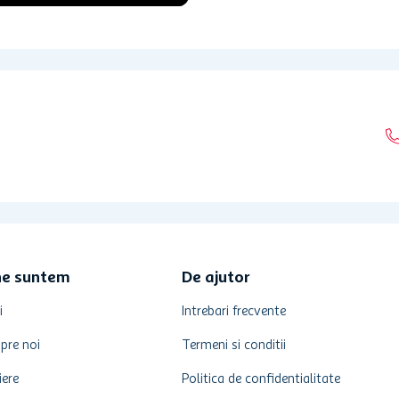
ne suntem
De ajutor
i
Intrebari frecvente
pre noi
Termeni si conditii
iere
Politica de confidentialitate