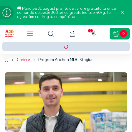
🚚 Până pe 31 august profită de livrare gratuită la orice
comandă de peste 300 lei, cu greutatea sub 40kg. Te
așteptăm cu drag la cumpărături!
0
0
Cariere
Program Auchan MDC Stagiar