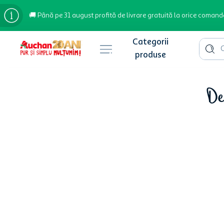
🚚 Până pe 31 august profită de livrare gratuită la orice comand
Cauta 
Căutări populare
De
bere
cafea
inghetata
apa plata
cafea boabe
troler
garden star