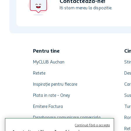
Contacteaza-ne!
Iti stam mereu la dispozitie.
Pentru tine
Ci
MyCLUB Auchan
Stir
Retete
Des
Inspirație pentru fiecare
Car
Plata in rate - Oney
Sus
Emitere Factura
Tur
Dezabonare comunicare comerciala
Rom
Continuă fără a accepta
Ret