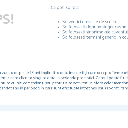
Ce poti sa faci:
S!
Sa verifici greselile de scriere
Sa folosesti doar un singur cuvant
Sa folosesti sinonime ale cuvantul
Sa folosesti termeni generici in ca
rsta de peste 18 ani impliniti la data inscrierii și care accepta Termene
 unitati / card client o singura data in perioada promotiei. Cardul poate fi
egatura cu alti comercianți sau pentru alte activitati in afara celor ment
spendat sau in perioada in care sunt efectuate intretineri sau reparatii tehn