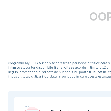
hartie igienica
ciocolata
OOP
lapte
Programul MyCLUB Auchan se adreseaza persoanelor fizice care au va
in limita stocurilor disponibile. Beneficiile se acorda in limita a 12
acțiuni promotionale indicate de Auchan si nu poate fi utilizat in l
imposibilitatea utilizarii Cardului in perioada in care aceste este su