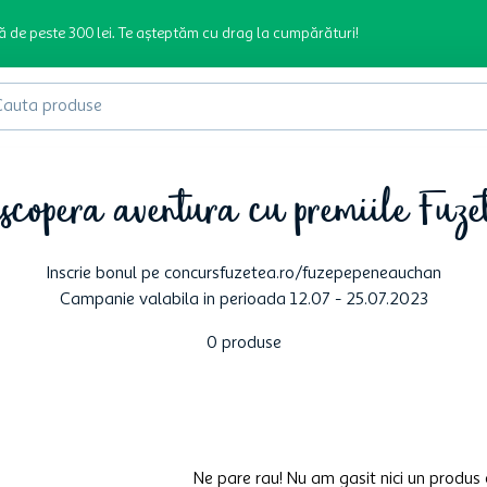
ă de peste 300 lei. Te așteptăm cu drag la cumpărături!
produse
scopera aventura cu premiile Fuze
Inscrie bonul pe concursfuzetea.ro/fuzepepeneauchan
Campanie valabila in perioada 12.07 - 25.07.2023
0
produse
Ne pare rau! Nu am gasit nici un produs 