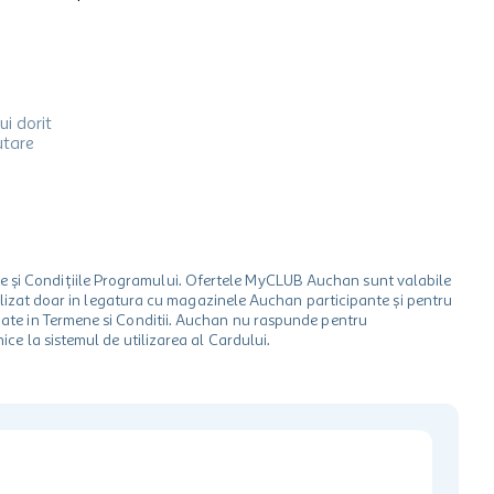
ui dorit
utare
le și Condițiile Programului. Ofertele MyCLUB Auchan sunt valabile
 utilizat doar in legatura cu magazinele Auchan participante și pentru
ionate in Termene si Conditii. Auchan nu raspunde pentru
ice la sistemul de utilizarea al Cardului.