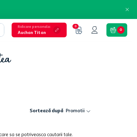
Ridicare personala
:
0
0
Auchan Titan
tea
Sortează după
Promotii
care sa se potriveasca cautarii tale.