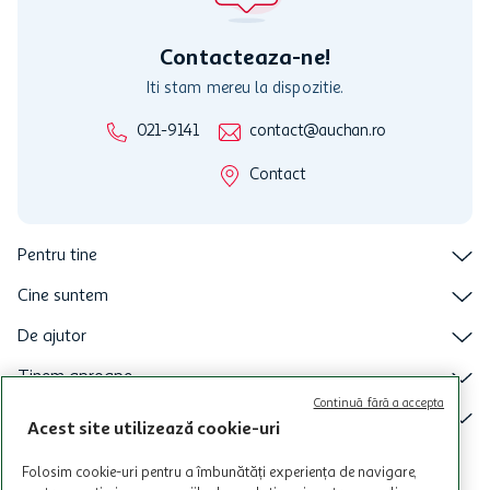
intretineri sau reparatii tehnice la sistemul de utilizarea al Cardului.
Contacteaza-ne!
Iti stam mereu la dispozitie.
021-9141
contact@auchan.ro
Contact
Pentru tine
Cine suntem
De ajutor
Tinem aproape
Continuă fără a accepta
Categorii principale
Acest site utilizează cookie-uri
Intra acum in aplicatia Auchan
Folosim cookie-uri pentru a îmbunătăți experiența de navigare,