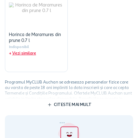
Horinca de Maramures din
prune 0.7 l
Indisponibil
Vezi similare
Programul MyCLUB Auchan se adreseaza persoanelor fizice care
au varsta de peste 18 ani impliniti la data inscrierii și care accepta
Termenele și Condițiile Programului. Ofertele MyCLUB Auchan sunt
valabile in limita stocurilor disponibile. Beneficiile se acorda in
limita a 12 unitati / card client o singura data in perioada promotiei.
CITESTE MAI MULT
Cardul poate fi utilizat doar in legatura cu magazinele Auchan
participante și pentru acțiuni promotionale indicate de Auchan si
nu poate fi utilizat in legatura cu alti comercianți sau pentru alte
activitati in afara celor mentionate in Termene si Conditii. Auchan
nu raspunde pentru imposibilitatea utilizarii Cardului in perioada in
care aceste este suspendat sau in perioada in care sunt efectuate