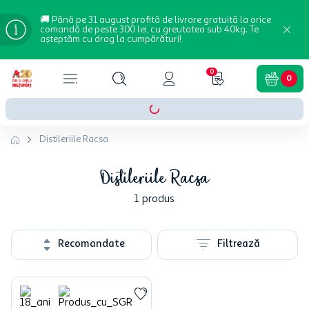
🚚 Până pe 31 august profită de livrare gratuită la orice
comandă de peste 300 lei, cu greutatea sub 40kg. Te
așteptăm cu drag la cumpărături!
0
0
Distileriile Racsa
Distileriile Racsa
1
produs
Recomandate
Filtrează