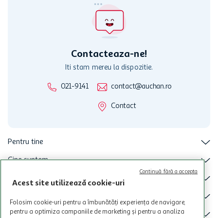
nu poate fi utilizat in legatura cu alti comercianți sau pentru alte
activitati in afara celor mentionate in Termene si Conditii. Auchan
nu raspunde pentru imposibilitatea utilizarii Cardului in perioada in
care aceste este suspendat sau in perioada in care sunt efectuate
intretineri sau reparatii tehnice la sistemul de utilizarea al Cardului.
Contacteaza-ne!
Iti stam mereu la dispozitie.
021-9141
contact@auchan.ro
Contact
Pentru tine
Cine suntem
Continuă fără a accepta
De ajutor
Acest site utilizează cookie-uri
Tinem aproape
Folosim cookie-uri pentru a îmbunătăți experiența de navigare,
pentru a optimiza campaniile de marketing și pentru a analiza
Categorii principale