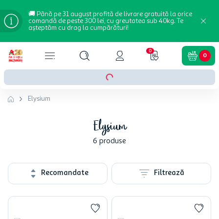
🚚 Până pe 31 august profită de livrare gratuită la orice
comandă de peste 300 lei, cu greutatea sub 40kg. Te
așteptăm cu drag la cumpărături!
0
0
Elysium
Elysium
6
produse
Recomandate
Filtrează