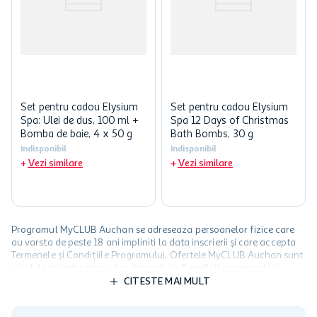
Set pentru cadou Elysium
Set pentru cadou Elysium
Spa: Ulei de dus, 100 ml +
Spa 12 Days of Christmas
Bomba de baie, 4 x 50 g
Bath Bombs, 30 g
Indisponibil
Indisponibil
Vezi similare
Vezi similare
Programul MyCLUB Auchan se adreseaza persoanelor fizice care
au varsta de peste 18 ani impliniti la data inscrierii și care accepta
Termenele și Condițiile Programului. Ofertele MyCLUB Auchan sunt
valabile in limita stocurilor disponibile. Beneficiile se acorda in
limita a 12 unitati / card client o singura data in perioada promotiei.
CITESTE MAI MULT
Cardul poate fi utilizat doar in legatura cu magazinele Auchan
participante și pentru acțiuni promotionale indicate de Auchan si