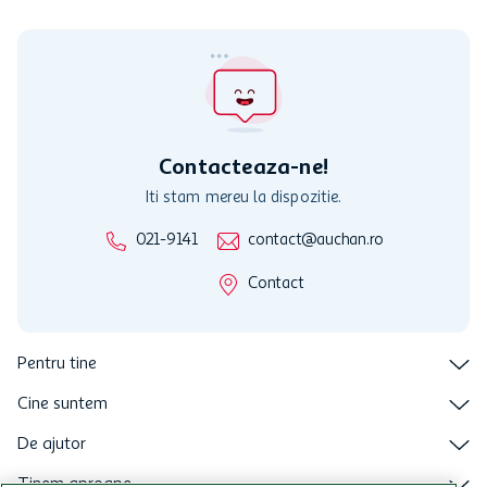
Cardul poate fi utilizat doar in legatura cu magazinele Auchan
participante și pentru acțiuni promotionale indicate de Auchan si
nu poate fi utilizat in legatura cu alti comercianți sau pentru alte
activitati in afara celor mentionate in Termene si Conditii. Auchan
nu raspunde pentru imposibilitatea utilizarii Cardului in perioada in
care aceste este suspendat sau in perioada in care sunt efectuate
intretineri sau reparatii tehnice la sistemul de utilizarea al Cardului.
Contacteaza-ne!
Iti stam mereu la dispozitie.
021-9141
contact@auchan.ro
Contact
Pentru tine
Cine suntem
De ajutor
Tinem aproape