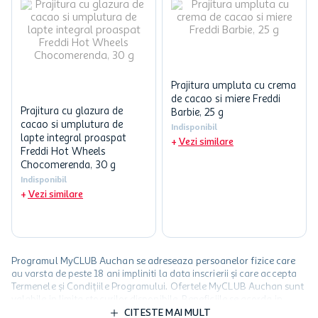
Prajitura umpluta cu crema
de cacao si miere Freddi
Prajitura cu glazura de
Barbie, 25 g
cacao si umplutura de
Indisponibil
lapte integral proaspat
Vezi similare
Freddi Hot Wheels
Chocomerenda, 30 g
Indisponibil
Vezi similare
Programul MyCLUB Auchan se adreseaza persoanelor fizice care
au varsta de peste 18 ani impliniti la data inscrierii și care accepta
Termenele și Condițiile Programului. Ofertele MyCLUB Auchan sunt
valabile in limita stocurilor disponibile. Beneficiile se acorda in
limita a 12 unitati / card client o singura data in perioada promotiei.
CITESTE MAI MULT