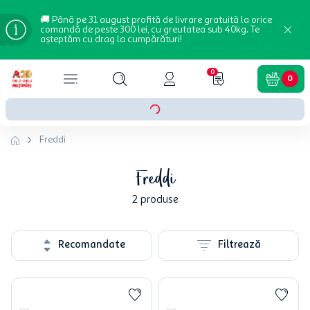
🚚 Până pe 31 august profită de livrare gratuită la orice
comandă de peste 300 lei, cu greutatea sub 40kg. Te
așteptăm cu drag la cumpărături!
0
0
Freddi
Freddi
2
produse
Recomandate
Filtrează