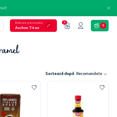
turi!
Ridicare personala
:
0
0
Auchan Titan
aramel
Sortează după
Recomandate