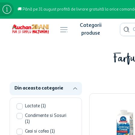
🚚 Până pe 31 august profită de livrare gratuită la orice comand
Cauta 
Căutări populare
Farfu
bere
cafea
inghetata
Din aceasta categorie
apa plata
cafea boabe
Lactate
(
1
)
troler
Condimente si Sosuri
(
1
)
garden star
Ceai si cafea
(
1
)