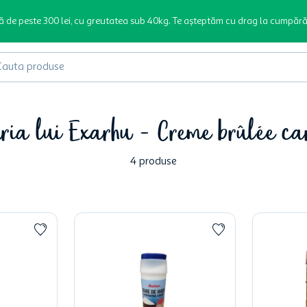
ă de peste 300 lei, cu greutatea sub 40kg. Te așteptăm cu drag la cumpără
produse
ria lui Exarhu - Creme brûlée c
4
produse