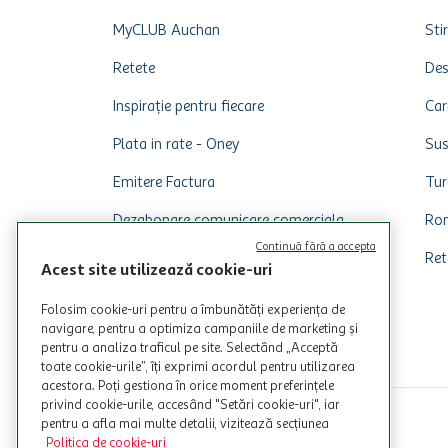
MyCLUB Auchan
Stir
Retete
Des
Inspirație pentru fiecare
Car
Plata in rate - Oney
Sus
Emitere Factura
Tur
Dezabonare comunicare comerciala
Rom
Continuă fără a accepta
Ret
Acest site utilizează cookie-uri
Folosim cookie-uri pentru a îmbunătăți experiența de
navigare, pentru a optimiza campaniile de marketing și
pentru a analiza traficul pe site. Selectând „Acceptă
toate cookie-urile”, îți exprimi acordul pentru utilizarea
acestora. Poți gestiona în orice moment preferințele
privind cookie-urile, accesând "Setări cookie-uri", iar
pentru a afla mai multe detalii, vizitează secțiunea
Politica de cookie-uri