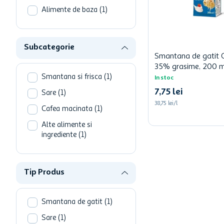
hartie igienica
Alimente de baza
(
1
)
ciocolata
lapte
Subcategorie
Smantana de gatit 
35% grasime, 200 m
Smantana si frisca
(
1
)
In stoc
7
,
75
lei
Sare
(
1
)
38,75 lei/l
Cafea macinata
(
1
)
Alte alimente si
ingrediente
(
1
)
Tip Produs
Smantana de gatit
(
1
)
Sare
(
1
)