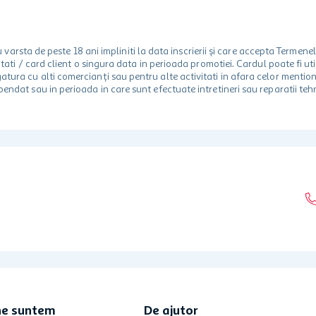
rsta de peste 18 ani impliniti la data inscrierii și care accepta Termene
 unitati / card client o singura data in perioada promotiei. Cardul poate fi
egatura cu alti comercianți sau pentru alte activitati in afara celor ment
spendat sau in perioada in care sunt efectuate intretineri sau reparatii tehn
ne suntem
De ajutor