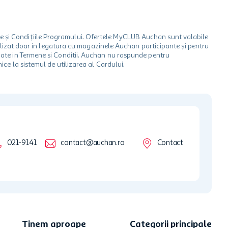
le și Condițiile Programului. Ofertele MyCLUB Auchan sunt valabile
 utilizat doar in legatura cu magazinele Auchan participante și pentru
ionate in Termene si Conditii. Auchan nu raspunde pentru
ice la sistemul de utilizarea al Cardului.
021-9141
contact@auchan.ro
Contact
Tinem aproape
Categorii principale