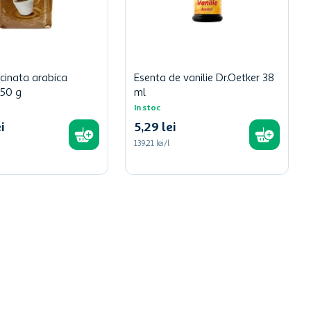
cinata arabica
Esenta de vanilie Dr.Oetker 38
250 g
ml
In stoc
i
5
,
29
lei
139,21 lei/l