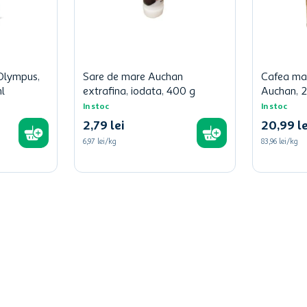
Olympus,
Sare de mare Auchan
Cafea ma
l
extrafina, iodata, 400 g
Auchan, 
In stoc
In stoc
2
,
79
lei
20
,
99
le
6,97 lei/kg
83,96 lei/kg