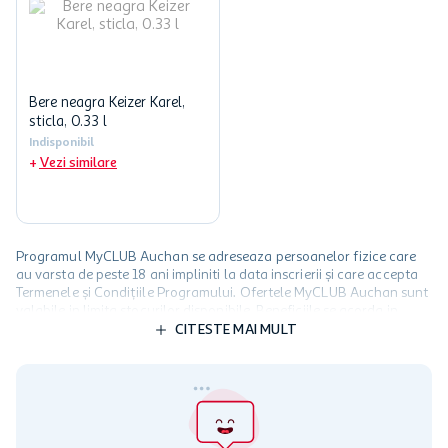
Bere neagra Keizer Karel,
sticla, 0.33 l
Indisponibil
Vezi similare
Programul MyCLUB Auchan se adreseaza persoanelor fizice care
au varsta de peste 18 ani impliniti la data inscrierii și care accepta
Termenele și Condițiile Programului. Ofertele MyCLUB Auchan sunt
valabile in limita stocurilor disponibile. Beneficiile se acorda in
limita a 12 unitati / card client o singura data in perioada promotiei.
CITESTE MAI MULT
Cardul poate fi utilizat doar in legatura cu magazinele Auchan
participante și pentru acțiuni promotionale indicate de Auchan si
nu poate fi utilizat in legatura cu alti comercianți sau pentru alte
activitati in afara celor mentionate in Termene si Conditii. Auchan
nu raspunde pentru imposibilitatea utilizarii Cardului in perioada in
care aceste este suspendat sau in perioada in care sunt efectuate