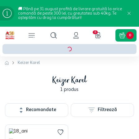
🚚 Până pe 31 august profită de livrare gratuită la orice
comandă de peste 300 lei, cu greutatea sub 40kg. Te
așteptăm cu drag la cumpărături!
0
0
Keizer Karel
Keizer Karel
1
produs
Recomandate
Filtrează