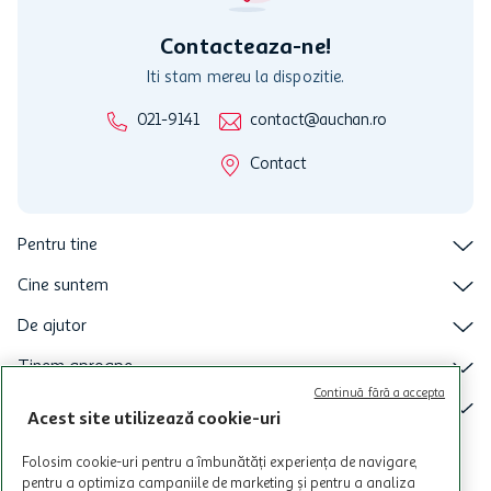
intretineri sau reparatii tehnice la sistemul de utilizarea al Cardului.
Contacteaza-ne!
Iti stam mereu la dispozitie.
021-9141
contact@auchan.ro
Contact
Pentru tine
Cine suntem
De ajutor
Tinem aproape
Continuă fără a accepta
Categorii principale
Acest site utilizează cookie-uri
Intra acum in aplicatia Auchan
Folosim cookie-uri pentru a îmbunătăți experiența de navigare,
pentru a optimiza campaniile de marketing și pentru a analiza