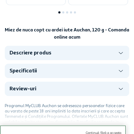
Miez de nuca copt cu ardei iute Auchan, 120 g - Comanda
online acum
Descriere produs
Specificatii
Review-uri
Programul MyCLUB Auchan se adreseaza persoanelor fizice care
au varsta de peste 18 ani impliniti la data inscrierii și care accepta
Termenele și Condițiile Programului. Ofertele MyCLUB Auchan sunt
valabile in limita stocurilor disponibile. Beneficiile se acorda in
limita a 12 unitati / card client o singura data in perioada promotiei.
CITESTE MAI MULT
Cardul poate fi utilizat doar in legatura cu magazinele Auchan
Continuă fără a accepta