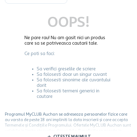
OOPS!
Ne pare rau! Nu am gasit nici un produs
care sa se potriveasca cautarii tale.
Ce poti sa faci:
Sa verifici greselile de scriere
Sa folosesti doar un singur cuvant
Sa folosesti sinonime ale cuvantului
dorit
Sa folosesti termeni generici in
cautare
Programul MyCLUB Auchan se adreseaza persoanelor fizice care
au varsta de peste 18 ani impliniti la data inscrierii și care accepta
Termenele și Condițiile Programului. Ofertele MyCLUB Auchan sunt
valabile in limita stocurilor disponibile. Beneficiile se acorda in
limita a 12 unitati / card client o singura data in perioada promotiei.
CITESTE MAI MULT