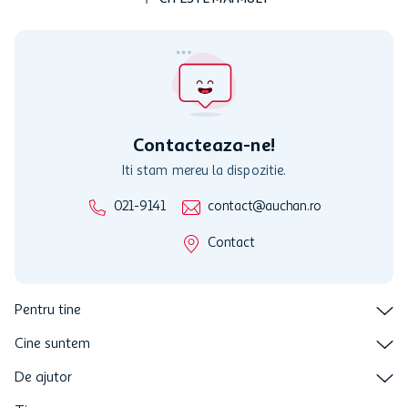
Cardul poate fi utilizat doar in legatura cu magazinele Auchan
participante și pentru acțiuni promotionale indicate de Auchan si
nu poate fi utilizat in legatura cu alti comercianți sau pentru alte
activitati in afara celor mentionate in Termene si Conditii. Auchan
nu raspunde pentru imposibilitatea utilizarii Cardului in perioada in
care aceste este suspendat sau in perioada in care sunt efectuate
intretineri sau reparatii tehnice la sistemul de utilizarea al Cardului.
Contacteaza-ne!
Iti stam mereu la dispozitie.
021-9141
contact@auchan.ro
Contact
Pentru tine
Cine suntem
De ajutor