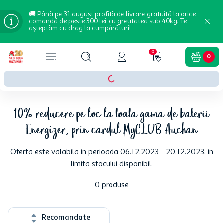
🚚 Până pe 31 august profită de livrare gratuită la orice
comandă de peste 300 lei, cu greutatea sub 40kg. Te
așteptăm cu drag la cumpărături!
0
0
10% reducere pe loc la toata gama de baterii
Energizer, prin cardul MyCLUB Auchan
Oferta este valabila in perioada 06.12.2023 - 20.12.2023, in
limita stocului disponibil.
0
produse
Recomandate