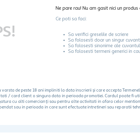
Ne pare rau! Nu am gasit nici un produs 
Ce poti sa faci:
S!
Sa verifici greselile de scriere
Sa folosesti doar un singur cuvant
Sa folosesti sinonime ale cuvantul
Sa folosesti termeni generici in ca
rsta de peste 18 ani impliniti la data inscrierii și care accepta Termene
 unitati / card client o singura data in perioada promotiei. Cardul poate fi
egatura cu alti comercianți sau pentru alte activitati in afara celor ment
spendat sau in perioada in care sunt efectuate intretineri sau reparatii tehn