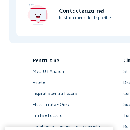
Contacteaza-ne!
Iti stam mereu la dispozitie.
Pentru tine
Ci
MyCLUB Auchan
Stir
Retete
Des
Inspirație pentru fiecare
Car
Plata in rate - Oney
Sus
Emitere Factura
Tur
Dezabonare comunicare comerciala
Rom