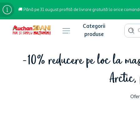
🚚 Până pe 31 august profită de livrare gratuită la orice comand
Cauta 
Căutări populare
-10% reducere pe loc la masin
bere
Arctic,
cafea
inghetata
apa plata
Ofer
cafea boabe
troler
garden star