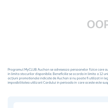
hartie igienica
ciocolata
lapte
OOP
Programul MyCLUB Auchan se adreseaza persoanelor fizice care au va
in limita stocurilor disponibile. Beneficiile se acorda in limita a 12
acțiuni promotionale indicate de Auchan si nu poate fi utilizat in l
imposibilitatea utilizarii Cardului in perioada in care aceste este su