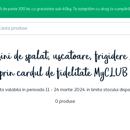
ă de peste 300 lei, cu greutatea sub 40kg. Te așteptăm cu drag la cumpără
produse
i de spalat, uscatoare, frigidere 
 prin cardul de fidelitate MyCLU
ta valabila in perioada 11 - 24 martie 2024, in limita stocului dispon
0
produse