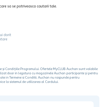
care sa se potriveasca cautarii tale.
ui dorit
utare
le și Condițiile Programului. Ofertele MyCLUB Auchan sunt valabile
 utilizat doar in legatura cu magazinele Auchan participante și pentru
ionate in Termene si Conditii. Auchan nu raspunde pentru
ice la sistemul de utilizarea al Cardului.