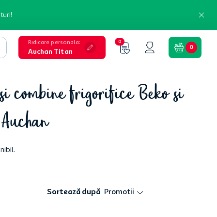
turi!
Ridicare personala
:
0
0
Auchan Titan
si combine frigorifice Beko si
B Auchan
ibil.
Sortează după
Promotii