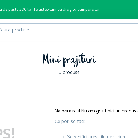
ă de peste 300 lei. Te așteptăm cu drag la cumpărături!
produse
Mini prajituri
0
produse
Ne pare rau! Nu am gasit nici un produs 
Ce poti sa faci:
S!
Sa verifici greselile de scriere