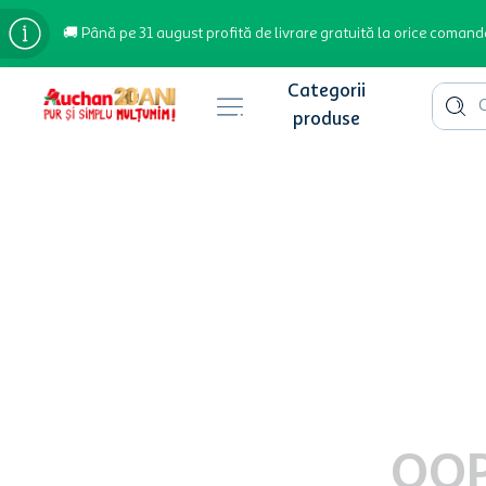
🚚 Până pe 31 august profită de livrare gratuită la orice comand
Cauta 
Căutări populare
bere
cafea
inghetata
apa plata
cafea boabe
troler
garden star
OOP