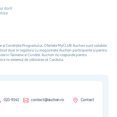
ui dorit
utare
le și Condițiile Programului. Ofertele MyCLUB Auchan sunt valabile
 utilizat doar in legatura cu magazinele Auchan participante și pentru
ionate in Termene si Conditii. Auchan nu raspunde pentru
ice la sistemul de utilizarea al Cardului.
021-9141
contact@auchan.ro
Contact