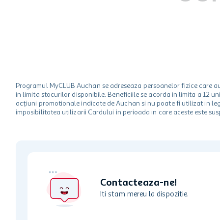
hartie igienica
ciocolata
lapte
Programul MyCLUB Auchan se adreseaza persoanelor fizice care au va
in limita stocurilor disponibile. Beneficiile se acorda in limita a 12
acțiuni promotionale indicate de Auchan si nu poate fi utilizat in l
imposibilitatea utilizarii Cardului in perioada in care aceste este su
Contacteaza-ne!
Iti stam mereu la dispozitie.