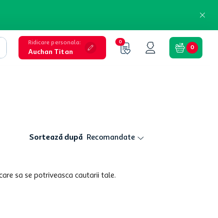
Ridicare personala
:
0
0
Auchan Titan
Sortează după
Recomandate
care sa se potriveasca cautarii tale.