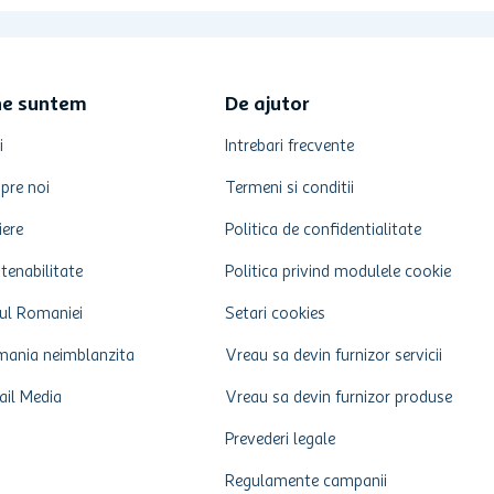
ne suntem
De ajutor
i
Intrebari frecvente
pre noi
Termeni si conditii
iere
Politica de confidentialitate
tenabilitate
Politica privind modulele cookie
ul Romaniei
Setari cookies
ania neimblanzita
Vreau sa devin furnizor servicii
ail Media
Vreau sa devin furnizor produse
Prevederi legale
Regulamente campanii