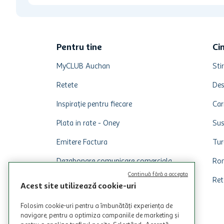
Pentru tine
Ci
MyCLUB Auchan
Stir
Retete
Des
Inspirație pentru fiecare
Car
Plata in rate - Oney
Sus
Emitere Factura
Tur
Dezabonare comunicare comerciala
Rom
Continuă fără a accepta
Ret
Acest site utilizează cookie-uri
Folosim cookie-uri pentru a îmbunătăți experiența de
navigare, pentru a optimiza campaniile de marketing și