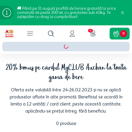
🚚 Până pe 31 august profită de livrare gratuită la orice
comandă de peste 300 lei, cu greutatea sub 40kg. Te
așteptăm cu drag la cumpărături!
0
0
20% bonus pe cardul MyCLUB Auchan la toata
gama de bere
Oferta este valabilă între 24-26.02.2023 și nu se aplică
produselor aflate în alte promoții. Beneficiul se acordă în
limita a 12 unități / card client; peste această cantitate,
aplicându-se prețul întreg, fără beneficiu.
0
produse