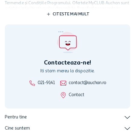
Termenele și Condițiile Programului. Ofertele MyCLUB Auchan sunt
valabile in limita stocurilor disponibile. Beneficiile se acorda in
limita a 12 unitati / card client o singura data in perioada promotiei.
CITESTE MAI MULT
Cardul poate fi utilizat doar in legatura cu magazinele Auchan
participante și pentru acțiuni promotionale indicate de Auchan si
nu poate fi utilizat in legatura cu alti comercianți sau pentru alte
activitati in afara celor mentionate in Termene si Conditii. Auchan
nu raspunde pentru imposibilitatea utilizarii Cardului in perioada in
care aceste este suspendat sau in perioada in care sunt efectuate
intretineri sau reparatii tehnice la sistemul de utilizarea al Cardului.
Contacteaza-ne!
Iti stam mereu la dispozitie.
021-9141
contact@auchan.ro
Contact
Pentru tine
Cine suntem