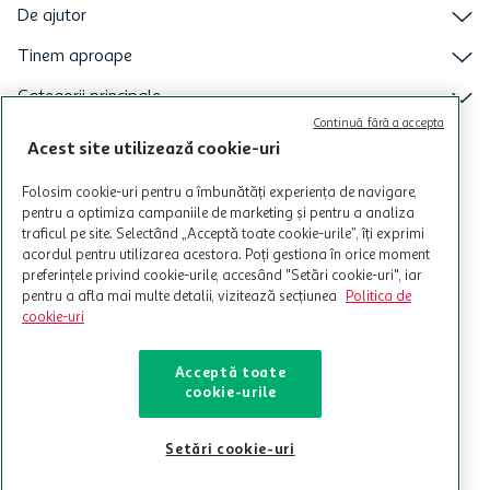
De ajutor
Tinem aproape
Categorii principale
Continuă fără a accepta
Intra acum in aplicatia Auchan
Acest site utilizează cookie-uri
Folosim cookie-uri pentru a îmbunătăți experiența de navigare,
pentru a optimiza campaniile de marketing și pentru a analiza
traficul pe site. Selectând „Acceptă toate cookie-urile”, îți exprimi
acordul pentru utilizarea acestora. Poți gestiona în orice moment
preferințele privind cookie-urile, accesând "Setări cookie-uri", iar
pentru a afla mai multe detalii, vizitează secțiunea
Politica de
cookie-uri
Acceptă toate
cookie-urile
© Copyright Auchan 2026. Toate drepturile rezervate!
Setări cookie-uri
Powered by